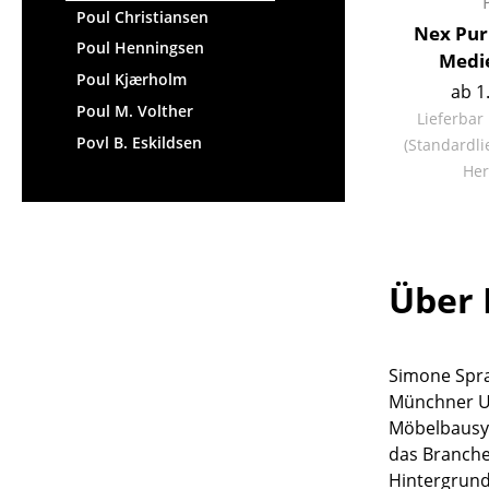
Poul Christiansen
Nex Pur
Poul Henningsen
Medi
Poul Kjærholm
ab 1
Poul M. Volther
Lieferbar
Povl B. Eskildsen
(Standardli
Her
Über 
Simone Spra
Münchner 
Möbelbausy
das Branche
Hintergrund