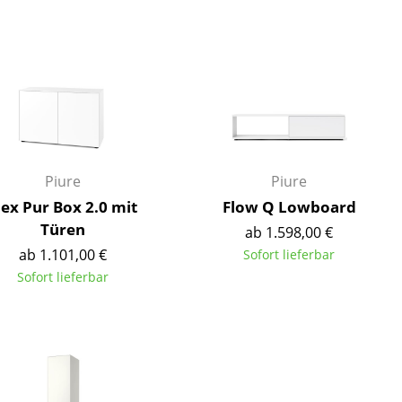
Decken
Kissen
Teppiche
Vorhänge
... alle Accessoires
Piure
Piure
ex Pur Box 2.0 mit
Flow Q Lowboard
Türen
ab 1.598,00 €
ab 1.101,00 €
Sofort lieferbar
Sofort lieferbar
Büro
Arbeitsplatz
Management Büro
Konferenzraum