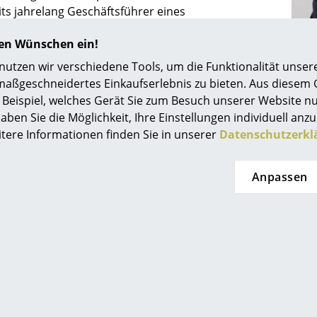
its jahrelang Geschäftsführer eines
Farbwelten
nehmens war. Simone Sprang wiederum war für
Das Original
hren Wünschen ein!
 Seite zuständig, hatte sie doch Grafikdesign
Geschenkideen
 einige Jahre als Creative Director gearbeitet.
tzen wir verschiedene Tools, um die Funktionalität unsere
ilden sie nun Piure und verbinden hier
maßgeschneidertes Einkaufserlebnis zu bieten. Aus diesem
ervice
it und hohe Qualität mit exzellentem und doch
Beispiel, welches Gerät Sie zum Besuch unserer Website nu
Möbeldesign im Bereich der Regale, Schränke und
ontakt
aben Sie die Möglichkeit, Ihre Einstellungen individuell anzu
 darunter auch die praktische
Nex Pur Box
.
Die 
itere Informationen finden Sie in unserer
Datenschutzerkl
ezahlung
ersand
AQ
Anpassen
ückgabe & Umtausch
sere Vorteile auf einen Blick
GB
atenschutz
0341 2222 88 10
service@smow.
Mo-Fr: 9-17 Uhr
Projektplanung