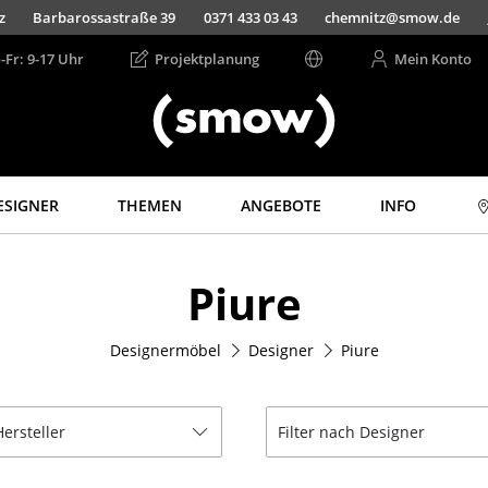
Barbarossastraße 39
0371 433 03 43
chemnitz@smow.de
Jet
-Fr: 9-17 Uhr
Projektplanung
Mein Konto
ESIGNER
THEMEN
ANGEBOTE
INFO
Aufbewahren
Licht
Piure
Regale & Schränke
Hängeleuchten &
Deckenleuchten
Bücherregale
Tischleuchten
Designermöbel
Designer
Piure
Wandregale
Schreibtischleuchten
Sideboards &
Kommoden
Stehleuchten &
Leseleuchten
Hersteller
Filter nach Designer
TV Möbel
Bodenleuchten
Beistell- &
Rollcontainer
Wandleuchten