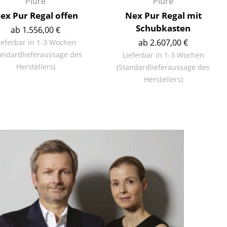
Piure
Piure
ex Pur Regal offen
Nex Pur Regal mit
Schubkasten
ab 1.556,00 €
ab 2.607,00 €
ieferbar in 1-3 Wochen
andardlieferaussage des
Lieferbar in 1-3 Wochen
Herstellers)
(Standardlieferaussage des
Herstellers)
sign
n
ien