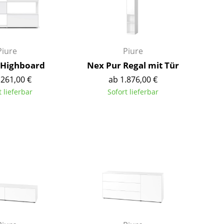
Kinderzimmer
Arbeitszimmer
Diele
Badezimmer
Piure
Piure
Stauraum
 Highboard
Nex Pur Regal mit Tür
Balkon & Garten
.261,00 €
ab 1.876,00 €
t lieferbar
Sofort lieferbar
Hersteller
Designer
Artemide
Alvar Aalto
Cassina
Arne Jacobsen
Fritz Hansen
Charles & Ray Eames
HAY
Eero Saarinen
Knoll International
Egon Eiermann
Louis Poulsen
Eileen Gray
Muuto
Jean Prouvé
Nils Holger Moormann
Le Corbusier