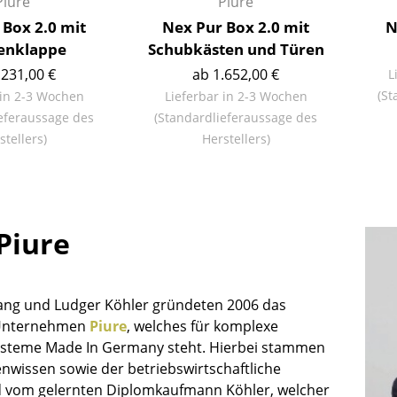
Piure
Piure
Richard Lampert
Ludwig Mies van der Rohe
 Box 2.0 mit
Nex Pur Box 2.0 mit
N
Thonet
Marcel Breuer
enklappe
Schubkästen und Türen
USM Haller
Philippe Starck
.231,00 €
ab 1.652,00 €
L
Vitra
Verner Panton
(St
 in 2-3 Wochen
Lieferbar in 2-3 Wochen
... alle Hersteller A-Z
... alle Designer A-Z
eferaussage des
(Standardlieferaussage des
stellers)
Herstellers)
Neu bei smow
Inspiration
Special Editions
Designklassiker
Piure
Frauen im Design
Bauhaus Design
Midcentury Design
ng und Ludger Köhler gründeten 2006 das
Skandinavisches De
Unternehmen
Piure
, welches für komplexe
Italienisches Design
steme Made In Germany steht. Hierbei stammen
Nachhaltiges Desig
nwissen sowie der betriebswirtschaftliche
 vom gelernten Diplomkaufmann Köhler, welcher
Natürliche Material