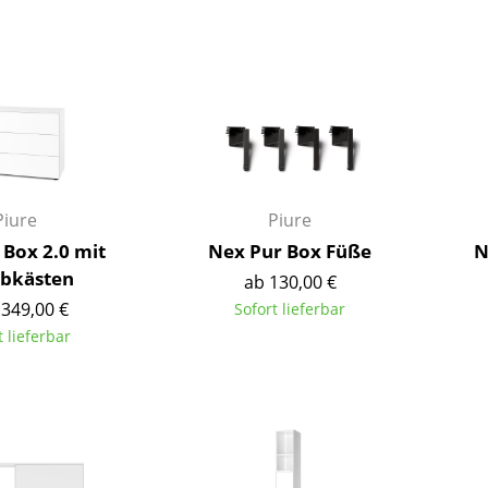
Barmöbel
Outdoor-Leuchten
Garderoben
Akkuleuchten
Kleinaufbewahrung
... alle Leuchten
Einzelteile
... alle Aufbewahrungsmöbel
USM Haller Konfigurator
Piure
Piure
 Box 2.0 mit
Nex Pur Box Füße
N
bkästen
ab 130,00 €
.349,00 €
Sofort lieferbar
t lieferbar
Zuhause
Wohnzimmer
Esszimmer
Schlafzimmer