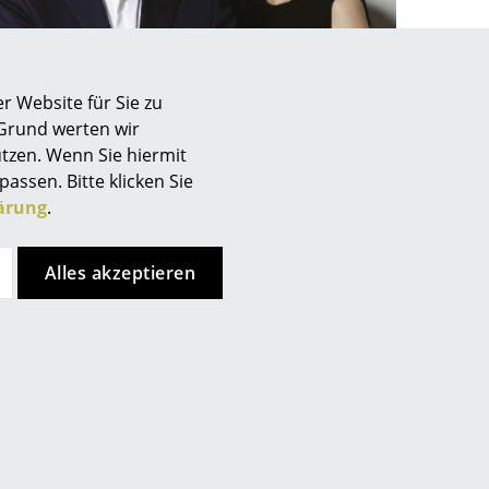
r Website für Sie zu
 Grund werten wir
Unternehmen
tzen. Wenn Sie hiermit
Über uns
passen. Bitte klicken Sie
Gründer von Piure: Ludger Köhler und Simone Sprang
ärung
.
smow vor Ort
Katalog
Jobs bei smow
Alles akzeptieren
Arbeiten bei smow
Newsletter
Journal
Presse
Impressum
de
Store vor Ort kontaktieren
Stores