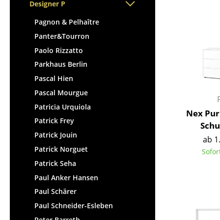
Stehpulte
Designer P
Hocker
Kindertische
Bänke & Liegen
Pagnon & Pelhaître
Gartentische
Sitzsäcke
Panter&Tourron
Servierwagen
Gartenstühle
Paolo Rizzatto
Einzelteile
Kinderstühle
Parkhaus Berlin
... alle Tische
Schaukelstühle
Pascal Hien
Bürodrehstühle
Pascal Mourgue
Konferenzstühle
Patricia Urquiola
Nex Pur
Bürosessel
Patrick Frey
Schu
Einzelteile
Patrick Jouin
ab 1
... alle Sitzmöbel
Patrick Norguet
Sofor
Patrick Seha
Paul Anker Hansen
Paul Schärer
Paul Schneider-Esleben
Peter Barreth