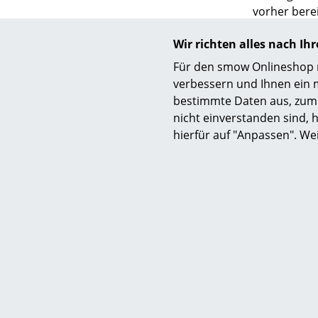
vorher bere
Möbelunter
Wir richten alles nach I
die kreative
studiert und
Für den smow Onlineshop nu
Gemeinsam b
verbessern und Ihnen ein 
S
Langlebigke
bestimmte Daten aus, zum 
schlichtem 
K
nicht einverstanden sind, h
Sideboards,
hierfür auf "Anpassen". We
B
V
F
R
Un
A
D