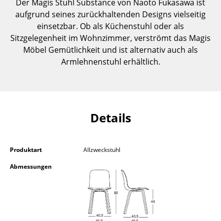
Der Magis Stuhl Substance von Naoto Fukasawa ist
Einzelteile
aufgrund seines zurückhaltenden Designs vielseitig
einsetzbar. Ob als Küchenstuhl oder als
... alle Tische
Sitzgelegenheit im Wohnzimmer, verströmt das Magis
Möbel Gemütlichkeit und ist alternativ auch als
Aufbewahren
Armlehnenstuhl erhältlich.
Regale & Schränke
Bücherregale
Wandregale
Details
Sideboards & Kommoden
Produktart
Allzweckstuhl
TV Möbel
Abmessungen
Beistell- & Rollcontainer
Barmöbel
Garderoben