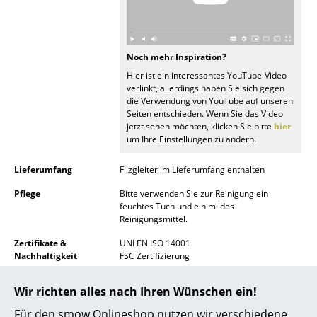
Akkuleuchten
... alle Leuchten
Noch mehr Inspiration?
Betten
Hier ist ein interessantes YouTube-Video
verlinkt, allerdings haben Sie sich gegen
die Verwendung von YouTube auf unseren
Doppelbetten
Seiten entschieden. Wenn Sie das Video
jetzt sehen möchten, klicken Sie bitte
hier
Einzelbetten
um Ihre Einstellungen zu ändern.
Stapelbetten
Lieferumfang
Filzgleiter im Lieferumfang enthalten
Kinderbetten
Pflege
Bitte verwenden Sie zur Reinigung ein
feuchtes Tuch und ein mildes
Nachttische & Bettzubehör
Reinigungsmittel.
Zertifikate &
UNI EN ISO 14001
... alle Betten
Nachhaltigkeit
FSC Zertifizierung
Accessoires
Gewährleistung
24 Monate
Wir richten alles nach Ihren Wünschen ein!
Produktdatenblatt
Bitte klicken Sie auf das Bild, um detaillierte
Uhren
Für den smow Onlineshop nutzen wir verschiedene
Informationen zu erhalten (ca. 0,6 MB).