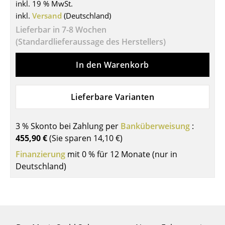
inkl. 19 % MwSt.
Tische
inkl.
Versand
(Deutschland)
Lieferbar in 7-8 Wochen
Esstische
(Standardlieferaussage des Herstellers)
Beistelltische
In den Warenkorb
Couchtische
Schreibtische
Lieferbare Varianten
Sekretäre & PC-Tische
3 % Skonto bei Zahlung per
Banküberweisung
:
Konferenztische
455,90 €
(Sie sparen
14,10 €
)
Finanzierung
Stehtische & Stehpulte
mit 0 % für 12 Monate (nur in
Deutschland)
Kindertische
Gartentische
Servierwagen