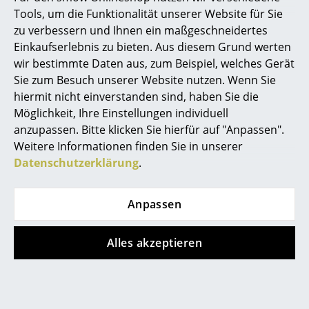
Tools, um die Funktionalität unserer Website für Sie
Spiegel
zu verbessern und Ihnen ein maßgeschneidertes
Figuren & Miniaturen
Einkaufserlebnis zu bieten. Aus diesem Grund werten
wir bestimmte Daten aus, zum Beispiel, welches Gerät
Vasen
Sie zum Besuch unserer Website nutzen. Wenn Sie
hiermit nicht einverstanden sind, haben Sie die
Tabletts
Möglichkeit, Ihre Einstellungen individuell
Büroutensilien
anzupassen. Bitte klicken Sie hierfür auf "Anpassen".
Weitere Informationen finden Sie in unserer
Beliebte Varianten
Aufbewahrungsboxen
Datenschutzerklärung
.
Decken
Anpassen
Kissen
Teppiche
Alles akzeptieren
Vorhänge
... alle Accessoires