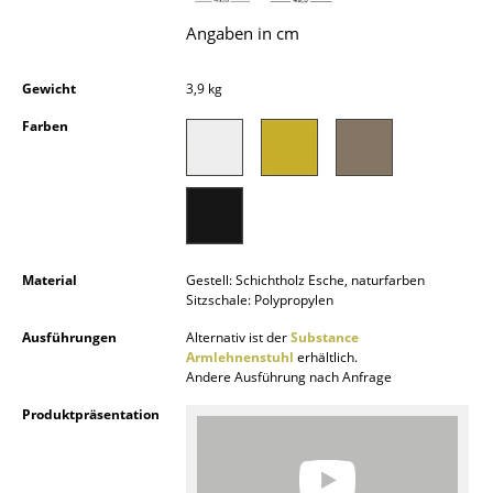
Kleinaufbewahrung
Angaben in cm
Einzelteile
Gewicht
3,9 kg
... alle Aufbewahrungsmöbel
Farben
Licht
Hängeleuchten & Deckenleuchten
Tischleuchten
Material
Gestell: Schichtholz Esche, naturfarben
Schreibtischleuchten
Sitzschale: Polypropylen
Stehleuchten & Leseleuchten
Ausführungen
Alternativ ist der
Substance
Armlehnenstuhl
erhältlich.
Andere Ausführung nach Anfrage
Bodenleuchten
Produktpräsentation
Wandleuchten
Outdoor-Leuchten