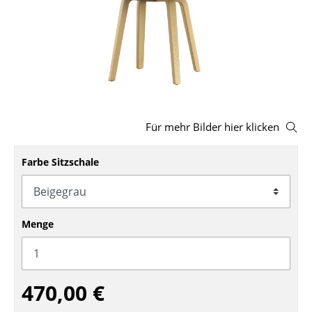
Hocker
Bänke & Liegen
Sitzsäcke
Gartenstühle
Für mehr Bilder hier klicken
Kinderstühle
Schaukelstühle
Farbe Sitzschale
Bürodrehstühle
Konferenzstühle
Menge
Bürosessel
Einzelteile
470,00 €
... alle Sitzmöbel