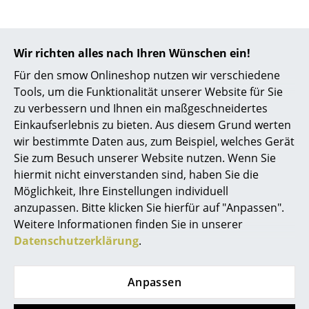
Spiegel
Figuren & Miniaturen
Wir richten alles nach Ihren Wünschen ein!
Beliebte Varianten
Vasen
Für den smow Onlineshop nutzen wir verschiedene
Tools, um die Funktionalität unserer Website für Sie
Tabletts
zu verbessern und Ihnen ein maßgeschneidertes
Einkaufserlebnis zu bieten. Aus diesem Grund werten
Büroutensilien
wir bestimmte Daten aus, zum Beispiel, welches Gerät
Aufbewahrungsboxen
Sie zum Besuch unserer Website nutzen. Wenn Sie
hiermit nicht einverstanden sind, haben Sie die
Decken
Möglichkeit, Ihre Einstellungen individuell
anzupassen. Bitte klicken Sie hierfür auf "Anpassen".
Kissen
Weitere Informationen finden Sie in unserer
Fabula Living
Fabula Living
Teppiche
Datenschutzerklärung
.
Teppich Bellis, 200 x
Teppich Bellis, 170 x
Vorhänge
300 cm,
240 cm,
Anpassen
Charcoal/grau
Hellblau/cremeweiß
... alle Accessoires
1.399,00 €
949,00 €