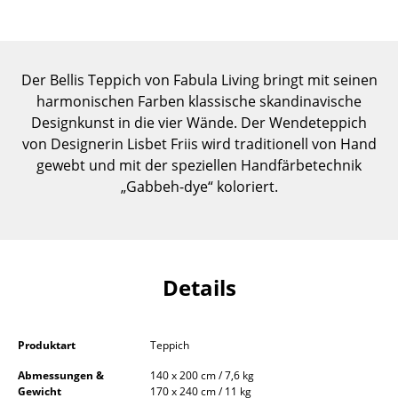
Einzelteile
... alle Tische
Der Bellis Teppich von Fabula Living bringt mit seinen
Aufbewahren
harmonischen Farben klassische skandinavische
Designkunst in die vier Wände. Der Wendeteppich
Regale & Schränke
von Designerin Lisbet Friis wird traditionell von Hand
gewebt und mit der speziellen Handfärbetechnik
Bücherregale
„Gabbeh-dye“ koloriert.
Wandregale
Sideboards & Kommoden
TV Möbel
Details
Beistell- & Rollcontainer
Barmöbel
Produktart
Teppich
Abmessungen &
140 x 200 cm / 7,6 kg
Garderoben
Gewicht
170 x 240 cm / 11 kg