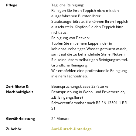
Akkuleuchten
Pflege
Tägliche Reinigung:
Reinigen Sie Ihren Teppich nicht mit den
ausgefahrenen Bürsten Ihrer
... alle Leuchten
Staubsaugerbürste. Sie können Ihren Teppich
ausschütteln. Klopfen Sie den Teppich bitte
Betten
nicht aus.
Reinigung von Flecken:
Tupfen Sie mit einem Lappen, der in
Doppelbetten
kohlensäurehaltiges Wasser getaucht wurde,
sanft auf die zu behandelnde Stelle. Nutzen
Einzelbetten
Sie keine lösemittelhaltigen Reinigungsmittel.
Gründliche Reinigung:
Stapelbetten
Wir empfehlen eine professionelle Reinigung
in einem Fachbetrieb.
Kinderbetten
Zertifikate &
Beanspruchungsklasse 23 (starke
Nachhaltigkeit
Beanspruchung in Wohn- und Privatbereich,
Nachttische & Bettzubehör
z.B. Eingangsflure)
Schwerentflammbar nach BS EN 13501-1 BFL-
... alle Betten
S1
Gewährleistung
24 Monate
Accessoires
Zubehör
Anti-Rutsch-Unterlage
Uhren