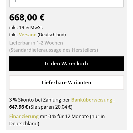
Tische
668,00 €
Esstische
inkl. 19 % MwSt.
Beistelltische
inkl.
Versand
(Deutschland)
Lieferbar in 1-2 Wochen
Couchtische
(Standardlieferaussage des Herstellers)
Schreibtische
In den Warenkorb
Sekretäre & PC-Tische
Konferenztische
Lieferbare Varianten
Stehtische & Stehpulte
3 % Skonto bei Zahlung per
Banküberweisung
:
Kindertische
647,96 €
(Sie sparen
20,04 €
)
Gartentische
Finanzierung
mit 0 % für 12 Monate (nur in
Deutschland)
Servierwagen