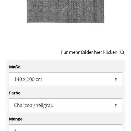
Hocker
Bänke & Liegen
Sitzsäcke
Gartenstühle
Für mehr Bilder hier klicken
Kinderstühle
Schaukelstühle
Maße
Bürodrehstühle
Konferenzstühle
Farbe
Bürosessel
Einzelteile
Menge
... alle Sitzmöbel