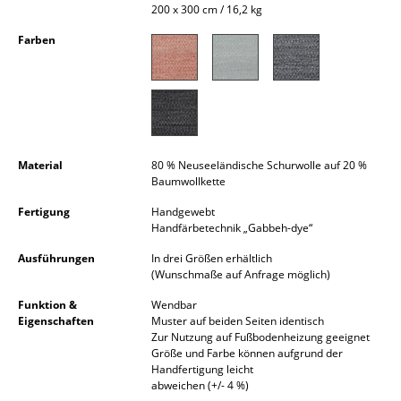
200 x 300 cm / 16,2 kg
Kleinaufbewahrung
Farben
Einzelteile
... alle Aufbewahrungsmöbel
Licht
Hängeleuchten & Deckenleuchten
Material
80 % Neuseeländische Schurwolle auf 20 %
Baumwollkette
Tischleuchten
Fertigung
Handgewebt
Handfärbetechnik „Gabbeh-dye“
Schreibtischleuchten
Ausführungen
In drei Größen erhältlich
Stehleuchten & Leseleuchten
(Wunschmaße auf Anfrage möglich)
Funktion &
Wendbar
Bodenleuchten
Eigenschaften
Muster auf beiden Seiten identisch
Zur Nutzung auf Fußbodenheizung geeignet
Wandleuchten
Größe und Farbe können aufgrund der
Handfertigung leicht
Outdoor-Leuchten
abweichen (+/- 4 %)