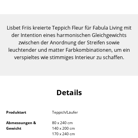
Einzelteile
... alle Tische
Lisbet Friis kreierte Teppich Fleur für Fabula Living mit
Aufbewahren
der Intention eines harmonischen Gleichgewichts
zwischen der Anordnung der Streifen sowie
Regale & Schränke
leuchtender und matter Farbkombinationen, um ein
verspieltes wie stimmiges Interieur zu schaffen.
Bücherregale
Wandregale
Sideboards & Kommoden
Details
TV Möbel
Beistell- & Rollcontainer
Produktart
Teppich/Läufer
Barmöbel
Abmessungen &
80 x 240 cm
Gewicht
140 x 200 cm
Garderoben
170 x 240 cm