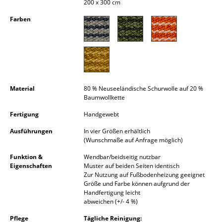
200 x 300 cm
Kleinaufbewahrung
Farben
Einzelteile
... alle Aufbewahrungsmöbel
Licht
Material
80 % Neuseeländische Schurwolle auf 20 %
Hängeleuchten & Deckenleuchten
Baumwollkette
Tischleuchten
Fertigung
Handgewebt
Schreibtischleuchten
Ausführungen
In vier Größen erhältlich
(Wunschmaße auf Anfrage möglich)
Stehleuchten & Leseleuchten
Funktion &
Wendbar/beidseitig nutzbar
Eigenschaften
Muster auf beiden Seiten identisch
Bodenleuchten
Zur Nutzung auf Fußbodenheizung geeignet
Größe und Farbe können aufgrund der
Wandleuchten
Handfertigung leicht
abweichen (+/- 4 %)
Outdoor-Leuchten
Pflege
Tägliche Reinigung: