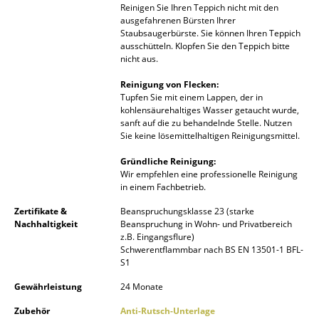
Reinigen Sie Ihren Teppich nicht mit den
Akkuleuchten
ausgefahrenen Bürsten Ihrer
Staubsaugerbürste. Sie können Ihren Teppich
... alle Leuchten
ausschütteln. Klopfen Sie den Teppich bitte
nicht aus.
Betten
Reinigung von Flecken:
Tupfen Sie mit einem Lappen, der in
Doppelbetten
kohlensäurehaltiges Wasser getaucht wurde,
sanft auf die zu behandelnde Stelle. Nutzen
Einzelbetten
Sie keine lösemittelhaltigen Reinigungsmittel.
Stapelbetten
Gründliche Reinigung:
Wir empfehlen eine professionelle Reinigung
in einem Fachbetrieb.
Kinderbetten
Zertifikate &
Beanspruchungsklasse 23 (starke
Nachttische & Bettzubehör
Nachhaltigkeit
Beanspruchung in Wohn- und Privatbereich
z.B. Eingangsflure)
... alle Betten
Schwerentflammbar nach BS EN 13501-1 BFL-
S1
Accessoires
Gewährleistung
24 Monate
Uhren
Zubehör
Anti-Rutsch-Unterlage