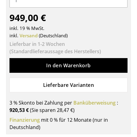
Tische
949,00 €
Esstische
inkl. 19 % MwSt.
Beistelltische
inkl.
Versand
(Deutschland)
Lieferbar in 1-2 Wochen
Couchtische
(Standardlieferaussage des Herstellers)
Schreibtische
In den Warenkorb
Sekretäre & PC-Tische
Konferenztische
Lieferbare Varianten
Stehtische & Stehpulte
3 % Skonto bei Zahlung per
Banküberweisung
:
Kindertische
920,53 €
(Sie sparen
28,47 €
)
Gartentische
Finanzierung
mit 0 % für 12 Monate (nur in
Deutschland)
Servierwagen