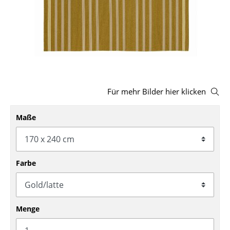
Hocker
Bänke & Liegen
Sitzsäcke
Gartenstühle
Für mehr Bilder hier klicken
Kinderstühle
Schaukelstühle
Maße
Bürodrehstühle
Konferenzstühle
Farbe
Bürosessel
Einzelteile
Menge
... alle Sitzmöbel