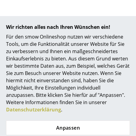
Spiegel
Figuren & Miniaturen
Wir richten alles nach Ihren Wünschen ein!
Beliebte Varianten
Vasen
Für den smow Onlineshop nutzen wir verschiedene
Tools, um die Funktionalität unserer Website für Sie
Tabletts
zu verbessern und Ihnen ein maßgeschneidertes
Büroutensilien
Einkaufserlebnis zu bieten. Aus diesem Grund werten
wir bestimmte Daten aus, zum Beispiel, welches Gerät
Aufbewahrungsboxen
Sie zum Besuch unserer Website nutzen. Wenn Sie
hiermit nicht einverstanden sind, haben Sie die
Decken
Möglichkeit, Ihre Einstellungen individuell
Kissen
anzupassen. Bitte klicken Sie hierfür auf "Anpassen".
Weitere Informationen finden Sie in unserer
Fabula Living
Fabula Living
Teppiche
Datenschutzerklärung
.
Teppich/Läufer Fleur,
Teppich/Läufer Fleur,
Vorhänge
80 x 240 cm,
80 x 240 cm,
Anpassen
Sienna/violett
Gold/latte
... alle Accessoires