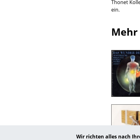
Thonet Koll
ein.
Mehr 
Wir richten alles nach I