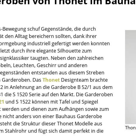
roben von Thonet im Bauhau
Kinderzimmer
Arbeitszimmer
Diele
-Bewegung schuf Gegenstände, die durch
Badezimmer
ät den Alltag bereichern sollten, dank ihrer
Stauraum
Formgebung industriell gefertigt werden konnten
Balkon & Garten
letzt durch ihre elegante Silhouette zum
esignklassiker taugten. Neben den zahlreichen
Hersteller
Designer
eln, Leuchten, Geschirr und anderen
Artemide
Alvar Aalto
egenständen entstanden aus diesem Streben
h Garderoben. Das
Thonet
Designteam brachte
Cassina
Arne Jacobsen
12 in Anlehnung an die Garderobe B 52/1 aus dem
Fritz Hansen
Charles & Ray Eames
31 die S 1520 Serie auf den Markt. Die Garderoben
HAY
Eero Saarinen
21
und S 1522 können mit Tafel und Spiegel
Knoll International
Egon Eiermann
t werden und dienen zum Aufhängen sowie zum
Louis Poulsen
Eileen Gray
e nicht anders von einer Bauhaus Garderobe
Muuto
Jean Prouvé
steht die Struktur dieser Thonet Modelle aus
Thon
Nils Holger Moormann
Le Corbusier
 Stahlrohr und fügt sich damit perfekt in die