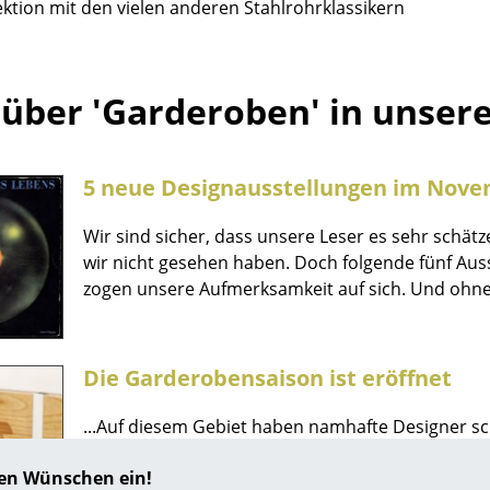
ektion mit den vielen anderen Stahlrohrklassikern
Richard Lampert
Ludwig Mies van der Rohe
Thonet
Marcel Breuer
USM Haller
Philippe Starck
über 'Garderoben' in unser
Vitra
Verner Panton
... alle Hersteller A-Z
... alle Designer A-Z
Neu bei smow
5 neue Designausstellungen im Nove
Inspiration
Wir sind sicher, dass unsere Leser es sehr schät
Special Editions
wir nicht gesehen haben. Doch folgende fünf Aus
Designklassiker
zogen unsere Aufmerksamkeit auf sich. Und ohne 
Frauen im Design
Bauhaus Design
Midcentury Design
Die Garderobensaison ist eröffnet
Skandinavisches De
Italienisches Design
...Auf diesem Gebiet haben namhafte Designer sc
sehenswerte Garderoben entwickelt: - Garderobe K
Nachhaltiges Desig
hren Wünschen ein!
funktionales Design... Neben diesen Modellen h
Natürliche Material