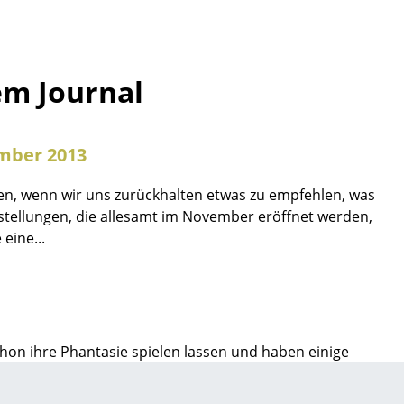
em Journal
mber 2013
zen, wenn wir uns zurückhalten etwas zu empfehlen, was
stellungen, die allesamt im November eröffnet werden,
eine...
sign
hon ihre Phantasie spielen lassen und haben einige
nax von loca: Knax besticht durch ein schlichtes,
n
at Smow noch viele weitere Garderoben- und
ien