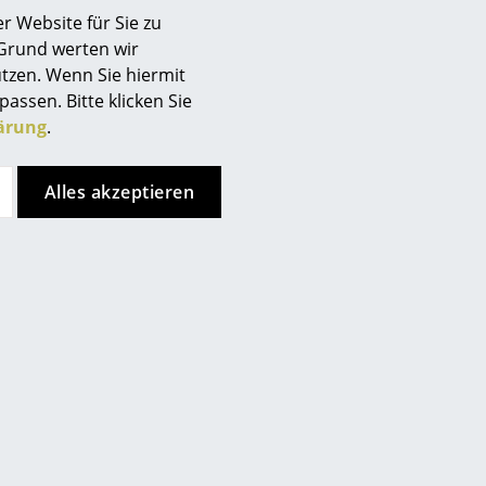
r Website für Sie zu
 Grund werten wir
tzen. Wenn Sie hiermit
passen. Bitte klicken Sie
ärung
.
Unternehmen
Über uns
Alles akzeptieren
smow vor Ort
Katalog
Jobs bei smow
de
Store vor Ort kontaktieren
Arbeiten bei smow
Newsletter
Journal
Presse
Impressum
Stores