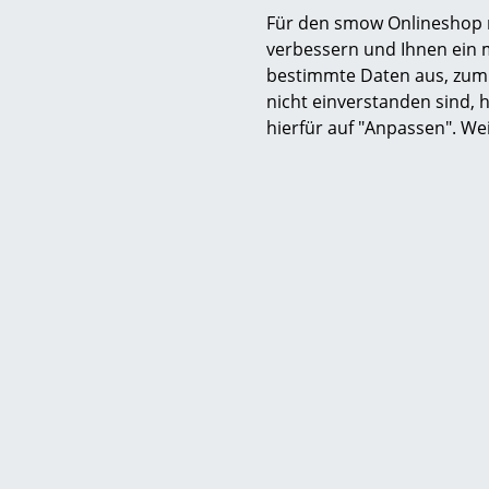
Für den smow Onlineshop nu
verbessern und Ihnen ein 
bestimmte Daten aus, zum 
nicht einverstanden sind, h
Alle '
Garder
hierfür auf "Anpassen". We
S
K
B
V
F
R
Un
A
D