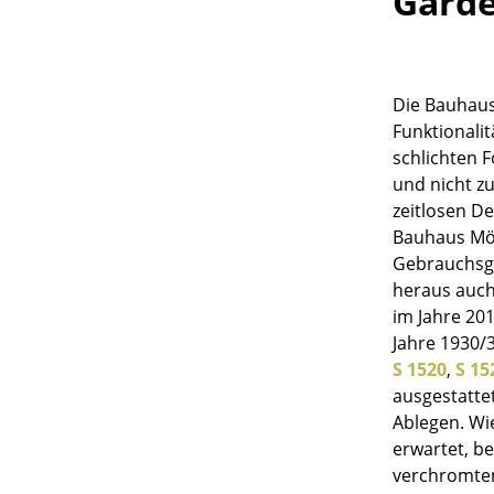
Garde
Die Bauhaus
Funktionalit
schlichten 
und nicht zu
zeitlosen D
Bauhaus Möb
Gebrauchsg
heraus auc
im Jahre 20
Jahre 1930/
S 1520
,
S 15
ausgestatte
Ablegen. Wi
erwartet, be
verchromtem