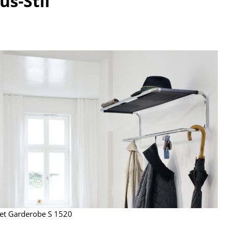
s-Stil
Empfang
Cafeteria
Branchenlösungen
Sicheres Arbeiten
Das Original
et Garderobe S 1520