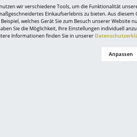
Ablagesysteme, die alle einen Blick wert sind...
tzen wir verschiedene Tools, um die Funktionalität unsere
Farbwelten
maßgeschneidertes Einkaufserlebnis zu bieten. Aus diesem
Das Original
Beispiel, welches Gerät Sie zum Besuch unserer Website nu
Geschenkideen
aben Sie die Möglichkeit, Ihre Einstellungen individuell anzu
oben
' Posts
itere Informationen finden Sie in unserer
Datenschutzerkl
ervice
ontakt
Anpassen
ezahlung
ersand
0341 2222 88 10
AQ
service@smow.
Mo-Fr: 9-17 Uhr
ückgabe & Umtausch
sere Vorteile auf einen Blick
GB
atenschutz
Projektplanung