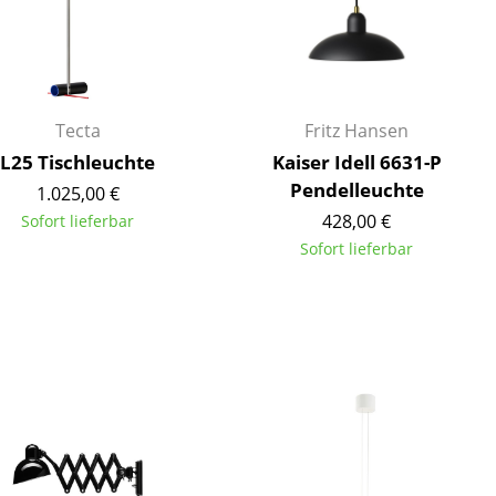
Tecta
Fritz Hansen
Unternehmen
L25 Tischleuchte
Kaiser Idell 6631-P
Über uns
Pendelleuchte
1.025,00 €
smow vor Ort
428,00 €
Sofort lieferbar
Katalog
Sofort lieferbar
Jobs bei smow
Arbeiten bei smow
Newsletter
Journal
Presse
Impressum
Stores