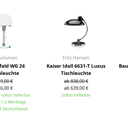
Barmöbel
Outdoor-Leuchten
Garderoben
Akkuleuchten
Kleinaufbewahrung
... alle Leuchten
Einzelteile
... alle Aufbewahrungsmöbel
USM Haller Konfigurator
nolumen
Fritz Hansen
eld WG 24
Kaiser Idell 6631-T Luxus
Bau
hleuchte
Tischleuchte
9,00 €
ab 838,00 €
6,00 €
ab 639,00 €
 sofort lieferbar,
Sofort lieferbar
Zuhause
t 1-2 Werktage
Wohnzimmer
nd Deutschland)
Esszimmer
Schlafzimmer