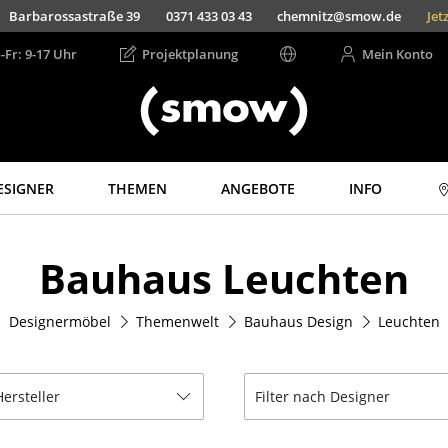
Barbarossastraße 39
0371 433 03 43
chemnitz@smow.de
Jet
-Fr: 9-17 Uhr
Projektplanung
Mein Konto
ESIGNER
THEMEN
ANGEBOTE
INFO
Aufbewahren
Licht
Bauhaus Leuchten
Regale & Schränke
Hängeleuchten &
Deckenleuchten
Bücherregale
Tischleuchten
Designermöbel
Themenwelt
Bauhaus Design
Leuchten
Wandregale
Schreibtischleuchten
Sideboards &
Kommoden
Stehleuchten &
Leseleuchten
Hersteller
Filter nach Designer
TV Möbel
Bodenleuchten
Beistell- &
Rollcontainer
Wandleuchten