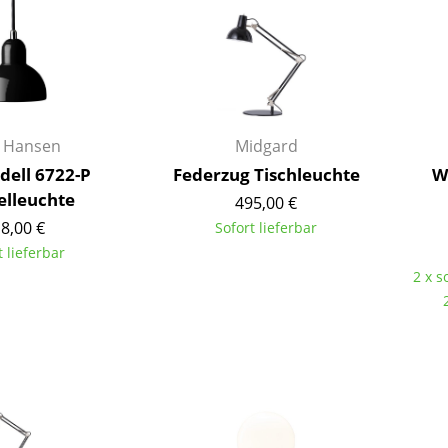
Richard Lampert
Ludwig Mies van der Rohe
Thonet
Marcel Breuer
USM Haller
Philippe Starck
Vitra
Verner Panton
... alle Hersteller A-Z
... alle Designer A-Z
z Hansen
Midgard
Neu bei smow
Idell 6722-P
Federzug Tischleuchte
W
Inspiration
elleuchte
495,00 €
Special Editions
8,00 €
Sofort lieferbar
Designklassiker
t lieferbar
Frauen im Design
2 x s
Bauhaus Design
Midcentury Design
Skandinavisches De
Italienisches Design
Nachhaltiges Desig
Natürliche Material