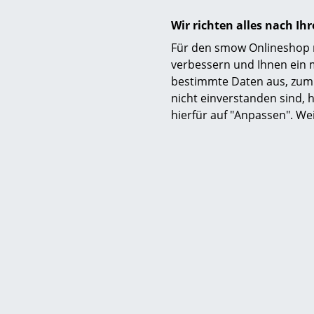
Wir richten alles nach I
M
Für den smow Onlineshop nu
verbessern und Ihnen ein 
K831 Pe
bestimmte Daten aus, zum 
ab 
nicht einverstanden sind, h
Sofor
hierfür auf "Anpassen". We
Frit