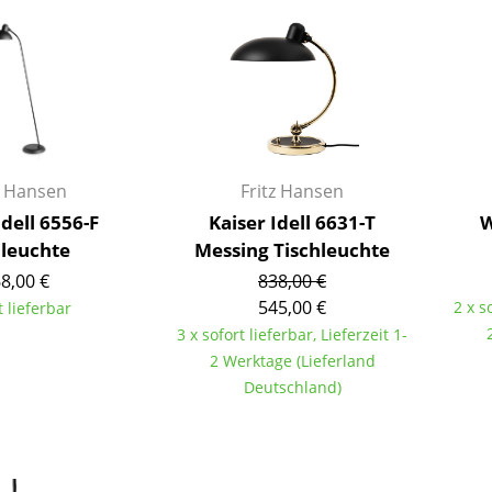
Kinderzimmer
Arbeitszimmer
Diele
Badezimmer
Stauraum
Balkon & Garten
z Hansen
Fritz Hansen
Hersteller
Designer
Idell 6556-F
Kaiser Idell 6631-T
W
hleuchte
Messing Tischleuchte
Artemide
Alvar Aalto
8,00 €
838,00 €
Cassina
Arne Jacobsen
545,00 €
2 x s
t lieferbar
Fritz Hansen
Charles & Ray Eames
3 x sofort lieferbar, Lieferzeit 1-
HAY
Eero Saarinen
2 Werktage (Lieferland
Knoll International
Egon Eiermann
Deutschland)
Louis Poulsen
Eileen Gray
Muuto
Jean Prouvé
Nils Holger Moormann
Le Corbusier