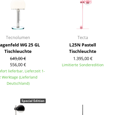
Tecnolumen
Tecta
agenfeld WG 25 GL
L25N Pastell
Tischleuchte
Tischleuchte
649,00 €
1.395,00 €
556,00 €
Limitierte Sonderedition
ofort lieferbar, Lieferzeit 1-
2 Werktage (Lieferland
Deutschland)
sign
Special Edition
n
ien