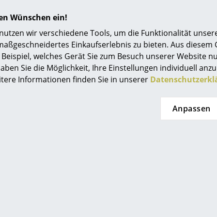
Einrichtungsberatung
hren Wünschen ein!
Referenzen
idgard
Fritz Hansen
tzen wir verschiedene Tools, um die Funktionalität unsere
maßgeschneidertes Einkaufserlebnis zu bieten. Aus diesem
ndelleuchte
Kaiser Idell 6559-W
K
smow Kompass
Beispiel, welches Gerät Sie zum Besuch unserer Website nu
Wandleuchte
235,00 €
aben Sie die Möglichkeit, Ihre Einstellungen individuell anzu
718,00 €
t lieferbar
itere Informationen finden Sie in unserer
Datenschutzerkl
Sofort lieferbar
Anpassen
z Hansen