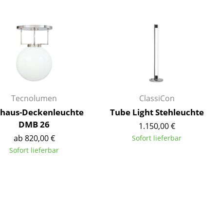
Decken
Kissen
Teppiche
Vorhänge
... alle Accessoires
Tecnolumen
ClassiCon
haus-Deckenleuchte
Tube Light Stehleuchte
DMB 26
1.150,00 €
ab 820,00 €
Sofort lieferbar
Sofort lieferbar
Büro
Arbeitsplatz
Management Büro
Konferenzraum