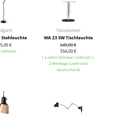
Farbwelten
Das Original
Geschenkideen
idgard
Tecnolumen
ervice
 Stehleuchte
WA 23 SW Tischleuchte
ontakt
5,00 €
649,00 €
ezahlung
556,00 €
t lieferbar
ersand
1 x sofort lieferbar, Lieferzeit 1-
AQ
2 Werktage (Lieferland
Deutschland)
ückgabe & Umtausch
sere Vorteile auf einen Blick
GB
atenschutz
Projektplanung