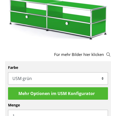
Hocker
Bänke & Liegen
Sitzsäcke
Gartenstühle
Kinderstühle
Für mehr Bilder hier klicken
Schaukelstühle
Farbe
Bürodrehstühle
Konferenzstühle
Bürosessel
Mehr Optionen im USM Konfigurator
Einzelteile
Menge
... alle Sitzmöbel