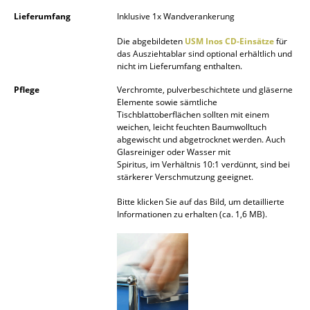
Lieferumfang
Inklusive 1x Wandverankerung
Spiegel
Die abgebildeten
USM Inos CD-Einsätze
für
Figuren & Miniaturen
das Ausziehtablar sind optional erhältlich und
nicht im Lieferumfang enthalten.
Vasen
Pflege
Verchromte, pulverbeschichtete und gläserne
Tabletts
Elemente sowie sämtliche
Tischblattoberflächen sollten mit einem
weichen, leicht feuchten Baumwolltuch
Büroutensilien
abgewischt und abgetrocknet werden. Auch
Glasreiniger oder Wasser mit
Aufbewahrungsboxen
Spiritus, im Verhältnis 10:1 verdünnt, sind bei
stärkerer Verschmutzung geeignet.
Decken
Bitte klicken Sie auf das Bild, um detaillierte
Kissen
Informationen zu erhalten (ca. 1,6 MB).
Teppiche
Vorhänge
... alle Accessoires