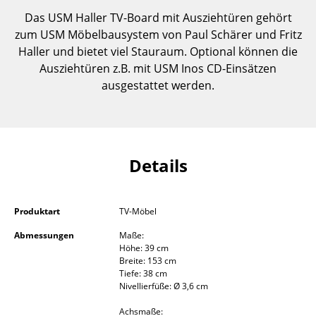
Einzelteile
Das USM Haller TV-Board mit Ausziehtüren gehört
zum USM Möbelbausystem von Paul Schärer und Fritz
... alle Tische
Haller und bietet viel Stauraum. Optional können die
Ausziehtüren z.B. mit USM Inos CD-Einsätzen
Aufbewahren
ausgestattet werden.
Regale & Schränke
Bücherregale
Wandregale
Details
Sideboards & Kommoden
Produktart
TV-Möbel
TV Möbel
Abmessungen
Maße:
Beistell- & Rollcontainer
Höhe: 39 cm
Breite: 153 cm
Barmöbel
Tiefe: 38 cm
Nivellierfüße: Ø 3,6 cm
Garderoben
Achsmaße: