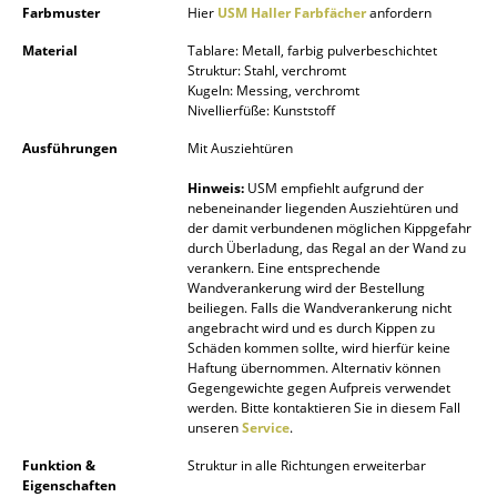
Farbmuster
Hier
USM Haller Farbfächer
anfordern
Akkuleuchten
Material
Tablare: Metall, farbig pulverbeschichtet
... alle Leuchten
Struktur: Stahl, verchromt
Kugeln: Messing, verchromt
Nivellierfüße: Kunststoff
Betten
Ausführungen
Mit Ausziehtüren
Doppelbetten
Hinweis:
USM empfiehlt aufgrund der
Einzelbetten
nebeneinander liegenden Ausziehtüren und
der damit verbundenen möglichen Kippgefahr
durch Überladung, das Regal an der Wand zu
Stapelbetten
verankern. Eine entsprechende
Wandverankerung wird der Bestellung
Kinderbetten
beiliegen. Falls die Wandverankerung nicht
angebracht wird und es durch Kippen zu
Nachttische & Bettzubehör
Schäden kommen sollte, wird hierfür keine
Haftung übernommen. Alternativ können
... alle Betten
Gegengewichte gegen Aufpreis verwendet
werden. Bitte kontaktieren Sie in diesem Fall
unseren
Service
.
Accessoires
Funktion &
Struktur in alle Richtungen erweiterbar
Uhren
Eigenschaften