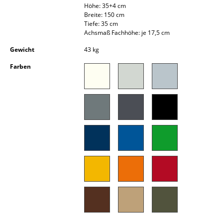
Höhe: 35+4 cm
Kleinaufbewahrung
Breite: 150 cm
Tiefe: 35 cm
Einzelteile
Achsmaß Fachhöhe: je 17,5 cm
... alle Aufbewahrungsmöbel
Gewicht
43 kg
Farben
Licht
Hängeleuchten & Deckenleuchten
Tischleuchten
Schreibtischleuchten
Stehleuchten & Leseleuchten
Bodenleuchten
Wandleuchten
Outdoor-Leuchten