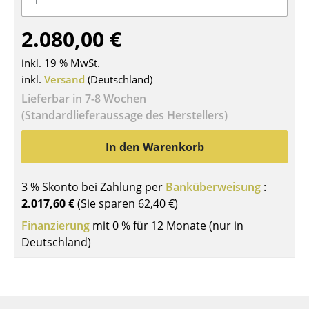
Tische
2.080,00 €
Esstische
inkl. 19 % MwSt.
Beistelltische
inkl.
Versand
(Deutschland)
Lieferbar in 7-8 Wochen
Couchtische
(Standardlieferaussage des Herstellers)
Schreibtische
In den Warenkorb
Sekretäre & PC-Tische
Konferenztische
3 % Skonto bei Zahlung per
Banküberweisung
:
2.017,60 €
(Sie sparen
62,40 €
)
Stehtische & Stehpulte
Finanzierung
mit 0 % für 12 Monate (nur in
Kindertische
Deutschland)
Gartentische
Servierwagen