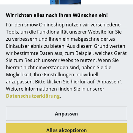
Räume
Wir richten alles nach Ihren Wünschen ein!
Zertifikate &
GREENGUARD - Indoor Air Quality
Zuhause
Für den smow Onlineshop nutzen wir verschiedene
Nachhaltigkeit
LEED "Grüne Richtlinie"
Tools, um die Funktionalität unserer Website für Sie
Wohnzimmer
Gewährleistung
24 Monate
zu verbessern und Ihnen ein maßgeschneidertes
Esszimmer
Einkaufserlebnis zu bieten. Aus diesem Grund werten
Produktfamilie
USM Haller TV- und Medienmöbel
wir bestimmte Daten aus, zum Beispiel, welches Gerät
Produktdatenblatt
Bitte klicken Sie auf das Bild, um detaillierte
Schlafzimmer
Sie zum Besuch unserer Website nutzen. Wenn Sie
Informationen zu erhalten (ca. 1,6 MB).
hiermit nicht einverstanden sind, haben Sie die
Kinderzimmer
Möglichkeit, Ihre Einstellungen individuell
Arbeitszimmer
anzupassen. Bitte klicken Sie hierfür auf "Anpassen".
Weitere Informationen finden Sie in unserer
Diele
Datenschutzerklärung
.
Produktpräsentation
Badezimmer
Anpassen
Stauraum
Balkon & Garten
Alles akzeptieren