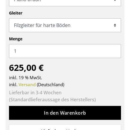
Tische
Gleiter
Esstische
Beistelltische
Menge
Couchtische
Schreibtische
625,00 €
Sekretäre & PC-Tische
Konferenztische
inkl. 19 % MwSt.
inkl.
Versand
(Deutschland)
Stehtische & Stehpulte
Lieferbar in 3-4 Wochen
(Standardlieferaussage des Herstellers)
Kindertische
Gartentische
In den Warenkorb
Servierwagen