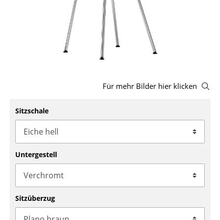
Hocker
Bänke & Liegen
Sitzsäcke
Gartenstühle
Für mehr Bilder hier klicken
Kinderstühle
Sitzschale
Schaukelstühle
Bürodrehstühle
Konferenzstühle
Untergestell
Bürosessel
Einzelteile
Sitzüberzug
... alle Sitzmöbel