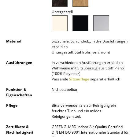
Akkuleuchten
Untergestell
... alle Leuchten
Betten
Material
Sitzschale: Schichtholz, in drei Ausführungen
Doppelbetten
erhältlich
Untergestell: Stahlrohr, verchromt
Einzelbetten
Ausführungen
In verschiedenen Ausführungen erhältlich
Wahlweise mit Sitzüberzug aus Stoff Plano
Stapelbetten
(100% Polyester)
Passende
Sitzauflage
separat erhältlich
Kinderbetten
Funktion &
Nicht stapelbar
Nachttische & Bettzubehör
Eigenschaften
... alle Betten
Pflege
Bitte verwenden Sie zur Reinigung ein
feuchtes Tuch und ein mildes
Reinigungsmittel.
Accessoires
Zertifikate &
GREENGUARD Indoor Air Quality Certified
Uhren
Nachhaltigkeit
DIN EN ISO 9001 Internationaler Standard für