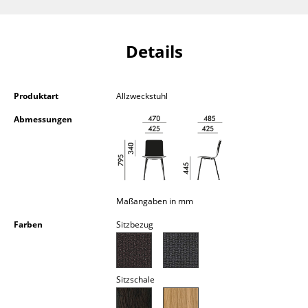
Kleinaufbewahrung
Einzelteile
Details
... alle Aufbewahrungsmöbel
Produktart
Allzweckstuhl
Licht
Abmessungen
Hängeleuchten & Deckenleuchten
Tischleuchten
Schreibtischleuchten
Maßangaben in mm
Stehleuchten & Leseleuchten
Farben
Sitzbezug
Bodenleuchten
Wandleuchten
Sitzschale
Outdoor-Leuchten