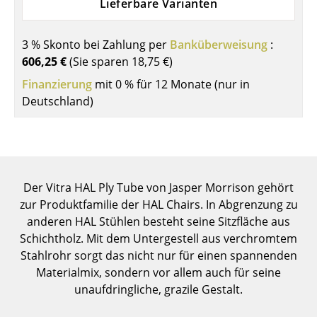
Lieferbare Varianten
Einzelteile
... alle Tische
3 % Skonto bei Zahlung per
Banküberweisung
:
606,25 €
(Sie sparen
18,75 €
)
Aufbewahren
Finanzierung
mit 0 % für 12 Monate (nur in
Deutschland)
Regale & Schränke
Bücherregale
Wandregale
Der Vitra HAL Ply Tube von Jasper Morrison gehört
Sideboards & Kommoden
zur Produktfamilie der HAL Chairs. In Abgrenzung zu
TV Möbel
anderen HAL Stühlen besteht seine Sitzfläche aus
Schichtholz. Mit dem Untergestell aus verchromtem
Beistell- & Rollcontainer
Stahlrohr sorgt das nicht nur für einen spannenden
Materialmix, sondern vor allem auch für seine
Barmöbel
unaufdringliche, grazile Gestalt.
Garderoben