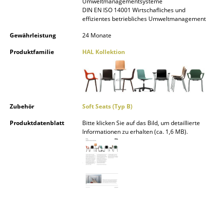
Umweltmanagementsysteme
DIN EN ISO 14001 Wirtschafliches und
Spiegel
effizientes betriebliches Umweltmanagement
Figuren & Miniaturen
Gewährleistung
24 Monate
Vasen
Produktfamilie
HAL Kollektion
Tabletts
Büroutensilien
Zubehör
Soft Seats (Typ B)
Aufbewahrungsboxen
Produktdatenblatt
Bitte klicken Sie auf das Bild, um detaillierte
Decken
Informationen zu erhalten (ca. 1,6 MB).
Kissen
Teppiche
Vorhänge
... alle Accessoires