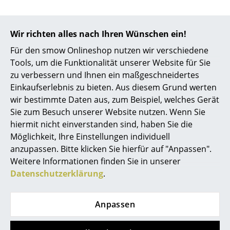
Räume
Beliebte Varianten
Wir richten alles nach Ihren Wünschen ein!
Zuhause
Für den smow Onlineshop nutzen wir verschiedene
Wohnzimmer
Tools, um die Funktionalität unserer Website für Sie
zu verbessern und Ihnen ein maßgeschneidertes
Esszimmer
Einkaufserlebnis zu bieten. Aus diesem Grund werten
Schlafzimmer
wir bestimmte Daten aus, zum Beispiel, welches Gerät
Sie zum Besuch unserer Website nutzen. Wenn Sie
Kinderzimmer
hiermit nicht einverstanden sind, haben Sie die
Möglichkeit, Ihre Einstellungen individuell
Arbeitszimmer
Vitra
Vitra
anzupassen. Bitte klicken Sie hierfür auf "Anpassen".
Diele
Weitere Informationen finden Sie in unserer
HAL Ply Tube, Eiche
HAL Ply Tube, Eiche
Datenschutzerklärung
.
hell, Basic dark, Ohne
hell, Verchromt,
Badezimmer
Sitzüberzug
Ohne Sitzüberzug
Stauraum
485,00 €
485,00 €
Anpassen
2 x sofort lieferbar,
Lieferbar in 3-4 Wochen
Balkon & Garten
Lieferzeit 1-2 Werktage
(Standardlieferaussage des