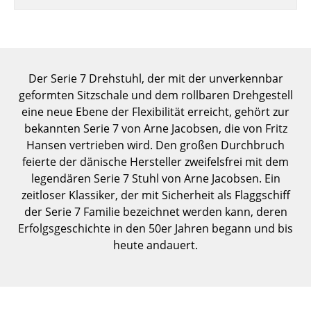
Einzelteile
... alle Tische
Aufbewahren
Der Serie 7 Drehstuhl, der mit der unverkennbar
geformten Sitzschale und dem rollbaren Drehgestell
Regale & Schränke
eine neue Ebene der Flexibilität erreicht, gehört zur
bekannten Serie 7 von Arne Jacobsen, die von Fritz
Bücherregale
Hansen vertrieben wird. Den großen Durchbruch
Wandregale
feierte der dänische Hersteller zweifelsfrei mit dem
legendären Serie 7 Stuhl von Arne Jacobsen. Ein
Sideboards & Kommoden
zeitloser Klassiker, der mit Sicherheit als Flaggschiff
der Serie 7 Familie bezeichnet werden kann, deren
TV Möbel
Erfolgsgeschichte in den 50er Jahren begann und bis
Beistell- & Rollcontainer
heute andauert.
Barmöbel
Garderoben