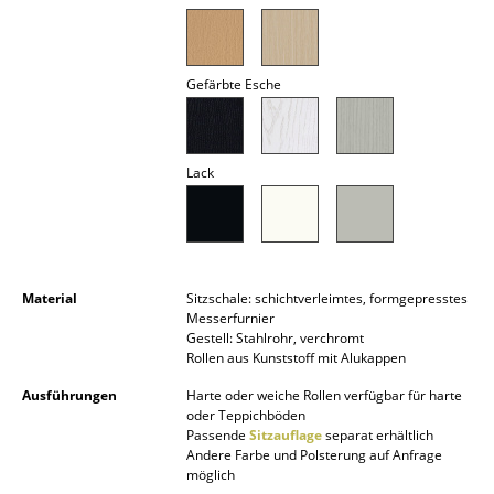
Akkuleuchten
... alle Leuchten
Gefärbte Esche
Betten
Doppelbetten
Lack
Einzelbetten
Stapelbetten
Kinderbetten
Material
Sitzschale: schichtverleimtes, formgepresstes
Messerfurnier
Nachttische & Bettzubehör
Gestell: Stahlrohr, verchromt
Rollen aus Kunststoff mit Alukappen
... alle Betten
Ausführungen
Harte oder weiche Rollen verfügbar für harte
oder Teppichböden
Accessoires
Passende
Sitzauflage
separat erhältlich
Andere Farbe und Polsterung auf Anfrage
möglich
Uhren