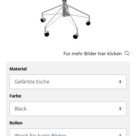
Hocker
Bänke & Liegen
Sitzsäcke
Gartenstühle
Für mehr Bilder hier klicken
Kinderstühle
Schaukelstühle
Material
Bürodrehstühle
Konferenzstühle
Farbe
Bürosessel
Einzelteile
Rollen
... alle Sitzmöbel