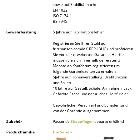
sowie auf Stabilität nach:
Räume
EN 1022
ISO 7174-1
BS 7945
Zuhause
Gewährleistung
5 Jahre auf Fabrikationsfehler
Wohnzimmer
Registrieren Sie Ihren Stuhl auf
Esszimmer
fritzhansen.com/MY-REPUBLIC und profitieren
Sie von der erweiterten Garantie. Hierfür
Schlafzimmer
müssen Sie sich innerhalb der ersten 3
Monate ab Kaufdatum registrieren um
folgende Garantiezeiten zu erhalten:
Kinderzimmer
5Jahre auf Höhenverstellung, Drehfunktion
und Rollen
Arbeitszimmer
10 Jahre auf Gestell, Schale, Armlehnen, Lack,
Gefärbte Esche und natürliches Holzfurnier
Diele
Gewöhnlicher Verschleiß und Schäden sind
Badezimmer
von der Garantie ausgenommen!
Zubehör
Passende
Sitzauflagen
separat erhältlich
Stauraum
Produktfamilie
Die Serie 7
Balkon & Garten