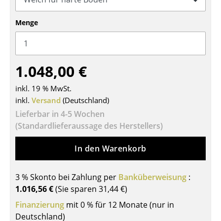
Tische
Menge
Esstische
Beistelltische
1.048,00 €
Couchtische
inkl. 19 % MwSt.
Schreibtische
inkl.
Versand
(Deutschland)
Sekretäre & PC-Tische
Lieferbar in 4-5 Wochen
(Standardlieferaussage des Herstellers)
Konferenztische
In den Warenkorb
Stehtische & Stehpulte
Kindertische
3 % Skonto bei Zahlung per
Banküberweisung
:
1.016,56 €
(Sie sparen
31,44 €
)
Gartentische
Finanzierung
mit 0 % für 12 Monate (nur in
Servierwagen
Deutschland)