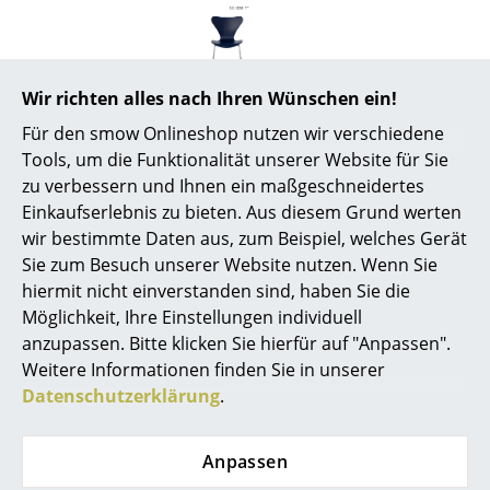
Artemide
Cassina
Fritz Hansen
Wir richten alles nach Ihren Wünschen ein!
HAY
Für den smow Onlineshop nutzen wir verschiedene
Tools, um die Funktionalität unserer Website für Sie
Knoll International
zu verbessern und Ihnen ein maßgeschneidertes
Einkaufserlebnis zu bieten. Aus diesem Grund werten
Louis Poulsen
Beliebte Varianten
wir bestimmte Daten aus, zum Beispiel, welches Gerät
Muuto
Sie zum Besuch unserer Website nutzen. Wenn Sie
hiermit nicht einverstanden sind, haben Sie die
Nils Holger Moormann
Möglichkeit, Ihre Einstellungen individuell
anzupassen. Bitte klicken Sie hierfür auf "Anpassen".
Richard Lampert
Weitere Informationen finden Sie in unserer
Thonet
Datenschutzerklärung
.
USM Haller
Anpassen
Vitra