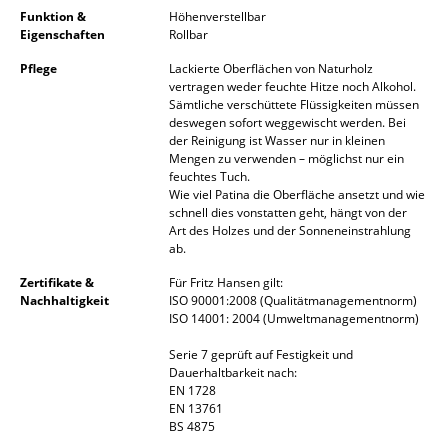
Funktion &
Höhenverstellbar
Spiegel
Eigenschaften
Rollbar
Figuren & Miniaturen
Pflege
Lackierte Oberflächen von Naturholz
vertragen weder feuchte Hitze noch Alkohol.
Sämtliche verschüttete Flüssigkeiten müssen
Vasen
deswegen sofort weggewischt werden. Bei
der Reinigung ist Wasser nur in kleinen
Tabletts
Mengen zu verwenden – möglichst nur ein
feuchtes Tuch.
Büroutensilien
Wie viel Patina die Oberfläche ansetzt und wie
schnell dies vonstatten geht, hängt von der
Aufbewahrungsboxen
Art des Holzes und der Sonneneinstrahlung
ab.
Decken
Zertifikate &
Für Fritz Hansen gilt:
Nachhaltigkeit
ISO 90001:2008 (Qualitätmanagementnorm)
Kissen
ISO 14001: 2004 (Umweltmanagementnorm)
Teppiche
Serie 7 geprüft auf Festigkeit und
Dauerhaltbarkeit nach:
Vorhänge
EN 1728
EN 13761
... alle Accessoires
BS 4875