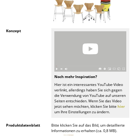
Büro
Arbeitsplatz
Konzept
Management Büro
Konferenzraum
Empfang
Cafeteria
Noch mehr Inspiration?
Branchenlösungen
Hier ist ein interessantes YouTube-Video
verlinkt, allerdings haben Sie sich gegen
Sicheres Arbeiten
die Verwendung von YouTube auf unseren
Seiten entschieden. Wenn Sie das Video
jetzt sehen möchten, klicken Sie bitte
hier
Hersteller & Designer
um Ihre Einstellungen zu ändern.
Hersteller
Produktdatenblatt
Bitte klicken Sie auf das Bild, um detaillierte
Informationen zu erhalten (ca. 0,8 MB).