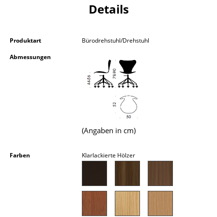
Details
Kleinaufbewahrung
Einzelteile
Produktart
Bürodrehstuhl/Drehstuhl
... alle Aufbewahrungsmöbel
Abmessungen
Licht
Hängeleuchten & Deckenleuchten
Tischleuchten
Schreibtischleuchten
(Angaben in cm)
Stehleuchten & Leseleuchten
Farben
Klarlackierte Hölzer
Bodenleuchten
Wandleuchten
Outdoor-Leuchten