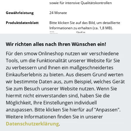
sowie für intensive Qualitätskontrollen
Räume
Gewährleistung
24 Monate
Zuhause
Produktdatenblatt
Bitte klicken Sie auf das Bild, um detaillierte
Informationen zu erhalten (ca. 1,8 MB).
Wohnzimmer
Wir richten alles nach Ihren Wünschen ein!
Esszimmer
Für den smow Onlineshop nutzen wir verschiedene
Schlafzimmer
Tools, um die Funktionalität unserer Website für Sie
zu verbessern und Ihnen ein maßgeschneidertes
Kinderzimmer
Einkaufserlebnis zu bieten. Aus diesem Grund werten
Arbeitszimmer
Produktpräsentation
wir bestimmte Daten aus, zum Beispiel, welches Gerät
Sie zum Besuch unserer Website nutzen. Wenn Sie
Diele
hiermit nicht einverstanden sind, haben Sie die
Möglichkeit, Ihre Einstellungen individuell
Badezimmer
anzupassen. Bitte klicken Sie hierfür auf "Anpassen".
Stauraum
Weitere Informationen finden Sie in unserer
Datenschutzerklärung
.
Noch mehr Inspiration?
Balkon & Garten