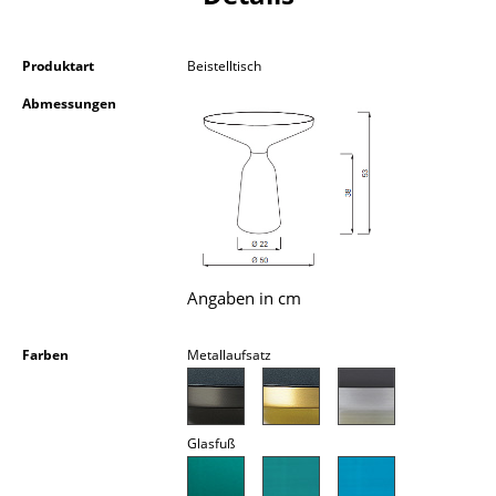
Kleinaufbewahrung
Einzelteile
Produktart
Beistelltisch
Abmessungen
... alle Aufbewahrungsmöbel
Licht
Hängeleuchten & Deckenleuchten
Tischleuchten
Schreibtischleuchten
Angaben in cm
Stehleuchten & Leseleuchten
Farben
Metallaufsatz
Bodenleuchten
Wandleuchten
Glasfuß
Outdoor-Leuchten