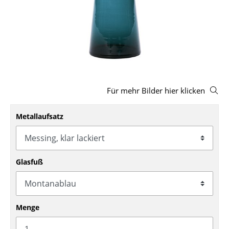
Hocker
Bänke & Liegen
Sitzsäcke
Gartenstühle
Für mehr Bilder hier klicken
Kinderstühle
Schaukelstühle
Metallaufsatz
Bürodrehstühle
Konferenzstühle
Glasfuß
Bürosessel
Einzelteile
Menge
... alle Sitzmöbel