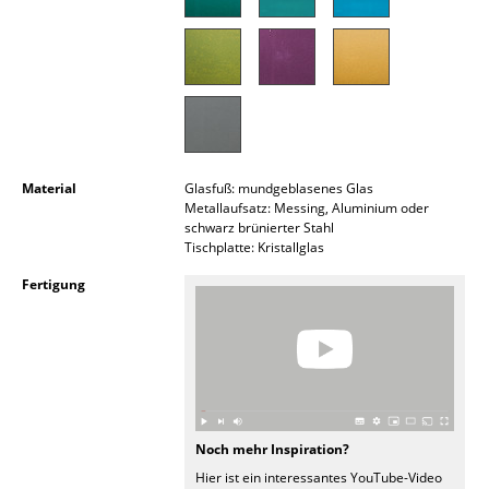
Akkuleuchten
... alle Leuchten
Betten
Doppelbetten
Material
Glasfuß: mundgeblasenes Glas
Einzelbetten
Metallaufsatz: Messing, Aluminium oder
schwarz brünierter Stahl
Stapelbetten
Tischplatte: Kristallglas
Fertigung
Kinderbetten
Nachttische & Bettzubehör
... alle Betten
Accessoires
Noch mehr Inspiration?
Uhren
Hier ist ein interessantes YouTube-Video