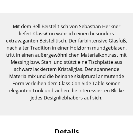
Einzelteile
... alle Tische
Mit dem Bell Beistelltisch von Sebastian Herkner
Aufbewahren
liefert ClassiCon wahrlich einen besonders
extravaganten Beistelltisch. Der farbintensive Glasfuß,
Regale & Schränke
nach alter Tradition in einer Holzform mundgeblasen,
tritt in einen außergewöhnlichen Materialkontrast mit
Bücherregale
Messing bzw. Stahl und stützt eine Tischplatte aus
Wandregale
schwarz lackiertem Kristallglas. Der spannende
Materialmix und die beinahe skulptural anmutende
Sideboards & Kommoden
Form verleihen dem ClassiCon Side Table seinen
eleganten Look und ziehen die interessierten Blicke
TV Möbel
jedes Designliebhabers auf sich.
Beistell- & Rollcontainer
Barmöbel
Garderoben
Details