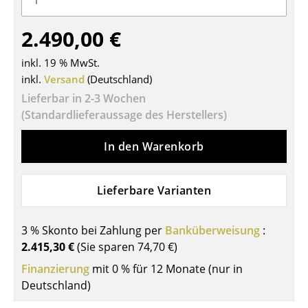
Tische
2.490,00 €
Esstische
inkl. 19 % MwSt.
Beistelltische
inkl.
Versand
(Deutschland)
Lieferbar in 2-3 Wochen
Couchtische
(Standardlieferaussage des Herstellers)
Schreibtische
In den Warenkorb
Sekretäre & PC-Tische
Konferenztische
Lieferbare Varianten
Stehtische & Stehpulte
3 % Skonto bei Zahlung per
Banküberweisung
:
Kindertische
2.415,30 €
(Sie sparen
74,70 €
)
Gartentische
Finanzierung
mit 0 % für 12 Monate (nur in
Deutschland)
Servierwagen