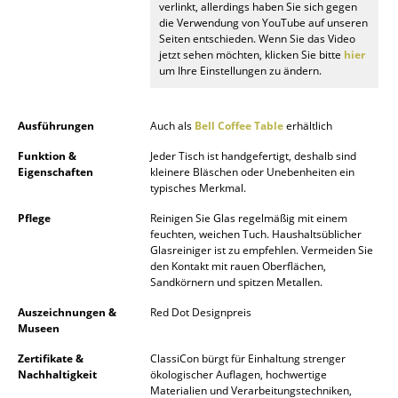
verlinkt, allerdings haben Sie sich gegen
Spiegel
die Verwendung von YouTube auf unseren
Seiten entschieden. Wenn Sie das Video
jetzt sehen möchten, klicken Sie bitte
hier
Figuren & Miniaturen
um Ihre Einstellungen zu ändern.
Vasen
Ausführungen
Auch als
Bell Coffee Table
erhältlich
Tabletts
Funktion &
Jeder Tisch ist handgefertigt, deshalb sind
Büroutensilien
Eigenschaften
kleinere Bläschen oder Unebenheiten ein
typisches Merkmal.
Aufbewahrungsboxen
Pflege
Reinigen Sie Glas regelmäßig mit einem
feuchten, weichen Tuch. Haushaltsüblicher
Decken
Glasreiniger ist zu empfehlen. Vermeiden Sie
den Kontakt mit rauen Oberflächen,
Kissen
Sandkörnern und spitzen Metallen.
Teppiche
Auszeichnungen &
Red Dot Designpreis
Museen
Vorhänge
Zertifikate &
ClassiCon bürgt für Einhaltung strenger
Nachhaltigkeit
ökologischer Auflagen, hochwertige
... alle Accessoires
Materialien und Verarbeitungstechniken,