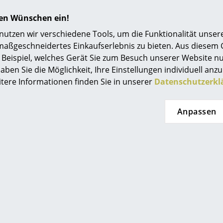
Einrichtungsberatung
hren Wünschen ein!
Referenzen
tzen wir verschiedene Tools, um die Funktionalität unsere
maßgeschneidertes Einkaufserlebnis zu bieten. Aus diesem
smow Kompass
Beispiel, welches Gerät Sie zum Besuch unserer Website nu
aben Sie die Möglichkeit, Ihre Einstellungen individuell anzu
itere Informationen finden Sie in unserer
Datenschutzerkl
Noch mehr Inspiration?
Anpassen
Hier ist ein interessantes YouTube-Video verli
gegen die Verwendung von YouTube auf unse
Wenn Sie das Video jetzt sehen möchten, klic
Einstellungen zu ändern.
Auch als
Bell Coffee Table
erhältlich
Jeder Tisch ist handgefertigt, deshalb sind kle