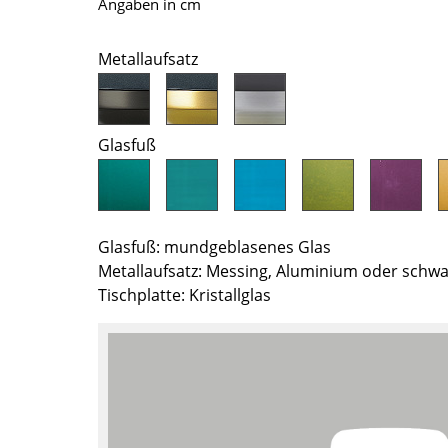
Angaben in cm
Farbwelten
Das Original
Metallaufsatz
Geschenkideen
ervice
Glasfuß
ontakt
ezahlung
ersand
AQ
Glasfuß: mundgeblasenes Glas
Metallaufsatz: Messing, Aluminium oder schwar
ückgabe & Umtausch
Tischplatte: Kristallglas
sere Vorteile auf einen Blick
GB
atenschutz
Projektplanung