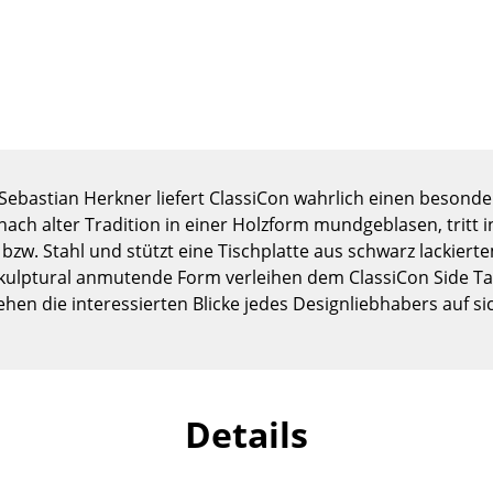
Kinderzimmer
Arbeitszimmer
Diele
Badezimmer
Stauraum
Balkon & Garten
 Sebastian Herkner liefert ClassiCon wahrlich einen besonde
Hersteller
Designer
 nach alter Tradition in einer Holzform mundgeblasen, tritt
bzw. Stahl und stützt eine Tischplatte aus schwarz lackiert
Artemide
Alvar Aalto
skulptural anmutende Form verleihen dem ClassiCon Side Ta
Cassina
Arne Jacobsen
ehen die interessierten Blicke jedes Designliebhabers auf si
Fritz Hansen
Charles & Ray Eames
HAY
Eero Saarinen
Knoll International
Egon Eiermann
Louis Poulsen
Eileen Gray
Details
Muuto
Jean Prouvé
Nils Holger Moormann
Le Corbusier