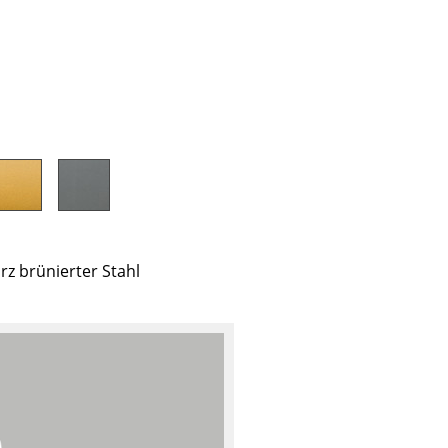
Unternehmen
Über uns
smow vor Ort
Katalog
Jobs bei smow
z brünierter Stahl
Arbeiten bei smow
Newsletter
Journal
Presse
Impressum
Stores