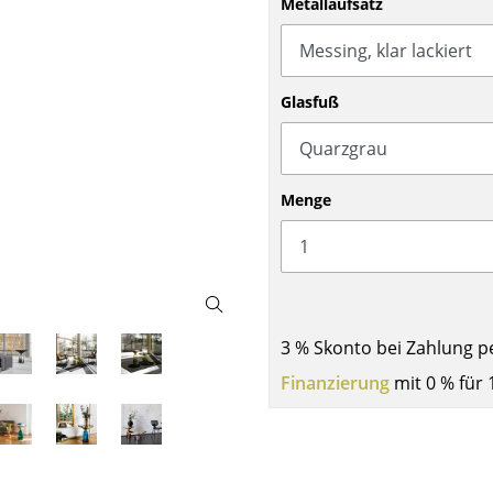
Metallaufsatz
Barmöbel
Outdoor-Leuchten
Garderoben
Akkuleuchten
Kleinaufbewahrung
... alle Leuchten
Glasfuß
Einzelteile
... alle Aufbewahrungsmöbel
USM Haller Konfigurator
Menge
3 % Skonto bei Zahlung p
Zuhause
Finanzierung
mit 0 % für 
Wohnzimmer
Esszimmer
Schlafzimmer