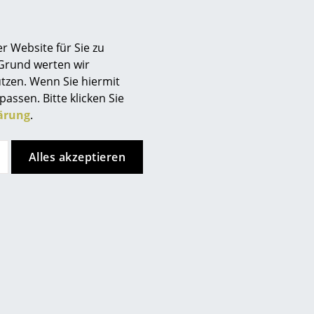
Berlin
Chemnitz
r Website für Sie zu
Düsseldorf
 Grund werten wir
Essen
tzen. Wenn Sie hiermit
Frankfurt
passen. Bitte klicken Sie
Freiburg
ärung
.
Hamburg
Hannover
Alles akzeptieren
Kempten
nkt, allerdings haben Sie sich
Köln
ren Seiten entschieden.
Konstanz
ken Sie bitte
hier
um Ihre
Leipzig
Mainz
München
Nürnberg
Schwarzwald
inere Bläschen oder