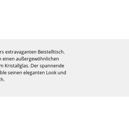
Empfang
Cafeteria
Branchenlösungen
Sicheres Arbeiten
rs extravaganten Beistelltisch.
Das Original
 in einen außergewöhnlichen
em Kristallglas. Der spannende
ble seinen eleganten Look und
ch.