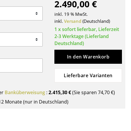
2.490,00 €
Decken
Kissen
inkl. 19 % MwSt.
Teppiche
inkl.
Versand
(Deutschland)
Vorhänge
1 x sofort lieferbar, Lieferzeit
2-3 Werktage (Lieferland
... alle Accessoires
Deutschland)
In den Warenkorb
Lieferbare Varianten
er
Banküberweisung
:
2.415,30 €
(Sie sparen
74,70 €
)
Büro
12 Monate (nur in Deutschland)
Arbeitsplatz
Management Büro
Konferenzraum