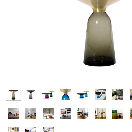
Stehpulte
Hocker
Kindertische
Bänke & Liegen
Gartentische
Sitzsäcke
Servierwagen
Gartenstühle
Einzelteile
Kinderstühle
... alle Tische
Schaukelstühle
Bürodrehstühle
Konferenzstühle
Bürosessel
Einzelteile
... alle Sitzmöbel