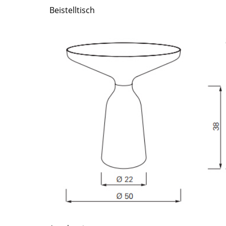
Richard Lampert
Ludwig Mies van der Rohe
Beistelltisch
Thonet
Marcel Breuer
USM Haller
Philippe Starck
Vitra
Verner Panton
... alle Hersteller A-Z
... alle Designer A-Z
Neu bei smow
Inspiration
Special Editions
Designklassiker
Frauen im Design
Bauhaus Design
Midcentury Design
Skandinavisches De
Italienisches Design
Nachhaltiges Desig
Natürliche Material