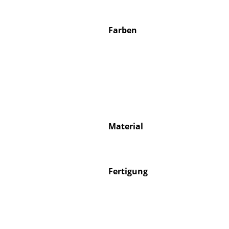
Farben
S
K
B
V
F
Material
R
Un
A
Fertigung
D