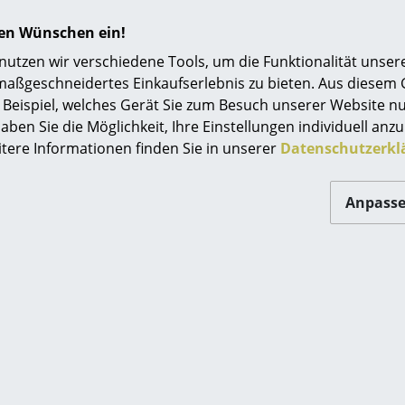
Einrichtungsberatung
hren Wünschen ein!
Referenzen
tzen wir verschiedene Tools, um die Funktionalität unsere
maßgeschneidertes Einkaufserlebnis zu bieten. Aus diesem
smow Kompass
Noch mehr Inspiration?
Beispiel, welches Gerät Sie zum Besuch unserer Website nu
aben Sie die Möglichkeit, Ihre Einstellungen individuell anzu
Hier ist ein interessantes YouTube-Video verli
itere Informationen finden Sie in unserer
Datenschutzerkl
gegen die Verwendung von YouTube auf unse
Wenn Sie das Video jetzt sehen möchten, klic
Einstellungen zu ändern.
Anpass
Staub und Flusen können einfach abgesaugt 
Flecken nutzen Sie bitte ein feuchtes Tuch und
Reinigungsmittel.
Eine professionelle Reinigung sollte im monti
Verwendung von Polsterschaum oder mithilfe
Extraktionsgerät erfolgen.
Für Vitra gilt: