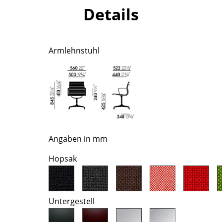
Richard Lampert
Ludwig Mies van der Rohe
Details
Thonet
Marcel Breuer
USM Haller
Philippe Starck
Vitra
Verner Panton
Armlehnstuhl
... alle Hersteller A-Z
... alle Designer A-Z
Neu bei smow
Inspiration
Special Editions
Designklassiker
Frauen im Design
Angaben in mm
Bauhaus Design
Hopsak
Midcentury Design
Skandinavisches De
Italienisches Design
Untergestell
Nachhaltiges Desig
Natürliche Material