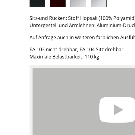
Farbwelten
Das Original
Sitz-und Rücken: Stoff Hopsak (100% Polyamid
Geschenkideen
Untergestell und Armlehnen: Aluminium-Druc
ervice
Auf Anfrage auch in weiteren farblichen Ausfü
ontakt
EA 103 nicht drehbar, EA 104 Sitz drehbar
Maximale Belastbarkeit: 110 kg
ezahlung
ersand
AQ
ückgabe & Umtausch
sere Vorteile auf einen Blick
GB
atenschutz
Projektplanung