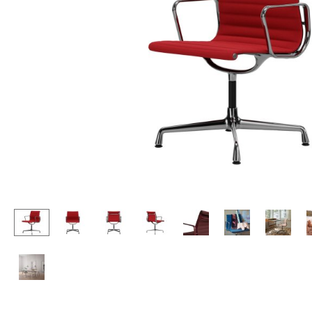
Stehpulte
Hocker
Kindertische
Bänke & Liegen
Gartentische
Sitzsäcke
Servierwagen
Gartenstühle
Einzelteile
Kinderstühle
... alle Tische
Schaukelstühle
Bürodrehstühle
Konferenzstühle
Bürosessel
Einzelteile
... alle Sitzmöbel