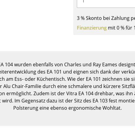
Kinderzimmer
Arbeitszimmer
3 % Skonto bei Zahlung p
Diele
Finanzierung
mit 0 % für 
Badezimmer
Stauraum
Balkon & Garten
Hersteller
Designer
 EA 104 wurden ebenfalls von Charles und Ray Eames designt
Artemide
Alvar Aalto
Weiterentwicklung des EA 101 und eignen sich dank der ver
h am Ess- oder Küchentisch. Wie der EA 101 zeichnen sie 
Cassina
Arne Jacobsen
 Alu Chair-Familie durch eine schmalere und kürzere Sitzfl
Fritz Hansen
Charles & Ray Eames
on ermöglicht. Zudem ist der Vitra EA 104 drehbar, was ihn ä
HAY
Eero Saarinen
wird. Im Gegensatz dazu ist der Sitz des EA 103 fest montie
Knoll International
Egon Eiermann
Polsterung eine ebenso ergonomische Wohltat.
Louis Poulsen
Eileen Gray
Muuto
Jean Prouvé
Nils Holger Moormann
Le Corbusier