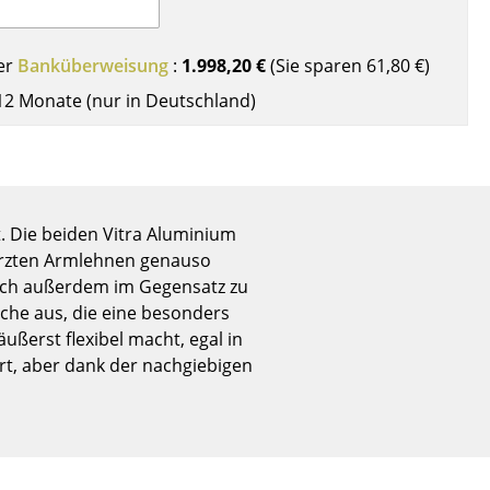
Empfang
Cafeteria
er
Banküberweisung
:
1.998,20 €
(Sie sparen
61,80 €
)
Branchenlösungen
12 Monate (nur in Deutschland)
Sicheres Arbeiten
Das Original
. Die beiden Vitra Aluminium
kürzten Armlehnen genauso
sich außerdem im Gegensatz zu
äche aus, die eine besonders
ußerst flexibel macht, egal in
rt, aber dank der nachgiebigen