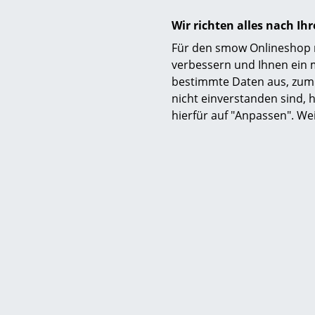
Wir richten alles nach I
Für den smow Onlineshop nu
verbessern und Ihnen ein 
bestimmte Daten aus, zum 
nicht einverstanden sind, h
hierfür auf "Anpassen". We
Pflege
Zertifikate & Nachhaltigkeit