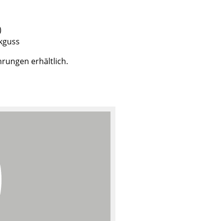
)
kguss
Unternehmen
hrungen erhältlich.
Über uns
smow vor Ort
Katalog
Jobs bei smow
Arbeiten bei smow
Newsletter
Journal
Presse
Impressum
Stores