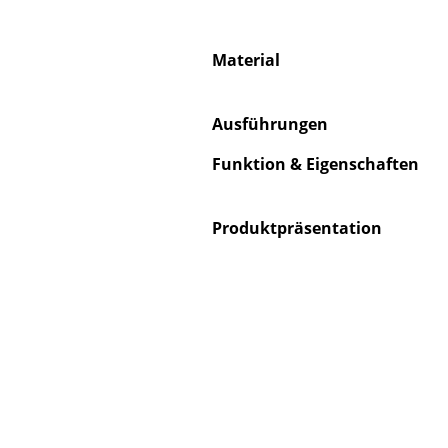
Material
S
Ausführungen
K
Funktion & Eigenschaften
B
V
Produktpräsentation
F
R
Un
A
D