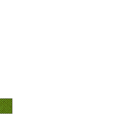
sign
n
ien