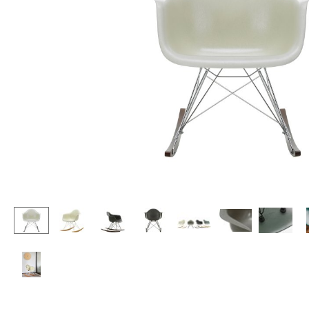
Stehpulte
Hocker
Kindertische
Bänke & Liegen
Gartentische
Sitzsäcke
Servierwagen
Gartenstühle
Einzelteile
Kinderstühle
... alle Tische
Schaukelstühle
Bürodrehstühle
Konferenzstühle
Bürosessel
Einzelteile
... alle Sitzmöbel