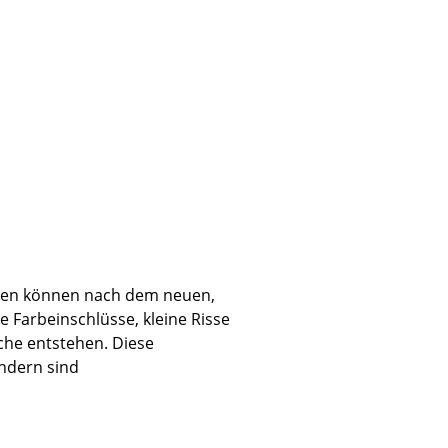
halen können nach dem neuen,
e Farbeinschlüsse, kleine Risse
che entstehen. Diese
sign
ndern sind
n
ien