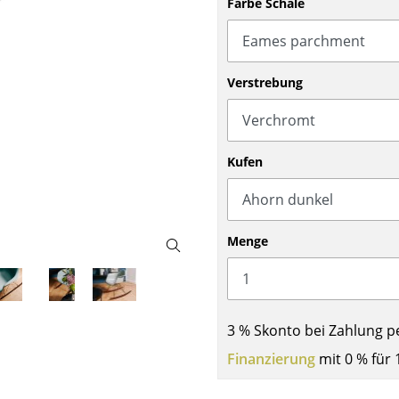
Farbe Schale
Barmöbel
Outdoor-Leuchten
Garderoben
Akkuleuchten
Kleinaufbewahrung
... alle Leuchten
Verstrebung
Einzelteile
... alle Aufbewahrungsmöbel
USM Haller Konfigurator
Kufen
Menge
Zuhause
3 % Skonto bei Zahlung p
Wohnzimmer
Finanzierung
mit 0 % für 
Esszimmer
Schlafzimmer