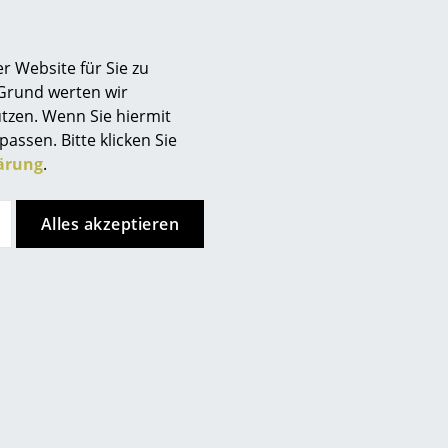
Berlin
Chemnitz
r Website für Sie zu
Düsseldorf
 Grund werten wir
Essen
tzen. Wenn Sie hiermit
Frankfurt
passen. Bitte klicken Sie
Freiburg
ärung
.
Hamburg
Hannover
Alles akzeptieren
Kempten
Köln
Konstanz
Leipzig
Mainz
München
Nürnberg
Schwarzwald