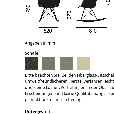
Richard Lampert
Ludwig Mies van der Rohe
Thonet
Marcel Breuer
USM Haller
Philippe Starck
Vitra
Verner Panton
... alle Hersteller A-Z
... alle Designer A-Z
Neu bei smow
Angaben in mm
Inspiration
Schale
Special Editions
Designklassiker
Frauen im Design
Bitte beachten Sie: Bei den Fiberglass-Sitzsc
Bauhaus Design
umweltfreundlicheren Herstellverfahren leicht
Midcentury Design
und kleine Löcher/Vertiefungen in der Oberflä
Skandinavisches De
Erscheinungen sind keine Qualitätsmängel, so
Italienisches Design
produktionstechnisch bedingt.
Nachhaltiges Desig
Untergestell
Natürliche Material