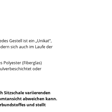
Unternehmen
Über uns
des Gestell ist ein „Unikat“,
dern sich auch im Laufe der
smow vor Ort
Katalog
Jobs bei smow
s Polyester (Fiberglas)
Arbeiten bei smow
pulverbeschichtet oder
Newsletter
Journal
Presse
ch Sitzschale variierenden
Impressum
esamtansicht abweichen kann.
erbundstoffes und stellt
Stores