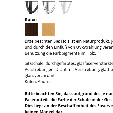
Farbwelten
Das Original
Kufen
Geschenkideen
ervice
ontakt
Bitte beachten Sie: Holz ist ein Naturprodukt, je
und durch den Einfluß von UV-Strahlung verän
ezahlung
Benutzung die Farbpigmente im Holz.
ersand
AQ
Sitzschale: durchgefärbtes, glasfaserverstärkte
ückgabe & Umtausch
Verstrebungen: Draht mit Verstrebung, glatt 
glanzverchromt
sere Vorteile auf einen Blick
Kufen: Ahorn
GB
atenschutz
Bitte beachten Sie, dass aufgrund des je na
Faseranteils die Farbe der Schale in der G
Dies liegt an der Beschaffenheit des Faserv
Projektplanung
keinen Mangel dar.