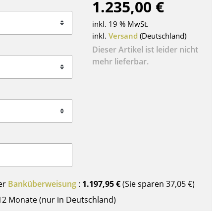
1.235,00 €
Decken
Kissen
inkl. 19 % MwSt.
Teppiche
inkl.
Versand
(Deutschland)
Vorhänge
Dieser Artikel ist leider nicht
mehr lieferbar.
... alle Accessoires
Büro
er
Banküberweisung
:
1.197,95 €
(Sie sparen
37,05 €
)
Arbeitsplatz
12 Monate (nur in Deutschland)
Management Büro
Konferenzraum