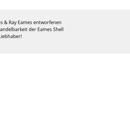
Empfang
Cafeteria
Branchenlösungen
les & Ray Eames entworfenen
Sicheres Arbeiten
 Wandelbarkeit der Eames Shell
Liebhaber!
Das Original