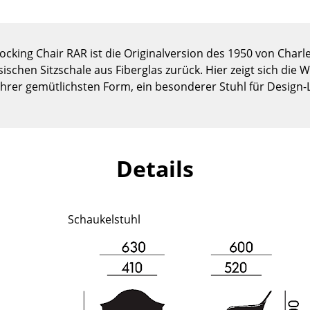
Kinderzimmer
Arbeitszimmer
Diele
ocking Chair RAR ist die Originalversion des 1950 von Char
Badezimmer
sischen Sitzschale aus Fiberglas zurück. Hier zeigt sich die
 ihrer gemütlichsten Form, ein besonderer Stuhl für Design-
Stauraum
Balkon & Garten
Hersteller
Designer
Details
Artemide
Alvar Aalto
Cassina
Arne Jacobsen
Fritz Hansen
Charles & Ray Eames
Schaukelstuhl
HAY
Eero Saarinen
Knoll International
Egon Eiermann
Louis Poulsen
Eileen Gray
Muuto
Jean Prouvé
Nils Holger Moormann
Le Corbusier