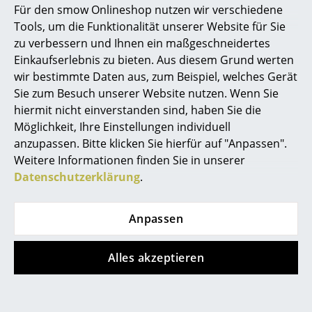
Für den smow Onlineshop nutzen wir verschiedene
Marcel Breuer
Tools, um die Funktionalität unserer Website für Sie
Produktdatenblatt
Bitte klicken Sie auf das Bild, um detaillierte
zu verbessern und Ihnen ein maßgeschneidertes
Informationen zu erhalten (ca. 10,4 MB).
Philippe Starck
Einkaufserlebnis zu bieten. Aus diesem Grund werten
wir bestimmte Daten aus, zum Beispiel, welches Gerät
Verner Panton
Sie zum Besuch unserer Website nutzen. Wenn Sie
... alle Designer A-Z
hiermit nicht einverstanden sind, haben Sie die
Möglichkeit, Ihre Einstellungen individuell
anzupassen. Bitte klicken Sie hierfür auf "Anpassen".
Themen
Weitere Informationen finden Sie in unserer
Neu bei smow
Datenschutzerklärung
.
Produktpräsentation
Inspiration
Anpassen
Special Editions
Designklassiker
Alles akzeptieren
Frauen im Design
Noch mehr Inspiration?
Hier ist ein interessantes YouTube-Video