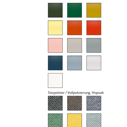
Spiegel
Figuren & Miniaturen
Vasen
Tabletts
Büroutensilien
Aufbewahrungsboxen
Decken
Kissen
Sitzpolster / Vollpolsterung, Hopsak
Teppiche
Vorhänge
... alle Accessoires