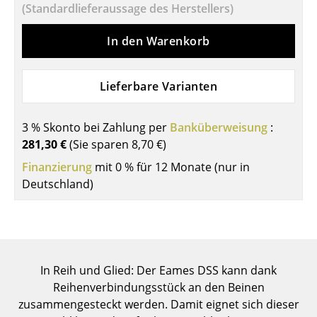
(Standardlieferaussage des Herstellers)
Einzelteile
In den Warenkorb
... alle Tische
Aufbewahren
Lieferbare Varianten
Regale & Schränke
3 % Skonto bei Zahlung per
Banküberweisung
:
Bücherregale
281,30 €
(Sie sparen
8,70 €
)
Wandregale
Finanzierung
mit 0 % für 12 Monate (nur in
Deutschland)
Sideboards & Kommoden
TV Möbel
Beistell- & Rollcontainer
In Reih und Glied: Der Eames DSS kann dank
Barmöbel
Reihenverbindungsstück an den Beinen
Garderoben
zusammengesteckt werden. Damit eignet sich dieser