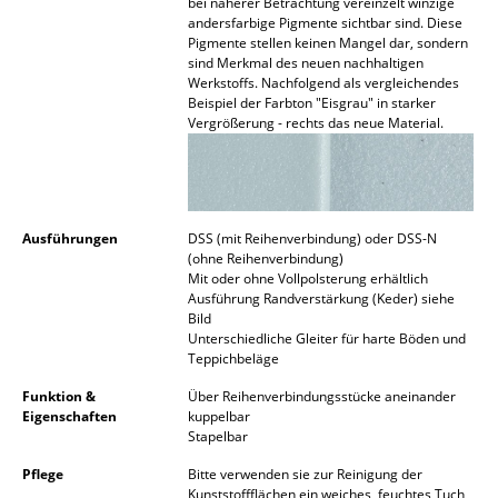
bei näherer Betrachtung vereinzelt winzige
andersfarbige Pigmente sichtbar sind. Diese
Büro
Pigmente stellen keinen Mangel dar, sondern
sind Merkmal des neuen nachhaltigen
Arbeitsplatz
Werkstoffs. Nachfolgend als vergleichendes
Beispiel der Farbton "Eisgrau" in starker
Vergrößerung - rechts das neue Material.
Management Büro
Konferenzraum
Empfang
Ausführungen
DSS (mit Reihenverbindung) oder DSS-N
Cafeteria
(ohne Reihenverbindung)
Mit oder ohne Vollpolsterung erhältlich
Ausführung Randverstärkung (Keder) siehe
Branchenlösungen
Bild
Unterschiedliche Gleiter für harte Böden und
Sicheres Arbeiten
Teppichbeläge
Funktion &
Über Reihenverbindungsstücke aneinander
Hersteller & Designer
Eigenschaften
kuppelbar
Stapelbar
Hersteller
Pflege
Bitte verwenden sie zur Reinigung der
Kunststoffflächen ein weiches, feuchtes Tuch