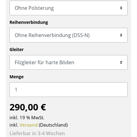
Tische
Esstische
Reihenverbindung
Beistelltische
Couchtische
Gleiter
Schreibtische
Sekretäre & PC-Tische
Menge
Konferenztische
Stehtische & Stehpulte
290,00 €
Kindertische
inkl. 19 % MwSt.
Gartentische
inkl.
Versand
(Deutschland)
Servierwagen
Lieferbar in 3-4 Wochen