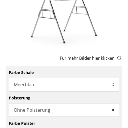
Hocker
Bänke & Liegen
Sitzsäcke
Gartenstühle
Kinderstühle
Für mehr Bilder hier klicken
Schaukelstühle
Farbe Schale
Bürodrehstühle
Konferenzstühle
Polsterung
Bürosessel
Einzelteile
... alle Sitzmöbel
Farbe Polster