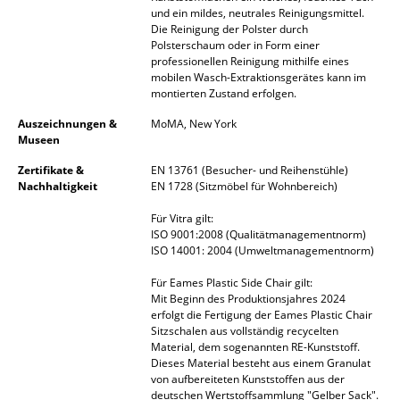
Artemide
und ein mildes, neutrales Reinigungsmittel.
Die Reinigung der Polster durch
Cassina
Polsterschaum oder in Form einer
professionellen Reinigung mithilfe eines
Fritz Hansen
mobilen Wasch-Extraktionsgerätes kann im
montierten Zustand erfolgen.
HAY
Auszeichnungen &
MoMA, New York
Museen
Knoll International
Zertifikate &
EN 13761 (Besucher- und Reihenstühle)
Louis Poulsen
Nachhaltigkeit
EN 1728 (Sitzmöbel für Wohnbereich)
Muuto
Für Vitra gilt:
ISO 9001:2008 (Qualitätmanagementnorm)
Nils Holger Moormann
ISO 14001: 2004 (Umweltmanagementnorm)
Für Eames Plastic Side Chair gilt:
Richard Lampert
Mit Beginn des Produktionsjahres 2024
erfolgt die Fertigung der Eames Plastic Chair
Thonet
Sitzschalen aus vollständig recycelten
Material, dem sogenannten RE-Kunststoff.
USM Haller
Dieses Material besteht aus einem Granulat
von aufbereiteten Kunststoffen aus der
Vitra
deutschen Wertstoffsammlung "Gelber Sack".