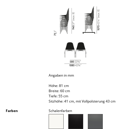
Akkuleuchten
... alle Leuchten
Betten
Doppelbetten
Einzelbetten
Stapelbetten
Angaben in mm
Kinderbetten
Höhe: 81 cm
Nachttische & Bettzubehör
Breite: 60 cm
Tiefe: 55 cm
... alle Betten
Sitzhöhe: 41 cm, mit Vollpolsterung 43 cm
Farben
Schalenfarben
Accessoires
Uhren