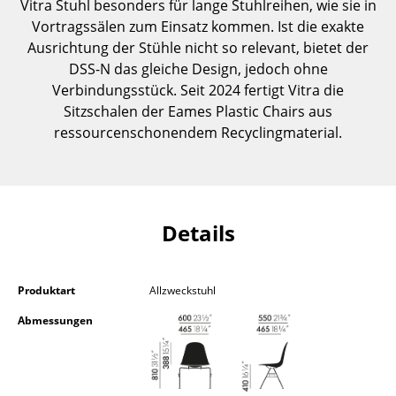
Vitra Stuhl besonders für lange Stuhlreihen, wie sie in
Kleinaufbewahrung
Vortragssälen zum Einsatz kommen. Ist die exakte
Ausrichtung der Stühle nicht so relevant, bietet der
Einzelteile
DSS-N das gleiche Design, jedoch ohne
... alle Aufbewahrungsmöbel
Verbindungsstück. Seit 2024 fertigt Vitra die
Sitzschalen der Eames Plastic Chairs aus
Licht
ressourcenschonendem Recyclingmaterial.
Hängeleuchten & Deckenleuchten
Tischleuchten
Details
Schreibtischleuchten
Stehleuchten & Leseleuchten
Produktart
Allzweckstuhl
Bodenleuchten
Abmessungen
Wandleuchten
Outdoor-Leuchten