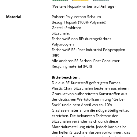
(Weitere Hopsak-Farben auf Anfrage)
Räume
Material
Polster: Polyurethan-Schaum
Zuhause
Bezug: Hopsak (100% Polyamid)
Gestell: Stahlrohr
Sitzschale:
Wohnzimmer
Farbe weiß non-RE: durchgefärbtes
Polypropylen
Esszimmer
Farbe weiß RE: Post-Industrial-Polypropylen
(RIP)
Schlafzimmer
Alle anderen RE Farben: Post-Consumer-
Recyclingmaterial (PCR)
Kinderzimmer
Bitte beachten:
Die aus RE-Kunststoff gefertigten Eames
Arbeitszimmer
Plastic Chair Sitzschalen bestehen aus einem
Granulat von aufbereiteten Kunststoffen aus
Diele
der deutschen Wertstoffsammlung "Gelber
Sack" und einem Anteil von ca. 10%
Badezimmer
Glasfasermaterial um die nötige Steifigkeit zu
erreichen. Die bekannten Farbtöne der
Stauraum
Sitzschalen verändern sich durch diese
Materialumstellung nicht. Jedoch kann es bei
Balkon & Garten
den hellen Sitzschalenfarben vorkommen, das