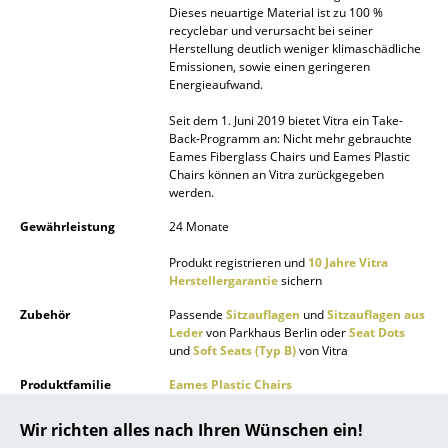
Dieses neuartige Material ist zu 100 %
... alle Hersteller A-Z
recyclebar und verursacht bei seiner
Herstellung deutlich weniger klimaschädliche
Emissionen, sowie einen geringeren
Designer
Energieaufwand.
Alvar Aalto
Seit dem 1. Juni 2019 bietet Vitra ein Take-
Back-Programm an: Nicht mehr gebrauchte
Eames Fiberglass Chairs und Eames Plastic
Arne Jacobsen
Chairs können an Vitra zurückgegeben
werden.
Charles & Ray Eames
Gewährleistung
24 Monate
Eero Saarinen
Produkt registrieren und
10 Jahre Vitra
Egon Eiermann
Herstellergarantie
sichern
Zubehör
Passende
Sitzauflagen
und
Sitzauflagen aus
Eileen Gray
Leder
von Parkhaus Berlin oder
Seat Dots
und
Soft Seats (Typ B)
von Vitra
Jean Prouvé
Produktfamilie
Eames Plastic Chairs
Le Corbusier
Wir richten alles nach Ihren Wünschen ein!
Ludwig Mies van der Rohe