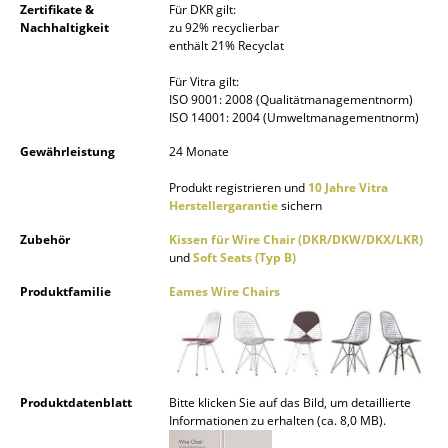
Zertifikate &
Für DKR gilt:
Nachhaltigkeit
zu 92% recyclierbar
Büro
enthält 21% Recyclat
Arbeitsplatz
Für Vitra gilt:
ISO 9001: 2008 (Qualitätmanagementnorm)
Management Büro
ISO 14001: 2004 (Umweltmanagementnorm)
Konferenzraum
Gewährleistung
24 Monate
Produkt registrieren und
10 Jahre Vitra
Empfang
Herstellergarantie
sichern
Cafeteria
Zubehör
Kissen für Wire Chair (DKR/DKW/DKX/LKR)
und
Soft Seats (Typ B)
Branchenlösungen
Produktfamilie
Eames Wire Chairs
Sicheres Arbeiten
Hersteller & Designer
Produktdatenblatt
Bitte klicken Sie auf das Bild, um detaillierte
Hersteller
Informationen zu erhalten (ca. 8,0 MB).