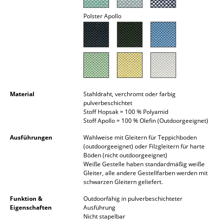
Spiegel
Polster Apollo
Figuren & Miniaturen
Vasen
Tabletts
Büroutensilien
Material
Stahldraht, verchromt oder farbig
pulverbeschichtet
Aufbewahrungsboxen
Stoff Hopsak = 100 % Polyamid
Stoff Apollo = 100 % Olefin (Outdoorgeeignet)
Decken
Ausführungen
Wahlweise mit Gleitern für Teppichboden
(outdoorgeeignet) oder Filzgleitern für harte
Kissen
Böden (nicht outdoorgeeignet)
Weiße Gestelle haben standardmäßig weiße
Teppiche
Gleiter, alle andere Gestellfarben werden mit
schwarzen Gleitern geliefert.
Vorhänge
Funktion &
Outdoorfähig in pulverbeschichteter
Eigenschaften
Ausführung
... alle Accessoires
Nicht stapelbar