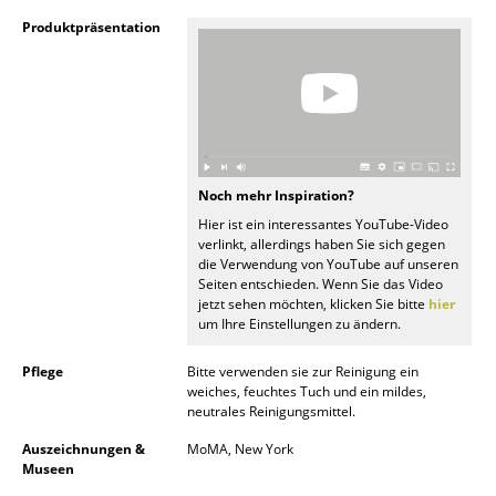
Produktpräsentation
Räume
Zuhause
Wohnzimmer
Esszimmer
Noch mehr Inspiration?
Schlafzimmer
Hier ist ein interessantes YouTube-Video
verlinkt, allerdings haben Sie sich gegen
Kinderzimmer
die Verwendung von YouTube auf unseren
Seiten entschieden. Wenn Sie das Video
Arbeitszimmer
jetzt sehen möchten, klicken Sie bitte
hier
um Ihre Einstellungen zu ändern.
Diele
Pflege
Bitte verwenden sie zur Reinigung ein
Badezimmer
weiches, feuchtes Tuch und ein mildes,
neutrales Reinigungsmittel.
Stauraum
Auszeichnungen &
MoMA, New York
Museen
Balkon & Garten