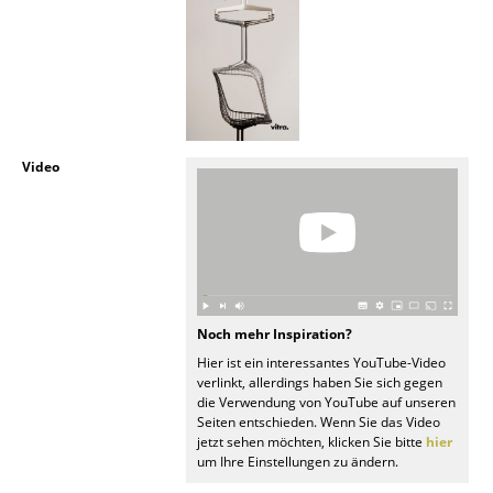
Artemide
Cassina
Fritz Hansen
HAY
Video
Knoll International
Louis Poulsen
Muuto
Nils Holger Moormann
Noch mehr Inspiration?
Richard Lampert
Hier ist ein interessantes YouTube-Video
verlinkt, allerdings haben Sie sich gegen
Thonet
die Verwendung von YouTube auf unseren
Seiten entschieden. Wenn Sie das Video
USM Haller
jetzt sehen möchten, klicken Sie bitte
hier
um Ihre Einstellungen zu ändern.
Vitra