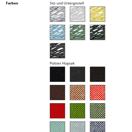
Farben
Sitz und Untergestell
Akkuleuchten
... alle Leuchten
Betten
Doppelbetten
Einzelbetten
Polster Hopsak
Stapelbetten
Kinderbetten
Nachttische & Bettzubehör
... alle Betten
Accessoires
Uhren