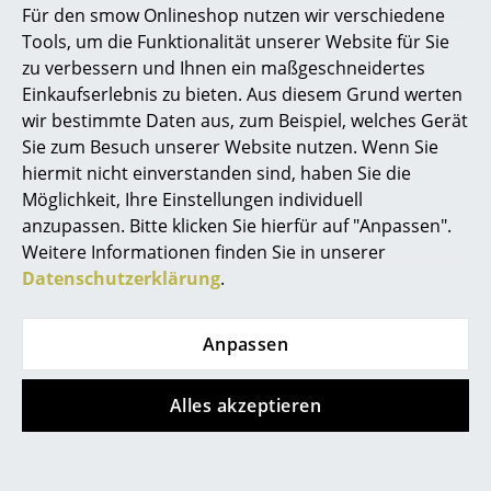
Für den smow Onlineshop nutzen wir verschiedene
(Bikini), Apollo forest
/ schwarz
Marcel Breuer
Tools, um die Funktionalität unserer Website für Sie
/ schwarz
730,00 €
zu verbessern und Ihnen ein maßgeschneidertes
620,00 €
730,00 €
Philippe Starck
Einkaufserlebnis zu bieten. Aus diesem Grund werten
620,00 €
1 x sofort lieferbar,
wir bestimmte Daten aus, zum Beispiel, welches Gerät
Verner Panton
Lieferzeit 1-2 Werktage
1 x sofort lieferbar,
Sie zum Besuch unserer Website nutzen. Wenn Sie
(Lieferland Deutschland)
Lieferzeit 1-2 Werktage
... alle Designer A-Z
hiermit nicht einverstanden sind, haben Sie die
(Lieferland Deutschland)
Möglichkeit, Ihre Einstellungen individuell
anzupassen. Bitte klicken Sie hierfür auf "Anpassen".
Themen
Weitere Informationen finden Sie in unserer
Neu bei smow
Mehr anzeigen
Datenschutzerklärung
.
Inspiration
Anpassen
Special Editions
Beliebte Varianten
Designklassiker
Alles akzeptieren
Frauen im Design