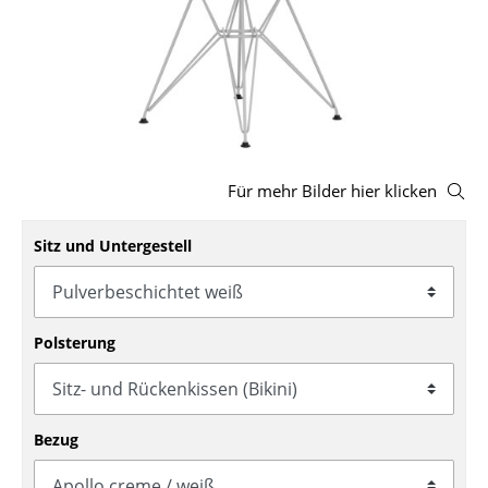
Hocker
Bänke & Liegen
Sitzsäcke
Gartenstühle
Für mehr Bilder hier klicken
Kinderstühle
Sitz und Untergestell
Schaukelstühle
Bürodrehstühle
Konferenzstühle
Polsterung
Bürosessel
Einzelteile
Bezug
... alle Sitzmöbel