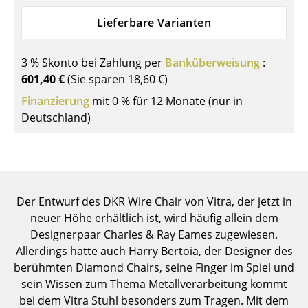
Einzelteile
Lieferbare Varianten
... alle Tische
3 % Skonto bei Zahlung per
Banküberweisung
:
Aufbewahren
601,40 €
(Sie sparen
18,60 €
)
Finanzierung
Regale & Schränke
mit 0 % für 12 Monate (nur in
Deutschland)
Bücherregale
Wandregale
Sideboards & Kommoden
Der Entwurf des DKR Wire Chair von Vitra, der jetzt in
TV Möbel
neuer Höhe erhältlich ist, wird häufig allein dem
Designerpaar Charles & Ray Eames zugewiesen.
Beistell- & Rollcontainer
Allerdings hatte auch Harry Bertoia, der Designer des
Barmöbel
berühmten Diamond Chairs, seine Finger im Spiel und
sein Wissen zum Thema Metallverarbeitung kommt
Garderoben
bei dem Vitra Stuhl besonders zum Tragen. Mit dem