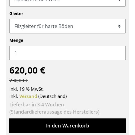
Tische
Gleiter
Esstische
Beistelltische
Menge
Couchtische
Schreibtische
620,00 €
Sekretäre & PC-Tische
730,00 €
Konferenztische
inkl. 19 % MwSt.
Stehtische & Stehpulte
inkl.
Versand
(Deutschland)
Lieferbar in 3-4 Wochen
Kindertische
(Standardlieferaussage des Herstellers)
Gartentische
In den Warenkorb
Servierwagen