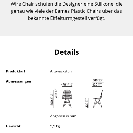
Wire Chair schufen die Designer eine Stilikone, die
Kleinaufbewahrung
genau wie viele der Eames Plastic Chairs über das
Einzelteile
bekannte Eiffelturmgestell verfügt.
... alle Aufbewahrungsmöbel
Licht
Details
Hängeleuchten & Deckenleuchten
Tischleuchten
Produktart
Allzweckstuhl
Schreibtischleuchten
Abmessungen
Stehleuchten & Leseleuchten
Bodenleuchten
Wandleuchten
Angaben in mm
Outdoor-Leuchten
Gewicht
5,5 kg