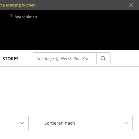
zt Beratung buchen
smow Schwarzwald
smow Nürnberg
smow Frankfurt
smow München
smow Düsseldorf
smow Freiburg
smow Kempten
smow Essen
smow Stuttgart
smow Konstanz
smow Hamburg
smow Mainz
smow Leipzig
smow Köln
smow Hannover
smow Solothurn
Rüttenscheider Straße 30-32
Innere Laufer Gasse 24
Hohenzollernstraße 70
Leo-Wohleb-Straße 6/8
Hanauer Landstraße 140
Kaufbeurer Straße 91
Vorderer Eckweg 37
Lorettostraße 28
Sophienstraße 17
Waidmarkt 11
Holzstraße 32
Zollernstraße 29
Domstraße 18
Burgplatz 2
Schmiedestraße 8
Kronengasse 15
0341 124 83 30
06131 617 629
0221 933 80 6
040 767 962 0
0211 735 640
0711 620 09
07531 1370
07721 992 
0831 540 
0911 237 
089 6666 
0761 217 
069 850
0201 4
Warenkorb
Einen Suchbegriff eingeben
STORES
Betten
Accessoires
Doppelbetten
Uhren
Einzelbetten
Spiegel
Stapelbetten
Figuren & Miniaturen
Kinderbetten
Vasen
Nachttische &
Tabletts
Sortieren nach
Bettzubehör
Büroutensilien
... alle Betten
Aufbewahrungsboxen