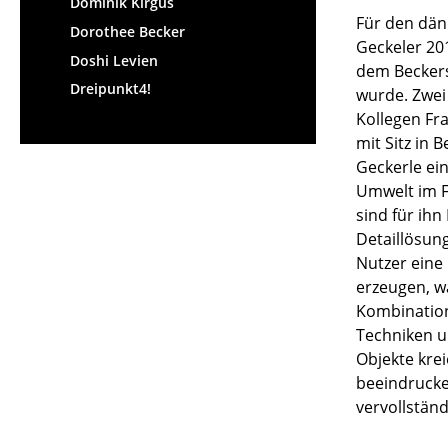
Dominik Kirgus
Für den dän
Dorothee Becker
Geckeler 201
Doshi Levien
dem Beckers
Dreipunkt4!
wurde. Zwei
Kollegen Fr
mit Sitz in 
Geckerle ei
Umwelt im Fo
sind für ihn
Detaillösung
Nutzer eine 
erzeugen, w
Kombination
Techniken u
Objekte kre
beeindrucke
vervollständ