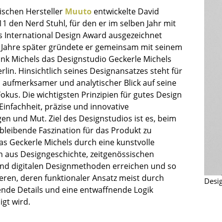
Kinderzimmer
ischen Hersteller
Muuto
entwickelte David
Arbeitszimmer
1 den Nerd Stuhl, für den er im selben Jahr mit
Diele
 International Design Award ausgezeichnet
 Jahre später gründete er gemeinsam mit seinem
Badezimmer
ank Michels das Designstudio Geckerle Michels
Stauraum
Berlin. Hinsichtlich seines Designansatzes steht für
Balkon & Garten
n aufmerksamer und analytischer Blick auf seine
kus. Die wichtigsten Prinzipien für gutes Design
Hersteller
Designer
 Einfachheit, präzise und innovative
Artemide
Alvar Aalto
en und Mut. Ziel des Designstudios ist es, beim
bleibende Faszination für das Produkt zu
Cassina
Arne Jacobsen
as Geckerle Michels durch eine kunstvolle
Fritz Hansen
Charles & Ray Eames
 aus Designgeschichte, zeitgenössischen
HAY
Eero Saarinen
nd digitalen Designmethoden erreichen und so
Knoll International
Egon Eiermann
ieren, deren funktionaler Ansatz meist durch
Desi
Louis Poulsen
Eileen Gray
nde Details und eine entwaffnende Logik
Muuto
Jean Prouvé
igt wird.
Nils Holger Moormann
Le Corbusier