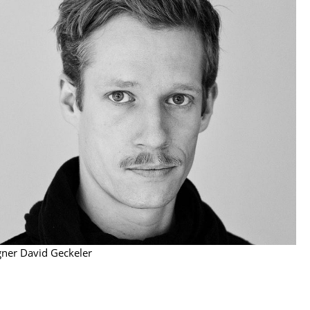
Empfang
Cafeteria
Branchenlösungen
Sicheres Arbeiten
Das Original
gner David Geckeler