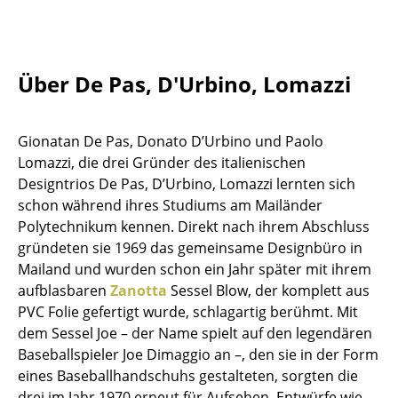
Tische
Esstische
Über De Pas, D'Urbino, Lomazzi
Beistelltische
Couchtische
Gionatan De Pas, Donato D’Urbino und Paolo
Lomazzi, die drei Gründer des italienischen
Schreibtische
Designtrios De Pas, D’Urbino, Lomazzi lernten sich
Sekretäre & PC-Tische
schon während ihres Studiums am Mailänder
Polytechnikum kennen. Direkt nach ihrem Abschluss
Konferenztische
gründeten sie 1969 das gemeinsame Designbüro in
Mailand und wurden schon ein Jahr später mit ihrem
Stehtische & Stehpulte
aufblasbaren
Zanotta
Sessel Blow, der komplett aus
Kindertische
PVC Folie gefertigt wurde, schlagartig berühmt. Mit
dem Sessel Joe – der Name spielt auf den legendären
Gartentische
Baseballspieler Joe Dimaggio an –, den sie in der Form
eines Baseballhandschuhs gestalteten, sorgten die
Servierwagen
drei im Jahr 1970 erneut für Aufsehen. Entwürfe wie