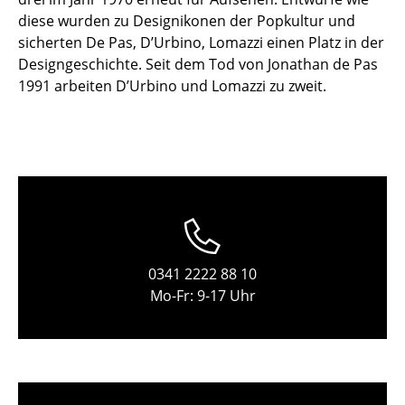
Einzelteile
diese wurden zu Designikonen der Popkultur und
sicherten De Pas, D’Urbino, Lomazzi einen Platz in der
... alle Tische
Designgeschichte. Seit dem Tod von Jonathan de Pas
1991 arbeiten D’Urbino und Lomazzi zu zweit.
Aufbewahren
Regale & Schränke
Bücherregale
Wandregale
Sideboards & Kommoden
0341 2222 88 10
TV Möbel
Mo-Fr: 9-17 Uhr
Beistell- & Rollcontainer
Barmöbel
Garderoben