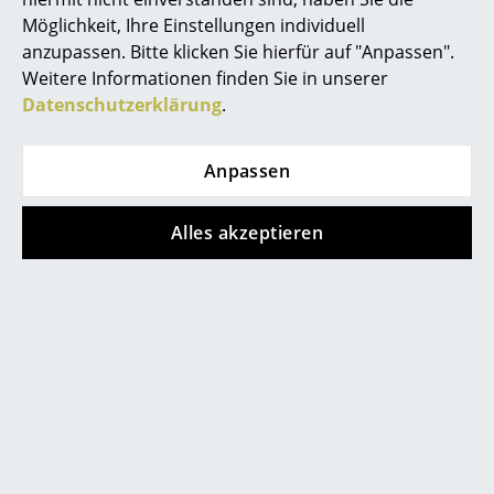
Akkuleuchten
Möglichkeit, Ihre Einstellungen individuell
anzupassen. Bitte klicken Sie hierfür auf "Anpassen".
... alle Leuchten
Weitere Informationen finden Sie in unserer
Datenschutzerklärung
.
Betten
Hilfe & Service
Doppelbetten
Anpassen
Kontakt
Bezahlung
Einzelbetten
Versand
Alles akzeptieren
Stapelbetten
FAQ
Rückgabe & Umtausch
Kinderbetten
Unsere Vorteile auf einen Blick
Nachttische & Bettzubehör
USM Anfertigung nach Maß
... alle Betten
Wir bieten Ihnen
Kostenlosen Versand nach Deutschland
Accessoires
Schnelle Lieferung
Uhren
30 Tage Rückgaberecht