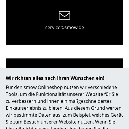
Kleinaufbewahrung
Einzelteile
service@smow.de
... alle Aufbewahrungsmöbel
Licht
Hängeleuchten & Deckenleuchten
Tischleuchten
Schreibtischleuchten
Wir richten alles nach Ihren Wünschen ein!
Für den smow Onlineshop nutzen wir verschiedene
Stehleuchten & Leseleuchten
Store vor Ort kontaktieren
Tools, um die Funktionalität unserer Website für Sie
Bodenleuchten
zu verbessern und Ihnen ein maßgeschneidertes
Einkaufserlebnis zu bieten. Aus diesem Grund werten
Wandleuchten
wir bestimmte Daten aus, zum Beispiel, welches Gerät
Sie zum Besuch unserer Website nutzen. Wenn Sie
Outdoor-Leuchten
hiermit nicht einverstanden sind, haben Sie die