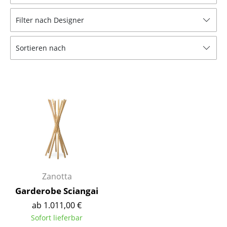
Hocker
Filter nach Designer
Bänke & Liegen
Sortieren nach
Sitzsäcke
Gartenstühle
Kinderstühle
Schaukelstühle
Bürodrehstühle
Konferenzstühle
Bürosessel
Zanotta
Garderobe Sciangai
Einzelteile
ab 1.011,00 €
... alle Sitzmöbel
Sofort lieferbar