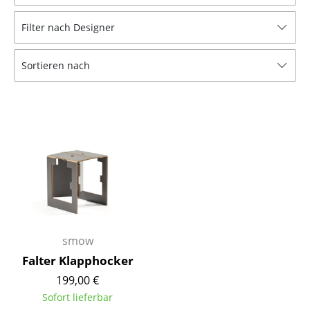
Hocker
Filter nach Designer
Bänke & Liegen
Sortieren nach
Sitzsäcke
Gartenstühle
Kinderstühle
Schaukelstühle
Bürodrehstühle
Konferenzstühle
Bürosessel
smow
Falter Klapphocker
Einzelteile
199,00 €
... alle Sitzmöbel
Sofort lieferbar