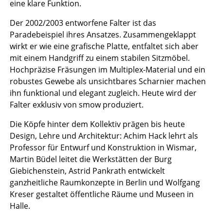
eine klare Funktion.
Kleinaufbewahrung
Der 2002/2003 entworfene Falter ist das
Einzelteile
Paradebeispiel ihres Ansatzes. Zusammengeklappt
wirkt er wie eine grafische Platte, entfaltet sich aber
... alle Aufbewahrungsmöbel
mit einem Handgriff zu einem stabilen Sitzmöbel.
Hochpräzise Fräsungen im Multiplex-Material und ein
Licht
robustes Gewebe als unsichtbares Scharnier machen
Hängeleuchten & Deckenleuchten
ihn funktional und elegant zugleich. Heute wird der
Falter exklusiv von smow produziert.
Tischleuchten
Die Köpfe hinter dem Kollektiv prägen bis heute
Schreibtischleuchten
Design, Lehre und Architektur: Achim Hack lehrt als
Professor für Entwurf und Konstruktion in Wismar,
Stehleuchten & Leseleuchten
Martin Büdel leitet die Werkstätten der Burg
Bodenleuchten
Giebichenstein, Astrid Pankrath entwickelt
ganzheitliche Raumkonzepte in Berlin und Wolfgang
Wandleuchten
Kreser gestaltet öffentliche Räume und Museen in
Halle.
Outdoor-Leuchten