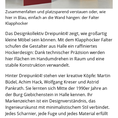
Einzelteile
Zusammenfalten und platzsparend verstauen oder, wie
... alle Tische
hier in Blau, einfach an die Wand hängen: der Falter
Klapphocker
Aufbewahren
Das Designkollektiv Dreipunkt4! zeigt, wie großartig
Regale & Schränke
kleine Möbel sein können. Mit dem Klapphocker Falter
schufen die Gestalter aus Halle ein raffiniertes
Bücherregale
Hockerdesign: Dank technischer Präzision werden
hier Flächen im Handumdrehen in Raum und eine
Wandregale
stabile Konstruktion verwandelt.
Sideboards & Kommoden
Hinter Dreipunkt4! stehen vier kreative Köpfe: Martin
TV Möbel
Büdel, Achim Hack, Wolfgang Kreser und Astrid
Pankrath. Sie lernten sich Mitte der 1990er Jahre an
Beistell- & Rollcontainer
der Burg Giebichenstein in Halle kennen. Ihr
Markenzeichen ist ein Designverständnis, das
Barmöbel
Ingenieurskunst mit minimalistischem Stil verbindet.
Garderoben
Jedes Scharnier, jede Fuge und jedes Material erfüllt