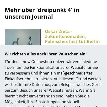
Akkuleuchten
Mehr über 'dreipunkt 4' in
... alle Leuchten
unserem Journal
Betten
Oskar Zieta -
Doppelbetten
Zukunftsnomaden,
Polnisches Institut Berlin
Einzelbetten
...Faltmöbel, so wie der
Wir richten alles nach Ihren Wünschen ein!
Stapelbetten
Klapphocker Falter von
Für den smow Onlineshop nutzen wir verschiedene
dreipunkt 4, kann man
Kinderbetten
Tools, um die Funktionalität unserer Website für Sie
unauffällig verstauen, wenn sie
zu verbessern und Ihnen ein maßgeschneidertes
Nachttische & Bettzubehör
nicht gebraucht werden und
Einkaufserlebnis zu bieten. Aus diesem Grund werten
sehr effektiv ausklappen, wenn
... alle Betten
wir bestimmte Daten aus, zum Beispiel, welches Gerät
es der Fall ist...
Sie zum Besuch unserer Website nutzen. Wenn Sie
Accessoires
hiermit nicht einverstanden sind, haben Sie die
Möglichkeit, Ihre Einstellungen individuell
Uhren