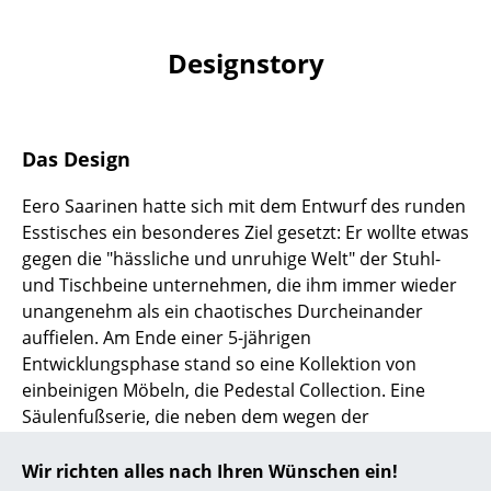
... alle Hersteller A-Z
Designstory
Designer
Alvar Aalto
Das Design
Arne Jacobsen
Eero Saarinen hatte sich mit dem Entwurf des runden
Charles & Ray Eames
Esstisches ein besonderes Ziel gesetzt: Er wollte etwas
gegen die "hässliche und unruhige Welt" der Stuhl-
Eero Saarinen
und Tischbeine unternehmen, die ihm immer wieder
Egon Eiermann
unangenehm als ein chaotisches Durcheinander
auffielen. Am Ende einer 5-jährigen
Eileen Gray
Entwicklungsphase stand so eine Kollektion von
einbeinigen Möbeln, die Pedestal Collection. Eine
Jean Prouvé
Säulenfußserie, die neben dem wegen der
Le Corbusier
tulpenförmigen Optik auch als Tulpen/Tulip Tisch
bezeichneten Saarinen Esstisch rund und dem nicht
Wir richten alles nach Ihren Wünschen ein!
Ludwig Mies van der Rohe