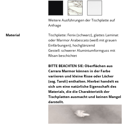
Akkuleuchten
... alle Leuchten
Weitere Ausführungen der Tischplatte auf
Anfrage
Betten
Material
Tischplatte: Fenix (schwarz), glattes Laminat
oder Marmor Arabescato (weiß mit grauen
Doppelbetten
Einfärbungen), hochglänzend
Gestell: schwerer Aluminiumformguss mit
Einzelbetten
Rilsan beschichtet
Stapelbetten
BITTE BEACHTEN SIE: Oberflächen aus
Carrara Marmor können in der Farbe
Kinderbetten
variieren und kleine Risse oder Löcher
(sog. Taroli) enthalten. Hierbei handelt es
sich um eine natürliche Eigenschaft des
Nachttische & Bettzubehör
Materials, die die Charakteristik der
Tischplatten ausmacht und keinen Mangel
... alle Betten
darstellt.
Accessoires
Uhren