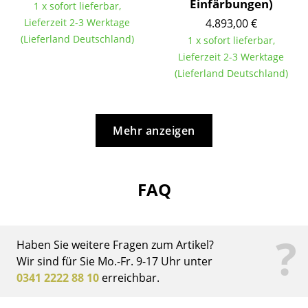
Einfärbungen)
1 x sofort lieferbar,
Lieferzeit 2-3 Werktage
4.893,00 €
Büro
(Lieferland Deutschland)
1 x sofort lieferbar,
Arbeitsplatz
Lieferzeit 2-3 Werktage
(Lieferland Deutschland)
Management Büro
Konferenzraum
Mehr anzeigen
Empfang
Cafeteria
FAQ
Branchenlösungen
Sicheres Arbeiten
?
Haben Sie weitere Fragen zum Artikel?
Hersteller & Designer
Wir sind für Sie Mo.-Fr. 9-17 Uhr unter
0341 2222 88 10
erreichbar.
Hersteller