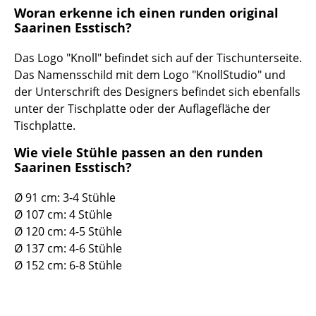
Artemide
Woran erkenne ich einen runden original
Saarinen Esstisch?
Cassina
Fritz Hansen
Das Logo "Knoll" befindet sich auf der Tischunterseite.
Das Namensschild mit dem Logo "KnollStudio" und
HAY
der Unterschrift des Designers befindet sich ebenfalls
unter der Tischplatte oder der Auflagefläche der
Knoll International
Tischplatte.
Louis Poulsen
Wie viele Stühle passen an den runden
Saarinen Esstisch?
Muuto
Ø 91 cm: 3-4 Stühle
Nils Holger Moormann
Ø 107 cm: 4 Stühle
Richard Lampert
Ø 120 cm: 4-5 Stühle
Ø 137 cm: 4-6 Stühle
Thonet
Ø 152 cm: 6-8 Stühle
USM Haller
Vitra