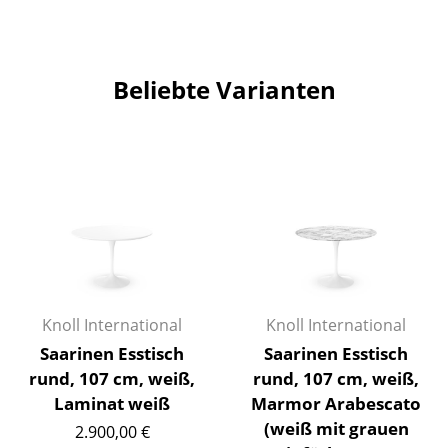
Räume
Zuhause
Beliebte Varianten
Wohnzimmer
Esszimmer
Schlafzimmer
Kinderzimmer
Arbeitszimmer
Diele
Knoll International
Knoll International
Saarinen Esstisch
Saarinen Esstisch
Badezimmer
rund, 107 cm, weiß,
rund, 107 cm, weiß,
Stauraum
Laminat weiß
Marmor Arabescato
(weiß mit grauen
2.900,00 €
Balkon & Garten