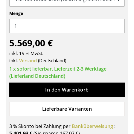
Tische
Menge
Esstische
Beistelltische
5.569,00 €
Couchtische
inkl. 19 % MwSt.
Schreibtische
inkl.
Versand
(Deutschland)
Sekretäre & PC-Tische
1 x sofort lieferbar, Lieferzeit 2-3 Werktage
(Lieferland Deutschland)
Konferenztische
In den Warenkorb
Stehtische & Stehpulte
Kindertische
Lieferbare Varianten
Gartentische
3 % Skonto bei Zahlung per
Banküberweisung
:
Servierwagen
5.401,93 €
(Sie sparen
167,07 €
)