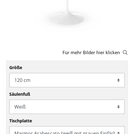
Hocker
Bänke & Liegen
Sitzsäcke
Gartenstühle
Für mehr Bilder hier klicken
Kinderstühle
Größe
Schaukelstühle
Bürodrehstühle
Konferenzstühle
Säulenfuß
Bürosessel
Einzelteile
Tischplatte
... alle Sitzmöbel