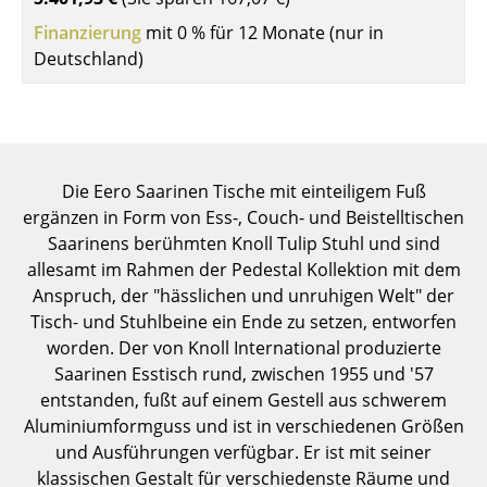
Einzelteile
Finanzierung
mit 0 % für 12 Monate (nur in
Deutschland)
... alle Tische
Aufbewahren
Regale & Schränke
Die Eero Saarinen Tische mit einteiligem Fuß
Bücherregale
ergänzen in Form von Ess-, Couch- und Beistelltischen
Saarinens berühmten Knoll Tulip Stuhl und sind
Wandregale
allesamt im Rahmen der Pedestal Kollektion mit dem
Sideboards & Kommoden
Anspruch, der "hässlichen und unruhigen Welt" der
Tisch- und Stuhlbeine ein Ende zu setzen, entworfen
TV Möbel
worden. Der von Knoll International produzierte
Saarinen Esstisch rund, zwischen 1955 und '57
Beistell- & Rollcontainer
entstanden, fußt auf einem Gestell aus schwerem
Barmöbel
Aluminiumformguss und ist in verschiedenen Größen
und Ausführungen verfügbar. Er ist mit seiner
Garderoben
klassischen Gestalt für verschiedenste Räume und