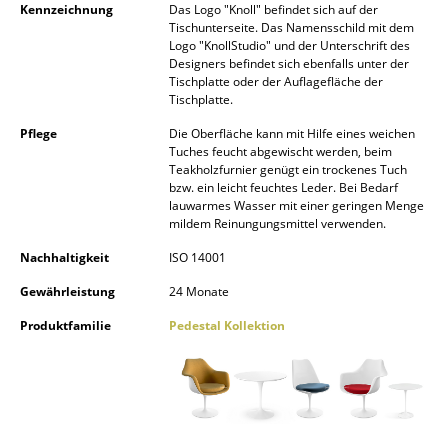
Kennzeichnung
Das Logo "Knoll" befindet sich auf der
Spiegel
Tischunterseite. Das Namensschild mit dem
Logo "KnollStudio" und der Unterschrift des
Designers befindet sich ebenfalls unter der
Figuren & Miniaturen
Tischplatte oder der Auflagefläche der
Tischplatte.
Vasen
Pflege
Die Oberfläche kann mit Hilfe eines weichen
Tabletts
Tuches feucht abgewischt werden, beim
Teakholzfurnier genügt ein trockenes Tuch
Büroutensilien
bzw. ein leicht feuchtes Leder. Bei Bedarf
lauwarmes Wasser mit einer geringen Menge
mildem Reinungungsmittel verwenden.
Aufbewahrungsboxen
Nachhaltigkeit
ISO 14001
Decken
Gewährleistung
24 Monate
Kissen
Produktfamilie
Pedestal Kollektion
Teppiche
Vorhänge
... alle Accessoires