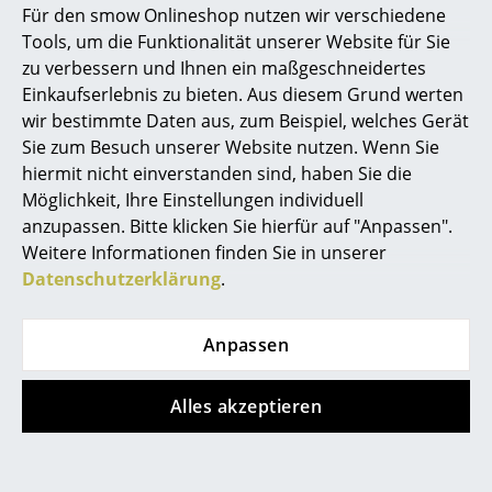
minder populären
Saarinen Tulip Stuhl
auch einen
Für den smow Onlineshop nutzen wir verschiedene
ovalen Esstisch sowie Couch- und Beistelltische
Marcel Breuer
Tools, um die Funktionalität unserer Website für Sie
beinhaltet. Das Revolutionäre am Saarinen Tulip Tisch
zu verbessern und Ihnen ein maßgeschneidertes
Philippe Starck
und den anderen Exemplaren der Kollektion war und
Einkaufserlebnis zu bieten. Aus diesem Grund werten
ist der Säulenfuß, der für eine angenehm ruhige Optik
wir bestimmte Daten aus, zum Beispiel, welches Gerät
Verner Panton
unterm Tisch sorgt. In Verbindung mit den insgesamt
Sie zum Besuch unserer Website nutzen. Wenn Sie
sehr weichen, fließenden Formen und der glatten
... alle Designer A-Z
hiermit nicht einverstanden sind, haben Sie die
Oberfläche gibt der Saarinen Tisch eine schlichte wie
Möglichkeit, Ihre Einstellungen individuell
elegante Esszimmermöblierung ab. Eero Saarinen
anzupassen. Bitte klicken Sie hierfür auf "Anpassen".
Themen
entwickelte den Tulip Table 1959 für den
Weitere Informationen finden Sie in unserer
amerikanischen Hersteller Knoll International, der
Neu bei smow
Datenschutzerklärung
.
den Tisch bis heute in verschiedenen Ausführungen
Inspiration
im Programm hat.
Anpassen
Special Editions
Designklassiker
Alles akzeptieren
Frauen im Design