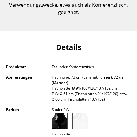
Verwendungszwecke, etwa auch als Konferenztisch,
Kleinaufbewahrung
geeignet.
Einzelteile
... alle Aufbewahrungsmöbel
Licht
Details
Hängeleuchten & Deckenleuchten
Produktart
Ess- oder Konferenztisch
Tischleuchten
Abmessungen
Tischhöhe: 73 cm (Laminat/Furnier), 72 cm
Schreibtischleuchten
(Marmor)
Tischplatte: Ø 91/107/120/137/152 cm
Stehleuchten & Leseleuchten
Fuß: Ø 51 cm (Tischplatten 91/107/120) bzw.
Ø 66 cm (Tischplatten 137/152)
Bodenleuchten
Farben
Säulenfuß
Wandleuchten
Outdoor-Leuchten
Tischplatte