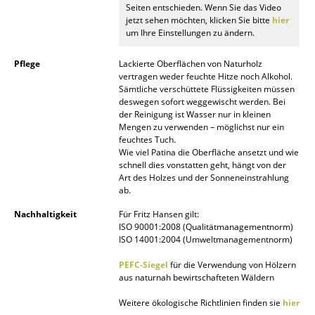
Artemide
Seiten entschieden. Wenn Sie das Video
jetzt sehen möchten, klicken Sie bitte
hier
Cassina
um Ihre Einstellungen zu ändern.
Fritz Hansen
Pflege
Lackierte Oberflächen von Naturholz
vertragen weder feuchte Hitze noch Alkohol.
HAY
Sämtliche verschüttete Flüssigkeiten müssen
deswegen sofort weggewischt werden. Bei
Knoll International
der Reinigung ist Wasser nur in kleinen
Mengen zu verwenden – möglichst nur ein
feuchtes Tuch.
Louis Poulsen
Wie viel Patina die Oberfläche ansetzt und wie
schnell dies vonstatten geht, hängt von der
Muuto
Art des Holzes und der Sonneneinstrahlung
ab.
Nils Holger Moormann
Nachhaltigkeit
Für Fritz Hansen gilt:
Richard Lampert
ISO 90001:2008 (Qualitätmanagementnorm)
ISO 14001:2004 (Umweltmanagementnorm)
Thonet
PEFC-Siegel
für die Verwendung von Hölzern
aus naturnah bewirtschafteten Wäldern
USM Haller
Weitere ökologische Richtlinien finden sie
hier
Vitra