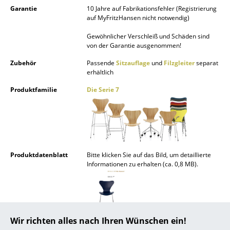
Garantie
10 Jahre auf Fabrikationsfehler (Registrierung
... alle Hersteller A-Z
auf MyFritzHansen nicht notwendig)
Gewöhnlicher Verschleiß und Schäden sind
Designer
von der Garantie ausgenommen!
Alvar Aalto
Zubehör
Passende
Sitzauflage
und
Filzgleiter
separat
erhältlich
Arne Jacobsen
Produktfamilie
Die Serie 7
Charles & Ray Eames
Eero Saarinen
Egon Eiermann
Produktdatenblatt
Bitte klicken Sie auf das Bild, um detaillierte
Eileen Gray
Informationen zu erhalten (ca. 0,8 MB).
Jean Prouvé
Le Corbusier
Wir richten alles nach Ihren Wünschen ein!
Ludwig Mies van der Rohe