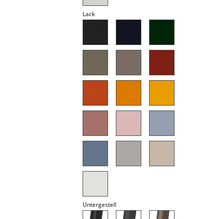
Spiegel
Lack
Figuren & Miniaturen
Vasen
Tabletts
Büroutensilien
Aufbewahrungsboxen
Decken
Kissen
Teppiche
Vorhänge
Untergestell
... alle Accessoires