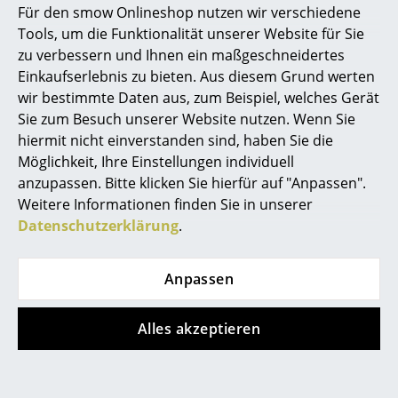
Für den smow Onlineshop nutzen wir verschiedene
Produktpräsentation
Marcel Breuer
Tools, um die Funktionalität unserer Website für Sie
zu verbessern und Ihnen ein maßgeschneidertes
Philippe Starck
Einkaufserlebnis zu bieten. Aus diesem Grund werten
wir bestimmte Daten aus, zum Beispiel, welches Gerät
Verner Panton
Sie zum Besuch unserer Website nutzen. Wenn Sie
... alle Designer A-Z
hiermit nicht einverstanden sind, haben Sie die
Noch mehr Inspiration?
Möglichkeit, Ihre Einstellungen individuell
Hier ist ein interessantes YouTube-Video
anzupassen. Bitte klicken Sie hierfür auf "Anpassen".
Themen
verlinkt, allerdings haben Sie sich gegen
Weitere Informationen finden Sie in unserer
die Verwendung von YouTube auf unseren
Neu bei smow
Seiten entschieden. Wenn Sie das Video
Datenschutzerklärung
.
jetzt sehen möchten, klicken Sie bitte
hier
um Ihre Einstellungen zu ändern.
Inspiration
Anpassen
Special Editions
Designklassiker
Alles akzeptieren
Frauen im Design
Beliebte Varianten