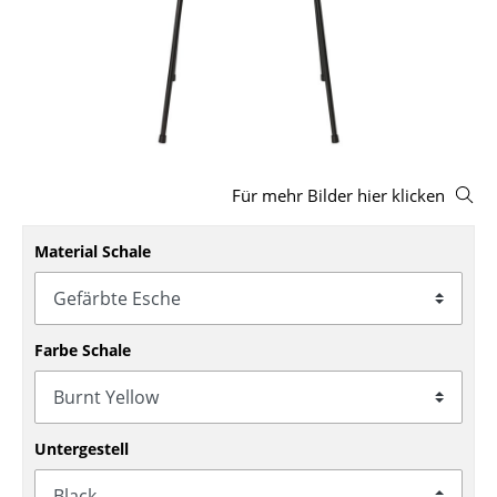
Hocker
Bänke & Liegen
Sitzsäcke
Gartenstühle
Für mehr Bilder hier klicken
Kinderstühle
Schaukelstühle
Material Schale
Bürodrehstühle
Konferenzstühle
Farbe Schale
Bürosessel
Einzelteile
Untergestell
... alle Sitzmöbel