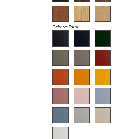
Akkuleuchten
... alle Leuchten
Gefärbte Esche
Betten
Doppelbetten
Einzelbetten
Stapelbetten
Kinderbetten
Nachttische & Bettzubehör
... alle Betten
Accessoires
Uhren