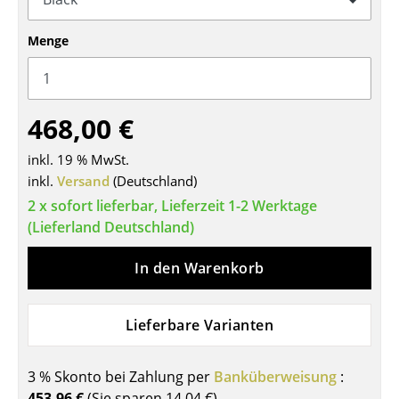
Tische
Menge
Esstische
Beistelltische
468,00 €
Couchtische
inkl. 19 % MwSt.
Schreibtische
inkl.
Versand
(Deutschland)
Sekretäre & PC-Tische
2 x sofort lieferbar, Lieferzeit 1-2 Werktage
(Lieferland Deutschland)
Konferenztische
In den Warenkorb
Stehtische & Stehpulte
Kindertische
Lieferbare Varianten
Gartentische
3 % Skonto bei Zahlung per
Banküberweisung
:
Servierwagen
453,96 €
(Sie sparen
14,04 €
)