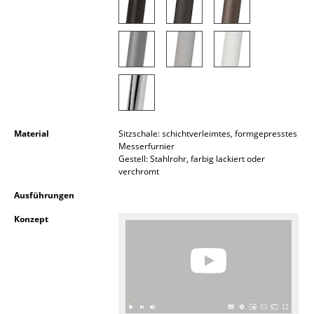
Räume
Zuhause
Wohnzimmer
Esszimmer
Material
Sitzschale: schichtverleimtes, formgepresstes
Schlafzimmer
Messerfurnier
Gestell: Stahlrohr, farbig lackiert oder
Kinderzimmer
verchromt
Arbeitszimmer
Ausführungen
Diele
Konzept
Badezimmer
Stauraum
Balkon & Garten