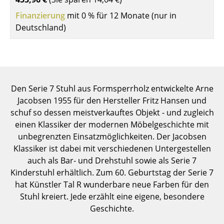
Einzelteile
Finanzierung
mit 0 % für 12 Monate (nur in
Deutschland)
... alle Tische
Aufbewahren
Regale & Schränke
Den Serie 7 Stuhl aus Formsperrholz entwickelte Arne
Bücherregale
Jacobsen 1955 für den Hersteller Fritz Hansen und
schuf so dessen meistverkauftes Objekt - und zugleich
Wandregale
einen Klassiker der modernen Möbelgeschichte mit
Sideboards & Kommoden
unbegrenzten Einsatzmöglichkeiten. Der Jacobsen
Klassiker ist dabei mit verschiedenen Untergestellen
TV Möbel
auch als Bar- und Drehstuhl sowie als Serie 7
Kinderstuhl erhältlich. Zum 60. Geburtstag der Serie 7
Beistell- & Rollcontainer
hat Künstler Tal R wunderbare neue Farben für den
Barmöbel
Stuhl kreiert. Jede erzählt eine eigene, besondere
Geschichte.
Garderoben