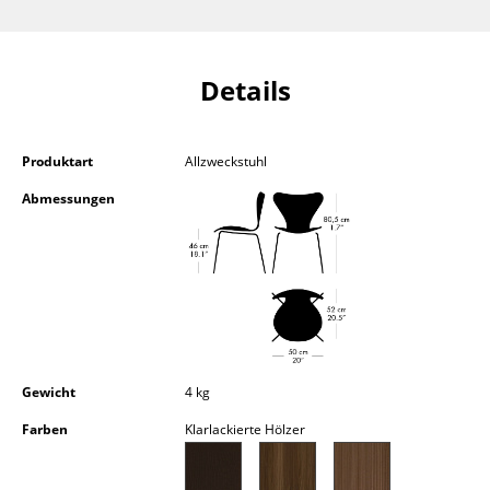
Kleinaufbewahrung
Einzelteile
Details
... alle Aufbewahrungsmöbel
Licht
Produktart
Allzweckstuhl
Abmessungen
Hängeleuchten & Deckenleuchten
Tischleuchten
Schreibtischleuchten
Stehleuchten & Leseleuchten
Bodenleuchten
Gewicht
4 kg
Wandleuchten
Farben
Klarlackierte Hölzer
Outdoor-Leuchten