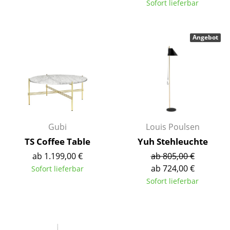
Sofort lieferbar
Tische
Esstische
Angebot
Beistelltische
Couchtische
Schreibtische
Sekretäre & PC-Tische
Gubi
Louis Poulsen
Konferenztische
TS Coffee Table
Yuh Stehleuchte
ab 1.199,00 €
ab 805,00 €
Stehtische & Stehpulte
ab 724,00 €
Sofort lieferbar
Kindertische
Sofort lieferbar
Gartentische
Servierwagen