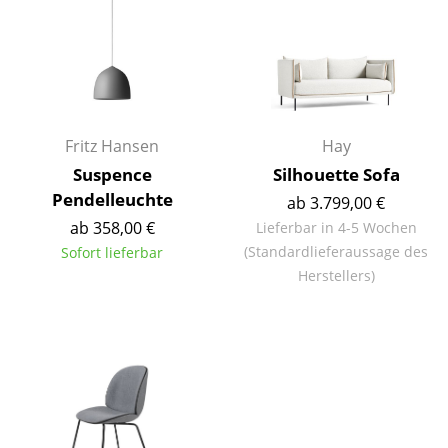
Einzelteile
... alle Tische
Aufbewahren
Fritz Hansen
Hay
Regale & Schränke
Suspence
Silhouette Sofa
Bücherregale
Pendelleuchte
ab 3.799,00 €
Wandregale
ab 358,00 €
Lieferbar in 4-5 Wochen
(Standardlieferaussage des
Sofort lieferbar
Sideboards & Kommoden
Herstellers)
TV Möbel
Beistell- & Rollcontainer
Barmöbel
Garderoben