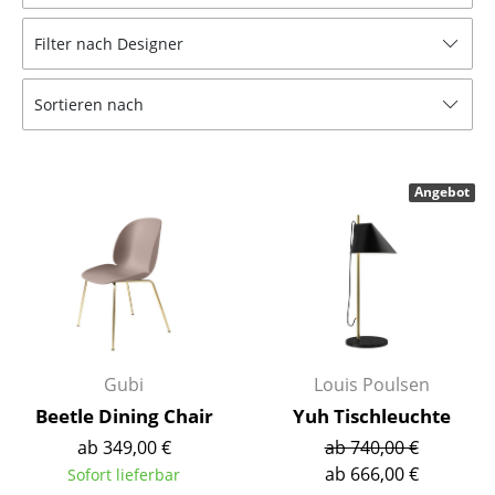
Hocker
Filter nach Designer
Bänke & Liegen
Sortieren nach
Sitzsäcke
Gartenstühle
Angebot
Kinderstühle
Schaukelstühle
Bürodrehstühle
Konferenzstühle
Bürosessel
Gubi
Louis Poulsen
Beetle Dining Chair
Yuh Tischleuchte
Einzelteile
ab 349,00 €
ab 740,00 €
... alle Sitzmöbel
ab 666,00 €
Sofort lieferbar