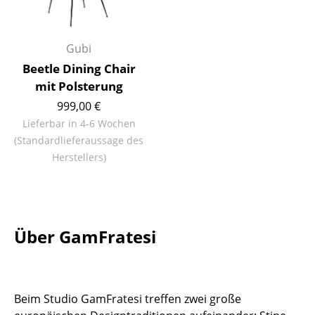
Kleinaufbewahrung
Einzelteile
Gubi
Beetle Dining Chair
... alle Aufbewahrungsmöbel
mit Polsterung
Licht
999,00 €
Lieferbar in 4-6 Wochen
Hängeleuchten & Deckenleuchten
(Standardlieferaussage des
Herstellers)
Tischleuchten
Schreibtischleuchten
Stehleuchten & Leseleuchten
Über GamFratesi
Bodenleuchten
Wandleuchten
Beim Studio GamFratesi treffen zwei große
Outdoor-Leuchten