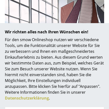
Spiegel
Figuren & Miniaturen
Vasen
Wir richten alles nach Ihren Wünschen ein!
Tabletts
Für den smow Onlineshop nutzen wir verschiedene
Tools, um die Funktionalität unserer Website für Sie
Büroutensilien
zu verbessern und Ihnen ein maßgeschneidertes
Aufbewahrungsboxen
Einkaufserlebnis zu bieten. Aus diesem Grund werten
wir bestimmte Daten aus, zum Beispiel, welches Gerät
Decken
Sie zum Besuch unserer Website nutzen. Wenn Sie
hiermit nicht einverstanden sind, haben Sie die
Kissen
Möglichkeit, Ihre Einstellungen individuell
Teppiche
anzupassen. Bitte klicken Sie hierfür auf "Anpassen".
Weitere Informationen finden Sie in unserer
Vorhänge
Datenschutzerklärung
.
... alle Accessoires