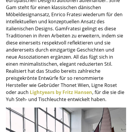
europäischen Designtraditionen aufeinander: Stine
Akkuleuchten
Gam steht für einen klassischen dänischen
Möbeldesignansatz, Enrico Fratesi wiederum für den
... alle Leuchten
intellektuellen und konzeptuellen Ansatz des
italienischen Designs. GamFratesi gelingt es diese
Betten
Traditionen in ihren Arbeiten zu erweitern, indem sie
diese einerseits respektvoll reflektieren und sie
Doppelbetten
andererseits durch einzigartige Geschichten und
Einzelbetten
neue Assoziationen ergänzen. All das fügt sich in
einen minimalistischen, elegant reduzierten Stil.
Stapelbetten
Realisiert hat das Studio bereits zahlreiche
preisgekrönte Entwürfe für so renommierte
Kinderbetten
Hersteller wie Gebrüder Thonet Wien, Ligne Roset
Nachttische & Bettzubehör
oder auch
Lightyears by Fritz Hansen
, für die sie die
Yuh Steh- und Tischleuchte entwickelt haben.
... alle Betten
Accessoires
Uhren