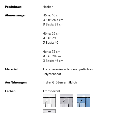
Kleinaufbewahrung
Produktart
Hocker
Einzelteile
Abmessungen
Höhe: 46 cm
Ø Sitz: 26,5 cm
... alle Aufbewahrungsmöbel
Ø Basis: 39 cm
Höhe: 65 cm
Licht
Ø Sitz: 29
Ø Basis: 46
Hängeleuchten & Deckenleuchten
Höhe: 75 cm
Ø Sitz: 29 cm
Tischleuchten
Ø Basis: 46 cm
Schreibtischleuchten
Material
Transparentes oder durchgefärbtes
Polycarbonat
Stehleuchten & Leseleuchten
Ausführungen
In drei Größen erhältlich
Bodenleuchten
Farben
Transparent
Wandleuchten
Outdoor-Leuchten