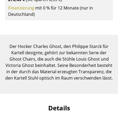
Einzelteile
Finanzierung
mit 0 % für 12 Monate (nur in
Deutschland)
... alle Tische
Aufbewahren
Regale & Schränke
Der Hocker Charles Ghost, den Philippe Starck für
Bücherregale
Kartell designte, gehört zur bekannten Serie der
Ghost Chairs, die auch die Stühle Louis Ghost und
Wandregale
Victoria Ghost beinhaltet. Seine Besonderheit besteht
Sideboards & Kommoden
in der durch das Material erzeugten Transparenz, die
den Kartell Stuhl optisch im Raum verschwinden lässt.
TV Möbel
Beistell- & Rollcontainer
Barmöbel
Details
Garderoben