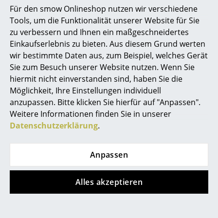
Lieferzeit 1-2 Werktage
Lieferzeit 1-2 Werktage
Für den smow Onlineshop nutzen wir verschiedene
Büro
(Lieferland Deutschland)
(Lieferland Deutschland)
Tools, um die Funktionalität unserer Website für Sie
zu verbessern und Ihnen ein maßgeschneidertes
Arbeitsplatz
Einkaufserlebnis zu bieten. Aus diesem Grund werten
wir bestimmte Daten aus, zum Beispiel, welches Gerät
Management Büro
Alle anzeigen
Sie zum Besuch unserer Website nutzen. Wenn Sie
Konferenzraum
hiermit nicht einverstanden sind, haben Sie die
Möglichkeit, Ihre Einstellungen individuell
Empfang
Designstory
anzupassen. Bitte klicken Sie hierfür auf "Anpassen".
Weitere Informationen finden Sie in unserer
Cafeteria
Datenschutzerklärung
.
Branchenlösungen
Sicheres Arbeiten
Anpassen
Hersteller & Designer
Alles akzeptieren
Hersteller