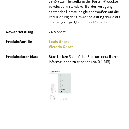
gehört zur Herstellung der Kartell-Produkte
bereits zum Standard. Bei der Fertigung
Spiegel
achtet der Hersteller gleichermaßen auf die
Reduzierung der Umweltbelastung sowie auf
Figuren & Miniaturen
eine langlebige Qualität und Ästhetik.
Vasen
Gewährleistung
24 Monate
Tabletts
Produktfamilie
Louis Ghost
Victoria Ghost
Büroutensilien
Produktdatenblatt
Bitte klicken Sie auf das Bild, um detaillierte
Informationen zu erhalten (ca. 0,1 MB).
Aufbewahrungsboxen
Decken
Kissen
Teppiche
Vorhänge
... alle Accessoires