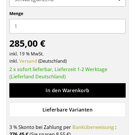
Tische
Menge
Esstische
Beistelltische
285,00 €
Couchtische
inkl. 19 % MwSt.
Schreibtische
inkl.
Versand
(Deutschland)
Sekretäre & PC-Tische
2 x sofort lieferbar, Lieferzeit 1-2 Werktage
(Lieferland Deutschland)
Konferenztische
In den Warenkorb
Stehtische & Stehpulte
Kindertische
Lieferbare Varianten
Gartentische
3 % Skonto bei Zahlung per
Banküberweisung
:
Servierwagen
276,45 €
(Sie sparen
8,55 €
)