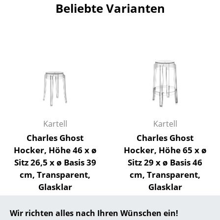
Beliebte Varianten
Räume
Zuhause
Wohnzimmer
Esszimmer
Schlafzimmer
Kinderzimmer
Kartell
Kartell
Arbeitszimmer
Charles Ghost
Charles Ghost
Hocker, Höhe 46 x ø
Hocker, Höhe 65 x ø
Diele
Sitz 26,5 x ø Basis 39
Sitz 29 x ø Basis 46
Badezimmer
cm, Transparent,
cm, Transparent,
Glasklar
Glasklar
Stauraum
181,00 €
285,00 €
Wir richten alles nach Ihren Wünschen ein!
Balkon & Garten
2 x sofort lieferbar,
2 x sofort lieferbar,