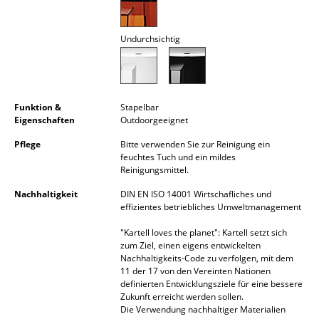
Akkuleuchten
Undurchsichtig
... alle Leuchten
Betten
Doppelbetten
Funktion &
Stapelbar
Eigenschaften
Outdoorgeeignet
Einzelbetten
Pflege
Bitte verwenden Sie zur Reinigung ein
feuchtes Tuch und ein mildes
Stapelbetten
Reinigungsmittel.
Kinderbetten
Nachhaltigkeit
DIN EN ISO 14001 Wirtschafliches und
effizientes betriebliches Umweltmanagement
Nachttische & Bettzubehör
"Kartell loves the planet": Kartell setzt sich
... alle Betten
zum Ziel, einen eigens entwickelten
Nachhaltigkeits-Code zu verfolgen, mit dem
11 der 17 von den Vereinten Nationen
Accessoires
definierten Entwicklungsziele für eine bessere
Zukunft erreicht werden sollen.
Uhren
Die Verwendung nachhaltiger Materialien