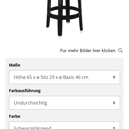
Hocker
Bänke & Liegen
Sitzsäcke
Gartenstühle
Für mehr Bilder hier klicken
Kinderstühle
Maße
Schaukelstühle
Bürodrehstühle
Konferenzstühle
Farbausführung
Bürosessel
Einzelteile
Farbe
... alle Sitzmöbel