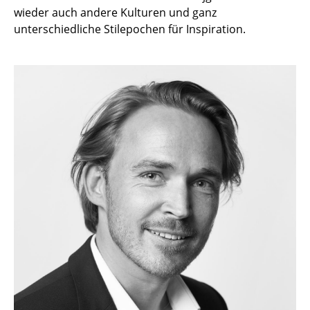
wieder auch andere Kulturen und ganz
Akkuleuchten
unterschiedliche Stilepochen für Inspiration.
... alle Leuchten
Betten
Doppelbetten
Einzelbetten
Stapelbetten
Kinderbetten
Nachttische & Bettzubehör
... alle Betten
Accessoires
Uhren