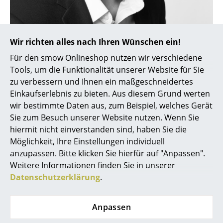
Spiegel
Figuren & Miniaturen
Wir richten alles nach Ihren Wünschen ein!
Vasen
Für den smow Onlineshop nutzen wir verschiedene
Tools, um die Funktionalität unserer Website für Sie
Tabletts
zu verbessern und Ihnen ein maßgeschneidertes
Büroutensilien
Einkaufserlebnis zu bieten. Aus diesem Grund werten
wir bestimmte Daten aus, zum Beispiel, welches Gerät
Aufbewahrungsboxen
Designer Rune Krøjgaard
Sie zum Besuch unserer Website nutzen. Wenn Sie
hiermit nicht einverstanden sind, haben Sie die
Decken
Möglichkeit, Ihre Einstellungen individuell
Kissen
anzupassen. Bitte klicken Sie hierfür auf "Anpassen".
Weitere Informationen finden Sie in unserer
Teppiche
Datenschutzerklärung
.
Vorhänge
Anpassen
... alle Accessoires