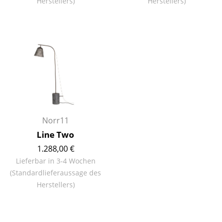
Herstellers)
Herstellers)
Einzelteile
... alle Tische
Aufbewahren
Regale & Schränke
Bücherregale
Wandregale
Norr11
Sideboards & Kommoden
Line Two
1.288,00 €
TV Möbel
Lieferbar in 3-4 Wochen
Beistell- & Rollcontainer
(Standardlieferaussage des
Herstellers)
Barmöbel
Garderoben