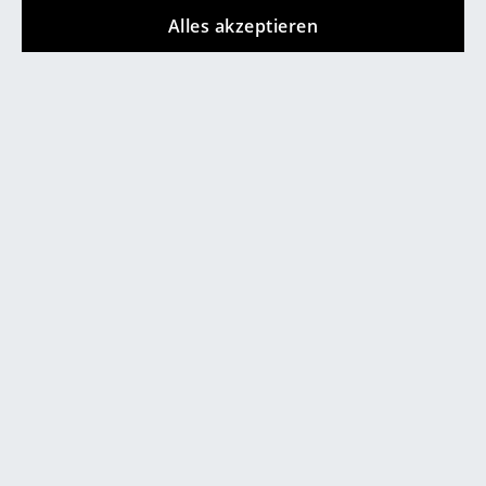
Alles akzeptieren
Räume
Zuhause
Wohnzimmer
Esszimmer
Schlafzimmer
Kinderzimmer
Arbeitszimmer
Diele
Badezimmer
Designer Knut Bendik Humlevik
Stauraum
Balkon & Garten