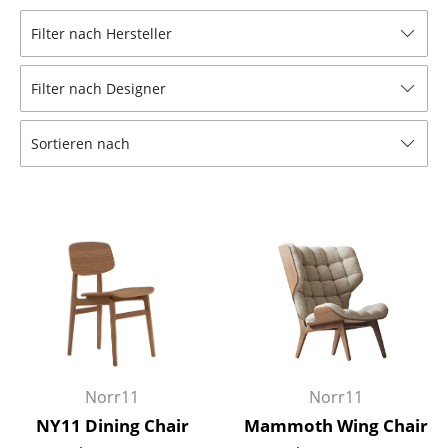
Hocker
Filter nach Hersteller
Bänke & Liegen
Filter nach Designer
Sitzsäcke
Sortieren nach
Gartenstühle
Kinderstühle
Schaukelstühle
Bürodrehstühle
Konferenzstühle
Bürosessel
Einzelteile
Norr11
Norr11
NY11 Dining Chair
Mammoth Wing Chair
... alle Sitzmöbel