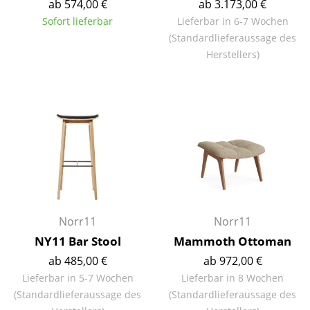
ab 574,00 €
ab 3.173,00 €
Tische
Sofort lieferbar
Lieferbar in 6-7 Wochen
(Standardlieferaussage des
Esstische
Herstellers)
Beistelltische
Couchtische
Schreibtische
Sekretäre & PC-Tische
Konferenztische
Stehtische & Stehpulte
Norr11
Norr11
Kindertische
NY11 Bar Stool
Mammoth Ottoman
ab 485,00 €
ab 972,00 €
Gartentische
Lieferbar in 5-7 Wochen
Lieferbar in 8 Wochen
(Standardlieferaussage des
(Standardlieferaussage des
Servierwagen