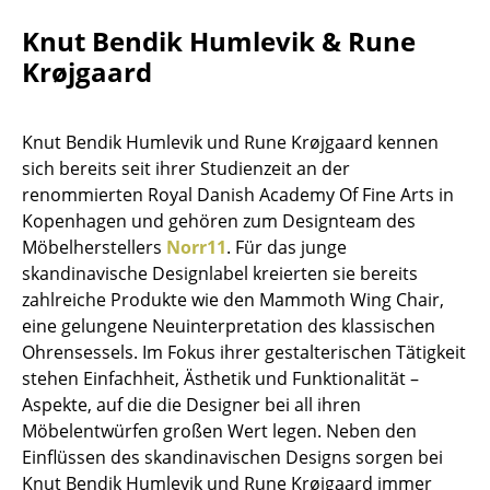
Kleinaufbewahrung
Knut Bendik Humlevik & Rune
Einzelteile
Krøjgaard
... alle Aufbewahrungsmöbel
Knut Bendik Humlevik und Rune Krøjgaard kennen
Licht
sich bereits seit ihrer Studienzeit an der
renommierten Royal Danish Academy Of Fine Arts in
Hängeleuchten & Deckenleuchten
Kopenhagen und gehören zum Designteam des
Möbelherstellers
Norr11
. Für das junge
Tischleuchten
skandinavische Designlabel kreierten sie bereits
Schreibtischleuchten
zahlreiche Produkte wie den Mammoth Wing Chair,
eine gelungene Neuinterpretation des klassischen
Stehleuchten & Leseleuchten
Ohrensessels. Im Fokus ihrer gestalterischen Tätigkeit
stehen Einfachheit, Ästhetik und Funktionalität –
Bodenleuchten
Aspekte, auf die die Designer bei all ihren
Wandleuchten
Möbelentwürfen großen Wert legen. Neben den
Einflüssen des skandinavischen Designs sorgen bei
Outdoor-Leuchten
Knut Bendik Humlevik und Rune Krøjgaard immer