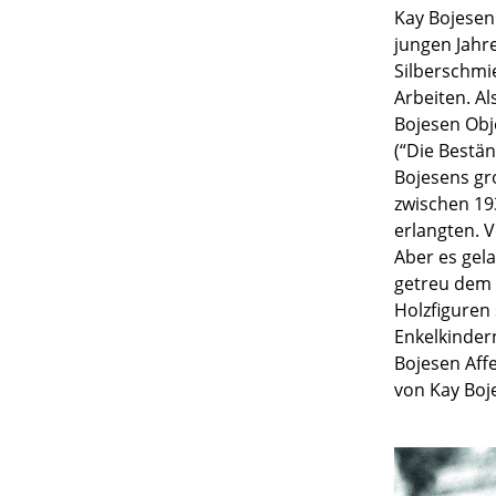
Kay Bojesen
jungen Jahr
Silberschmi
Arbeiten. A
Bojesen Obj
S
(“Die Bestän
Bojesens gro
K
zwischen 19
B
erlangten. V
V
Aber es gel
F
getreu dem 
R
Holzfiguren
Un
Enkelkinder
Bojesen Aff
A
von Kay Boj
D