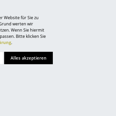
Berlin
Chemnitz
r Website für Sie zu
Düsseldorf
 Grund werten wir
Essen
tzen. Wenn Sie hiermit
Frankfurt
passen. Bitte klicken Sie
Freiburg
ärung
.
Hamburg
Hannover
Alles akzeptieren
Kempten
Köln
Konstanz
Leipzig
Mainz
München
Nürnberg
Schwarzwald