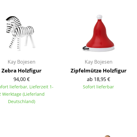
Decken
Kissen
Teppiche
Vorhänge
... alle Accessoires
Kay Bojesen
Kay Bojesen
Zebra Holzfigur
Zipfelmütze Holzfigur
94,00 €
ab 18,95 €
ofort lieferbar, Lieferzeit 1-
Sofort lieferbar
2 Werktage (Lieferland
Deutschland)
Büro
Arbeitsplatz
Management Büro
Konferenzraum