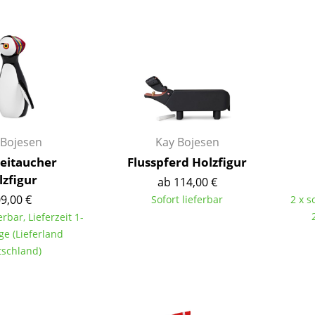
Barmöbel
Outdoor-Leuchten
Garderoben
Akkuleuchten
Kleinaufbewahrung
... alle Leuchten
Einzelteile
... alle Aufbewahrungsmöbel
USM Haller Konfigurator
 Bojesen
Kay Bojesen
eitaucher
Flusspferd Holzfigur
lzfigur
ab 114,00 €
9,00 €
Sofort lieferbar
2 x s
erbar, Lieferzeit 1-
ge (Lieferland
Zuhause
schland)
Wohnzimmer
Esszimmer
Schlafzimmer