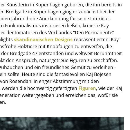
er Künstlerin in Kopenhagen geboren, die ihn bereits in
en Bredgade in Kopenhagen ging er zunächst bei der
enden Jahren hohe Anerkennung für seine Interieur-
 Funktionalismus inspirieren ließen, kreierte Kay
iner der Initiatoren des Verbandes “Den Permanente”
Unternehmen
hlights
skandinavischen Designs
repräsentierten. Kay
ensfrohe Holztiere mit Knopfaugen zu entwerfen, die
Über uns
in der Bredgade 47 entstanden und weltweit Berühmtheit
smow vor Ort
unkt den Anspruch, naturgetreue Figuren zu erschaffen.
Katalog
zuhauchen und ein freundliches Gemüt zu verleihen -
Jobs bei smow
 sollte. Heute sind die fantasievollen Kaj Bojesen
Arbeiten bei smow
 von Rosendahl in enger Abstimmung mit den
Newsletter
, werden die hochwertig gefertigten
Figuren
, wie der Kaj
eneration weitergegeben und erreichen das, wofür sie
Journal
en.
Presse
Impressum
Stores