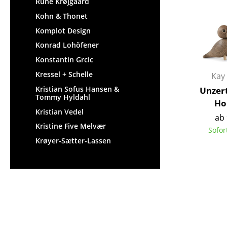
Rune Krøjgaard
Kohn & Thonet
Komplot Design
Konrad Lohöfener
Konstantin Grcic
Kressel + Schelle
Kay
Kristian Sofus Hansen &
Unzer
Tommy Hyldahl
Ho
Kristian Vedel
ab 
Kristine Five Melvær
Sofor
Krøyer-Sætter-Lassen