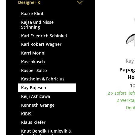
Stehpulte
Designer K
Hocker
Kindertische
Bänke & Liegen
Kaare Klint
Gartentische
Sitzsäcke
Kajsa und Nisse
Servierwagen
Strinning
Gartenstühle
Einzelteile
Karl Friedrich Schinkel
Kinderstühle
... alle Tische
Karl Robert Wagner
Schaukelstühle
Karri Monni
Bürodrehstühle
Kay
Kaschkasch
Konferenzstühle
Papag
Kasper Salto
Bürosessel
Ho
Kastholm & Fabricius
Einzelteile
10
Kay Bojesen
... alle Sitzmöbel
2 x sofort lief
Keiji Ashizawa
2 Werkta
Kenneth Grange
Deut
KiBiSi
Klaus Kiefer
Knut Bendik Humlevik &