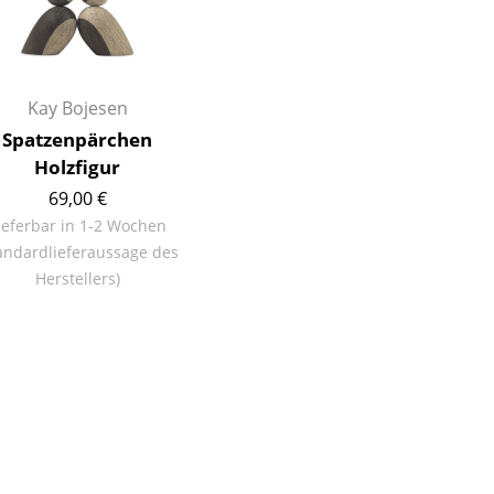
Kay Bojesen
Spatzenpärchen
Holzfigur
69,00 €
ieferbar in 1-2 Wochen
andardlieferaussage des
Herstellers)
sign
n
ien