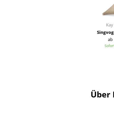
Kay
Singvog
ab 
Sofor
Über 