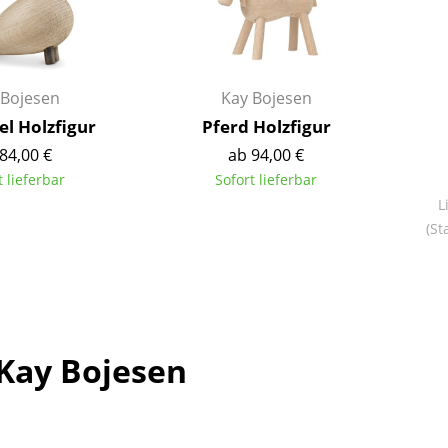
Richard Lampert
Ludwig Mies van der Rohe
Thonet
Marcel Breuer
USM Haller
Philippe Starck
Vitra
Verner Panton
 Bojesen
Kay Bojesen
... alle Hersteller A-Z
... alle Designer A-Z
el Holzfigur
Pferd Holzfigur
84,00 €
ab 94,00 €
Neu bei smow
t lieferbar
Sofort lieferbar
Inspiration
L
Special Editions
(St
Designklassiker
Frauen im Design
Bauhaus Design
Midcentury Design
Kay Bojesen
Skandinavisches De
Italienisches Design
Nachhaltiges Desig
Natürliche Material