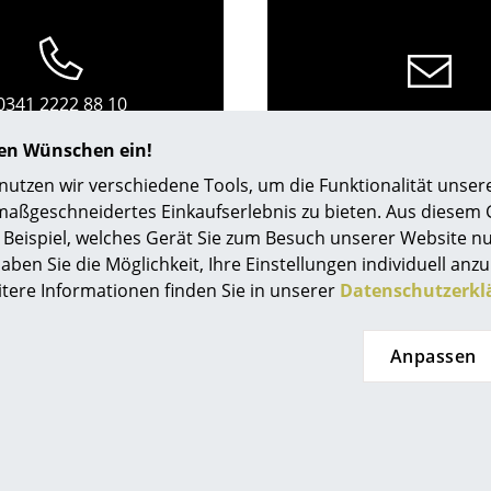
Richard Lampert
Ludwig Mies van der Rohe
Thonet
Marcel Breuer
USM Haller
Philippe Starck
Vitra
Verner Panton
0341 2222 88 10
service@smow.
Mo-Fr: 9-17 Uhr
... alle Hersteller A-Z
... alle Designer A-Z
hren Wünschen ein!
Neu bei smow
tzen wir verschiedene Tools, um die Funktionalität unsere
maßgeschneidertes Einkaufserlebnis zu bieten. Aus diesem
Inspiration
Beispiel, welches Gerät Sie zum Besuch unserer Website nu
Special Editions
aben Sie die Möglichkeit, Ihre Einstellungen individuell anzu
Designklassiker
itere Informationen finden Sie in unserer
Datenschutzerkl
Frauen im Design
Bauhaus Design
Anpassen
Midcentury Design
eten Ihnen
smow Stores
Skandinavisches De
Italienisches Design
enlosen Versand nach
Berlin
Kö
tschland
Chemnitz
Ko
Nachhaltiges Desig
elle Lieferung
Düsseldorf
Le
Natürliche Material