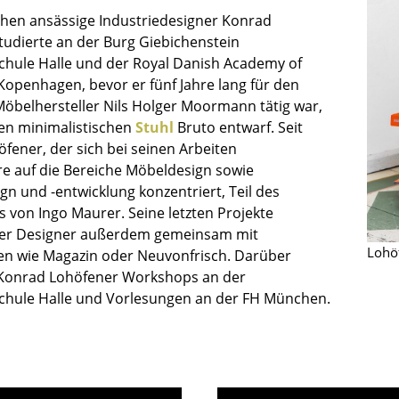
Kinderzimmer
hen ansässige Industriedesigner Konrad
Arbeitszimmer
tudierte an der Burg Giebichenstein
Diele
hule Halle und der Royal Danish Academy of
 Kopenhagen, bevor er fünf Jahre lang für den
Badezimmer
öbelhersteller Nils Holger Moormann tätig war,
Stauraum
den minimalistischen
Stuhl
Bruto entwarf. Seit
Balkon & Garten
öfener, der sich bei seinen Arbeiten
e auf die Bereiche Möbeldesign sowie
Hersteller
Designer
n und -entwicklung konzentriert, Teil des
Artemide
Alvar Aalto
 von Ingo Maurer. Seine letzten Projekte
 der Designer außerdem gemeinsam mit
Cassina
Arne Jacobsen
Lohö
n wie Magazin oder Neuvonfrisch. Darüber
Fritz Hansen
Charles & Ray Eames
Konrad Lohöfener Workshops an der
HAY
Eero Saarinen
hule Halle und Vorlesungen an der FH München.
Knoll International
Egon Eiermann
Louis Poulsen
Eileen Gray
Muuto
Jean Prouvé
Nils Holger Moormann
Le Corbusier