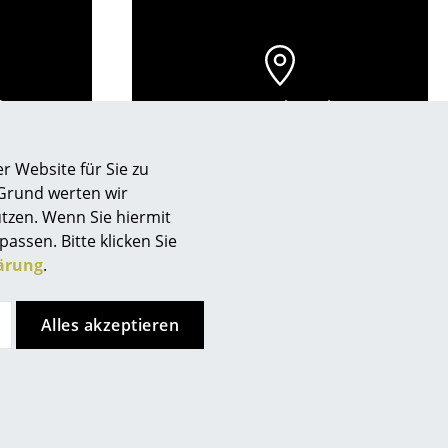
de
Store vor Ort kontaktieren
r Website für Sie zu
 Grund werten wir
tzen. Wenn Sie hiermit
passen. Bitte klicken Sie
ärung
.
Alles akzeptieren
Kundenurteile
sign
ln
nstanz
n
ipzig
ien