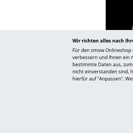
Wir richten alles nach I
Für den smow Onlineshop nu
verbessern und Ihnen ein 
bestimmte Daten aus, zum 
nicht einverstanden sind, h
hierfür auf "Anpassen". We
Hilfe & Service
Wir bi
Kontakt
Kost
Deu
Bezahlung
Schn
Versand