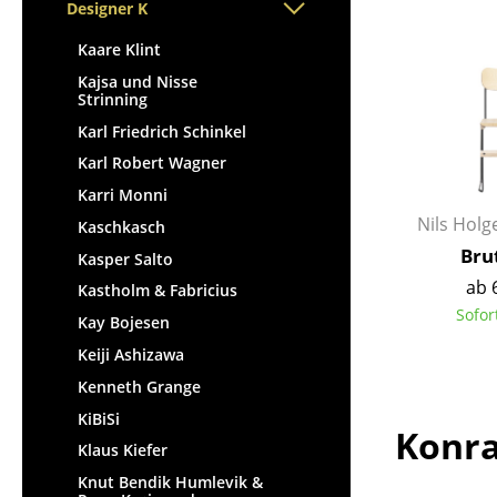
Stehpulte
Designer K
Hocker
Kindertische
Bänke & Liegen
Kaare Klint
Gartentische
Sitzsäcke
Kajsa und Nisse
Servierwagen
Strinning
Gartenstühle
Einzelteile
Karl Friedrich Schinkel
Kinderstühle
... alle Tische
Karl Robert Wagner
Schaukelstühle
Karri Monni
Bürodrehstühle
Nils Hol
Kaschkasch
Konferenzstühle
Bru
Kasper Salto
Bürosessel
ab 
Kastholm & Fabricius
Einzelteile
Sofor
Kay Bojesen
... alle Sitzmöbel
Keiji Ashizawa
Kenneth Grange
KiBiSi
Konra
Klaus Kiefer
Knut Bendik Humlevik &