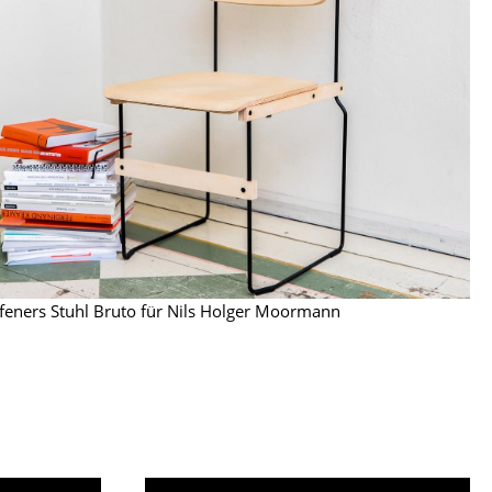
Empfang
Cafeteria
Branchenlösungen
Sicheres Arbeiten
Das Original
feners Stuhl Bruto für Nils Holger Moormann