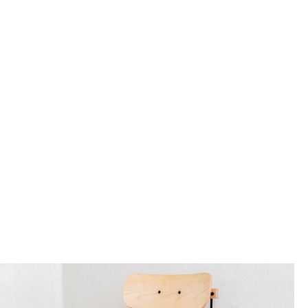
Decken
Kissen
Teppiche
Vorhänge
... alle Accessoires
Büro
Arbeitsplatz
Management Büro
Konferenzraum