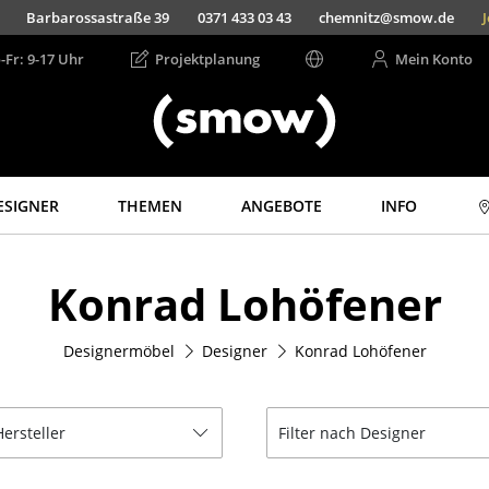
Barbarossastraße 39
0371 433 03 43
chemnitz@smow.de
Jet
-Fr: 9-17 Uhr
Projektplanung
Mein Konto
ESIGNER
THEMEN
ANGEBOTE
INFO
Aufbewahren
Licht
Konrad Lohöfener
Regale & Schränke
Hängeleuchten &
Deckenleuchten
Bücherregale
Tischleuchten
Designermöbel
Designer
Konrad Lohöfener
Wandregale
Schreibtischleuchten
Sideboards &
Kommoden
Stehleuchten &
Leseleuchten
Hersteller
Filter nach Designer
TV Möbel
Bodenleuchten
Beistell- &
Rollcontainer
Wandleuchten