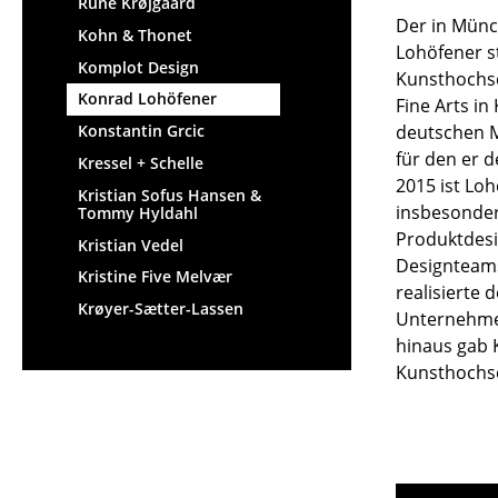
Rune Krøjgaard
Der in Münc
Kohn & Thonet
Lohöfener s
Komplot Design
Kunsthochsc
Konrad Lohöfener
Fine Arts in
Konstantin Grcic
deutschen M
für den er 
Kressel + Schelle
2015 ist Loh
Kristian Sofus Hansen &
insbesonder
Tommy Hyldahl
Produktdesig
Kristian Vedel
Designteams
Kristine Five Melvær
realisierte
Krøyer-Sætter-Lassen
Unternehme
hinaus gab 
Kunsthochsc