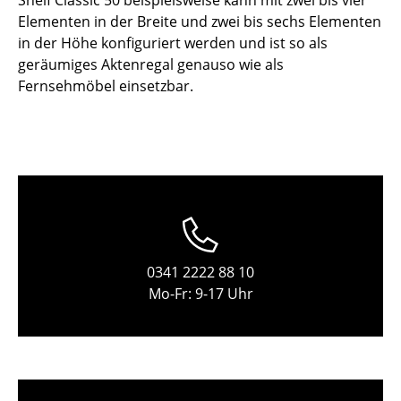
Einzelteile
Elementen in der Breite und zwei bis sechs Elementen
in der Höhe konfiguriert werden und ist so als
... alle Tische
geräumiges Aktenregal genauso wie als
Fernsehmöbel einsetzbar.
Aufbewahren
Regale & Schränke
Bücherregale
Wandregale
Sideboards & Kommoden
0341 2222 88 10
TV Möbel
Mo-Fr: 9-17 Uhr
Beistell- & Rollcontainer
Barmöbel
Garderoben