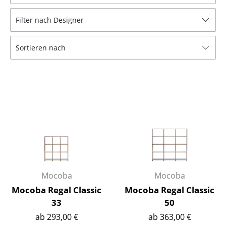
Hocker
Filter nach Designer
Bänke & Liegen
Sortieren nach
Sitzsäcke
Gartenstühle
Kinderstühle
Schaukelstühle
Bürodrehstühle
Konferenzstühle
Bürosessel
Mocoba
Mocoba
Mocoba Regal Classic
Mocoba Regal Classic
Einzelteile
33
50
... alle Sitzmöbel
ab 293,00 €
ab 363,00 €