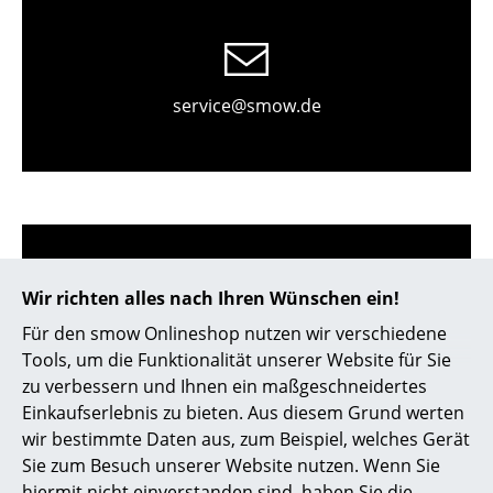
Kleinaufbewahrung
Einzelteile
service@smow.de
... alle Aufbewahrungsmöbel
Licht
Hängeleuchten & Deckenleuchten
Tischleuchten
Schreibtischleuchten
Wir richten alles nach Ihren Wünschen ein!
Für den smow Onlineshop nutzen wir verschiedene
Stehleuchten & Leseleuchten
Store vor Ort kontaktieren
Tools, um die Funktionalität unserer Website für Sie
Bodenleuchten
zu verbessern und Ihnen ein maßgeschneidertes
Einkaufserlebnis zu bieten. Aus diesem Grund werten
Wandleuchten
wir bestimmte Daten aus, zum Beispiel, welches Gerät
Sie zum Besuch unserer Website nutzen. Wenn Sie
Outdoor-Leuchten
hiermit nicht einverstanden sind, haben Sie die