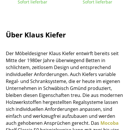
Sofort lieferbar
Sofort lieferbar
Tische
Esstische
Beistelltische
Über Klaus Kiefer
Couchtische
Der Möbeldesigner Klaus Kiefer entwirft bereits seit
Schreibtische
Mitte der 1980er Jahre überwiegend Betten in
Sekretäre & PC-Tische
schlichtem, zeitlosem Design und entsprechend
individueller Anforderungen. Auch Kiefers variable
Konferenztische
Regal- und Schranksysteme, die er heute im eigenen
Unternehmen in Schwäbisch Gmünd produziert,
Stehtische & Stehpulte
bleiben diesen Eigenschaften treu. Die aus modernen
Kindertische
Holzwerkstoffen hergestellten Regalsysteme lassen
sich individuellen Anforderungen anpassen, sind
Gartentische
einfach und werkzeugfrei aufzubauen und werden
auch gehobenen Ansprüchen gerecht. Das
Mocoba
Servierwagen
Shelf Classic 50 beispielsweise kann mit zwei bis vier