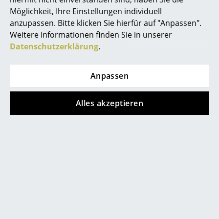
Akkuleuchten
Möglichkeit, Ihre Einstellungen individuell
anzupassen. Bitte klicken Sie hierfür auf "Anpassen".
... alle Leuchten
Weitere Informationen finden Sie in unserer
Datenschutzerklärung
.
Betten
Hilfe & Service
Doppelbetten
Anpassen
Kontakt
Bezahlung
Einzelbetten
Alles akzeptieren
Versand
Stapelbetten
FAQ
Rückgabe & Umtausch
Kinderbetten
Unsere Vorteile auf einen Blick
Nachttische & Bettzubehör
USM Anfertigung nach Maß
... alle Betten
Wir bieten Ihnen
Kostenlosen Versand nach Deutschland
Accessoires
Schnelle Lieferung
Uhren
30 Tage Rückgaberecht