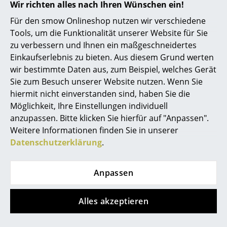
Wir richten alles nach Ihren Wünschen ein!
Akkuleuchten
Für den smow Onlineshop nutzen wir verschiedene
... alle Leuchten
Tools, um die Funktionalität unserer Website für Sie
zu verbessern und Ihnen ein maßgeschneidertes
Betten
Einkaufserlebnis zu bieten. Aus diesem Grund werten
wir bestimmte Daten aus, zum Beispiel, welches Gerät
Doppelbetten
Sie zum Besuch unserer Website nutzen. Wenn Sie
hiermit nicht einverstanden sind, haben Sie die
Einzelbetten
service@smow.de
Möglichkeit, Ihre Einstellungen individuell
Stapelbetten
anzupassen. Bitte klicken Sie hierfür auf "Anpassen".
Weitere Informationen finden Sie in unserer
Kinderbetten
Datenschutzerklärung
.
Nachttische & Bettzubehör
Anpassen
... alle Betten
Accessoires
Alles akzeptieren
Store vor Ort kontaktieren
Uhren