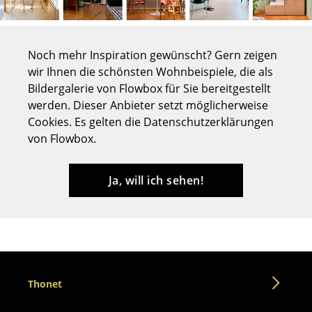
Tische
Esstische
Noch mehr Inspiration gewünscht? Gern zeigen
wir Ihnen die schönsten Wohnbeispiele, die als
Beistelltische
Bildergalerie von Flowbox für Sie bereitgestellt
Couchtische
werden. Dieser Anbieter setzt möglicherweise
Cookies. Es gelten die Datenschutzerklärungen
Schreibtische
von Flowbox.
Sekretäre & PC-Tische
Ja, will ich sehen!
Konferenztische
Stehtische & Stehpulte
Kindertische
Gartentische
Thonet
Servierwagen