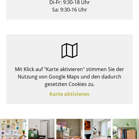
Di-Fr: 9:30-18 Uhr
Hocker
Sa: 9:30-16 Uhr
Bänke & Liegen
Sitzsäcke
Gartenstühle
Kinderstühle
Mit Klick auf "Karte aktivieren" stimmen Sie der
Schaukelstühle
Nutzung von Google Maps und den dadurch
Bürodrehstühle
gesetzten Cookies zu.
Karte aktivieren
Konferenzstühle
Bürosessel
Einzelteile
... alle Sitzmöbel