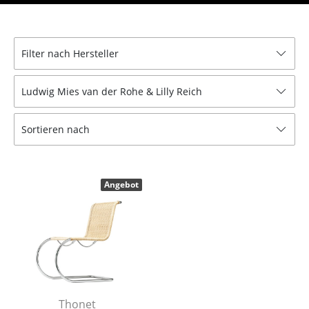
Einzelteile
... alle Tische
Filter nach Hersteller
Aufbewahren
Ludwig Mies van der Rohe & Lilly Reich
Regale & Schränke
Bücherregale
Sortieren nach
Wandregale
Sideboards & Kommoden
Angebot
TV Möbel
Beistell- & Rollcontainer
Barmöbel
Garderoben
Thonet