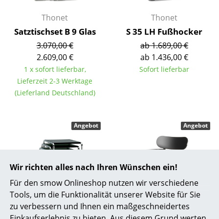
Räume
Thonet
Thonet
Satztischset B 9 Glas
S 35 LH Fußhocker
Zuhause
3.070,00 €
ab 1.689,00 €
Wohnzimmer
2.609,00 €
ab 1.436,00 €
1 x sofort lieferbar,
Sofort lieferbar
Esszimmer
Lieferzeit 2-3 Werktage
(Lieferland Deutschland)
Schlafzimmer
Kinderzimmer
Angebot
Angebot
Arbeitszimmer
Diele
Wir richten alles nach Ihren Wünschen ein!
Badezimmer
Für den smow Onlineshop nutzen wir verschiedene
Stauraum
Tools, um die Funktionalität unserer Website für Sie
zu verbessern und Ihnen ein maßgeschneidertes
Thonet
Thonet
Balkon & Garten
Einkaufserlebnis zu bieten. Aus diesem Grund werten