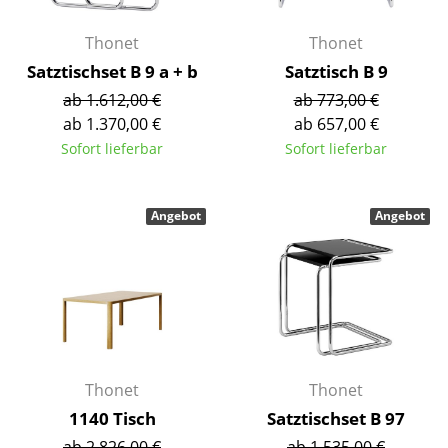
Einzelteile
Thonet
Thonet
... alle Tische
Satztischset B 9 a + b
Satztisch B 9
ab 1.612,00 €
ab 773,00 €
Aufbewahren
ab 1.370,00 €
ab 657,00 €
Regale & Schränke
Sofort lieferbar
Sofort lieferbar
Bücherregale
Angebot
Angebot
Wandregale
Sideboards & Kommoden
TV Möbel
Beistell- & Rollcontainer
Barmöbel
Thonet
Thonet
1140 Tisch
Satztischset B 97
Garderoben
ab 2.826,00 €
ab 1.535,00 €