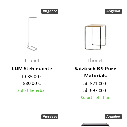
Akkuleuchten
Angebot
Angebot
... alle Leuchten
Betten
Doppelbetten
Einzelbetten
Thonet
Thonet
Stapelbetten
LUM Stehleuchte
Satztisch B 9 Pure
Materials
Kinderbetten
1.035,00 €
880,00 €
ab 821,00 €
Nachttische & Bettzubehör
ab 697,00 €
Sofort lieferbar
Sofort lieferbar
... alle Betten
Accessoires
Angebot
Angebot
Uhren