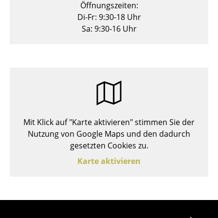
Öffnungszeiten:
Hocker
Di-Fr: 9:30-18 Uhr
Sa: 9:30-16 Uhr
Bänke & Liegen
Sitzsäcke
Gartenstühle
Kinderstühle
Schaukelstühle
Mit Klick auf "Karte aktivieren" stimmen Sie der
Bürodrehstühle
Nutzung von Google Maps und den dadurch
gesetzten Cookies zu.
Konferenzstühle
Karte aktivieren
Bürosessel
Einzelteile
... alle Sitzmöbel