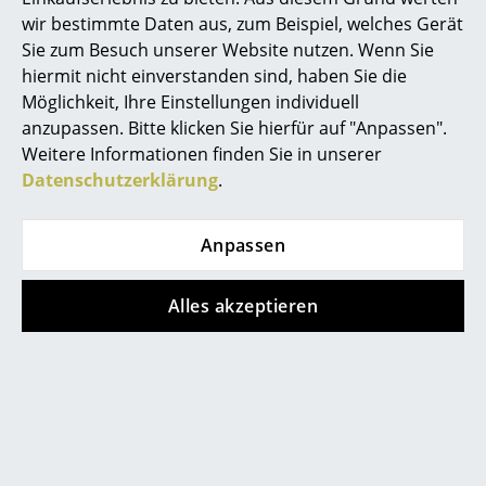
B 9 Satztischset
119 F / 119 MF
wir bestimmte Daten aus, zum Beispiel, welches Gerät
Büro
ab 3.070,00 €
ab 1.368,00 €
Sie zum Besuch unserer Website nutzen. Wenn Sie
ab 2.609,00 €
ab 1.163,00 €
hiermit nicht einverstanden sind, haben Sie die
Arbeitsplatz
Sofort lieferbar
Sofort lieferbar
Möglichkeit, Ihre Einstellungen individuell
Management Büro
anzupassen. Bitte klicken Sie hierfür auf "Anpassen".
Weitere Informationen finden Sie in unserer
Konferenzraum
Angebot
Angebot
Datenschutzerklärung
.
Empfang
Anpassen
Cafeteria
Branchenlösungen
Alles akzeptieren
Sicheres Arbeiten
Thonet
Thonet
S 32 L Freischwinger
Satztischset B 97 Glas
Hersteller & Designer
ab 1.695,00 €
1.535,00 €
Hersteller
ab 1.441,00 €
1.304,00 €
Sofort lieferbar
Voraussichtlicher