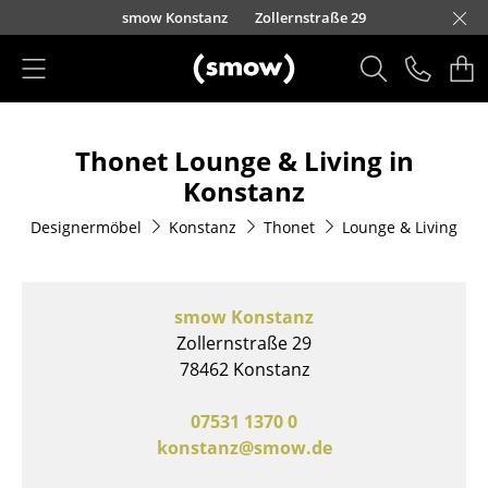
Direkt zum Inhalt
nscheider Straße 30-32
nauer Landstraße 140
urfürstendamm 100
eo-Wohleb-Straße 6/8
Kaufbeurer Straße 91
Barbarossastraße 39
Waidmarkt 11
Schmiedestraße 8
Lorettostraße 28
Domstraße 18
smow Konstanz
Zollernstraße 29
smow Schwarzwald
smow Nürnberg
smow München
smow Stuttgart
smow Solothurn
smow Mainz
smow Leipzig
H
I
Produkte
Thonet Lounge & Living in
Sitzmöbel
Konstanz
Esszimmerstühle
Designermöbel
Konstanz
Thonet
Lounge & Living
Sofas
Sessel
smow Konstanz
Loungesessel
Zollernstraße 29
78462 Konstanz
Stühle
07531 1370 0
Freischwinger
konstanz@smow.de
Barhocker