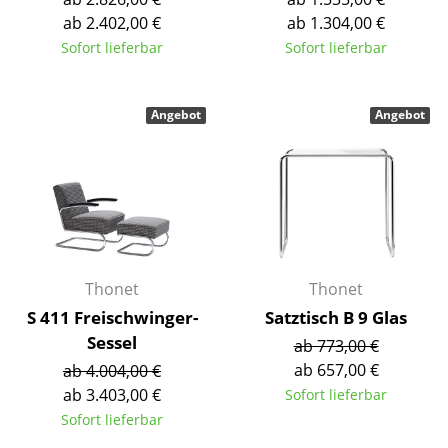
Kleinaufbewahrung
ab 2.402,00 €
ab 1.304,00 €
Sofort lieferbar
Sofort lieferbar
Einzelteile
... alle Aufbewahrungsmöbel
Angebot
Angebot
Licht
Hängeleuchten & Deckenleuchten
Tischleuchten
Schreibtischleuchten
Thonet
Thonet
Stehleuchten & Leseleuchten
S 411 Freischwinger-
Satztisch B 9 Glas
Sessel
ab 773,00 €
Bodenleuchten
ab 657,00 €
ab 4.004,00 €
Wandleuchten
ab 3.403,00 €
Sofort lieferbar
Sofort lieferbar
Outdoor-Leuchten