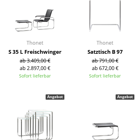
Spiegel
Figuren & Miniaturen
Vasen
Thonet
Thonet
Tabletts
S 35 L Freischwinger
Satztisch B 97
Büroutensilien
ab 3.409,00 €
ab 791,00 €
ab 2.897,00 €
ab 672,00 €
Aufbewahrungsboxen
Sofort lieferbar
Sofort lieferbar
Decken
Kissen
Angebot
Angebot
Teppiche
Vorhänge
... alle Accessoires