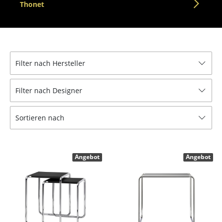
Thonet
Tische
Esstische
Beistelltische
Filter nach Hersteller
Couchtische
Filter nach Designer
Schreibtische
Sekretäre & PC-Tische
Sortieren nach
Konferenztische
Stehtische & Stehpulte
Angebot
Angebot
Kindertische
Gartentische
Servierwagen