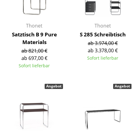
Spiegel
Figuren & Miniaturen
Thonet
Thonet
Vasen
Satztisch B 9 Pure
S 285 Schreibtisch
Materials
ab 3.974,00 €
Tabletts
ab 3.378,00 €
ab 821,00 €
Büroutensilien
ab 697,00 €
Sofort lieferbar
Sofort lieferbar
Aufbewahrungsboxen
Decken
Angebot
Angebot
Kissen
Teppiche
Vorhänge
... alle Accessoires