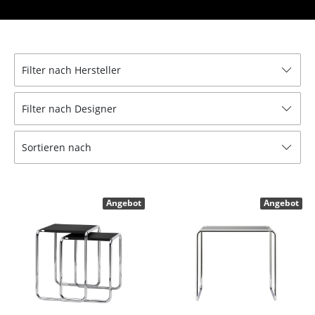
Tische
Esstische
Filter nach Hersteller
Beistelltische
Couchtische
Filter nach Designer
Schreibtische
Sortieren nach
Sekretäre & PC-Tische
Konferenztische
Angebot
Angebot
Stehtische & Stehpulte
Kindertische
Gartentische
Servierwagen