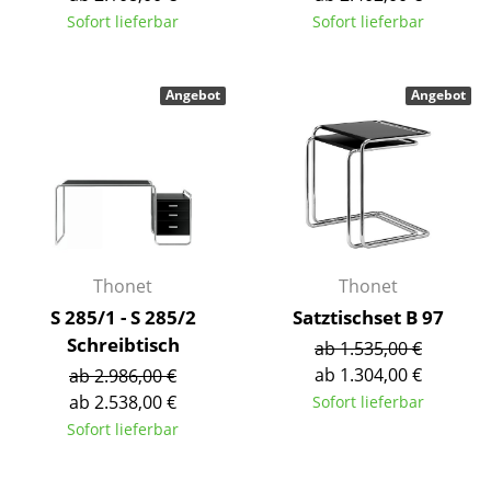
Kleinaufbewahrung
Sofort lieferbar
Sofort lieferbar
Einzelteile
Angebot
Angebot
... alle Aufbewahrungsmöbel
Licht
Hängeleuchten & Deckenleuchten
Tischleuchten
Thonet
Thonet
Schreibtischleuchten
S 285/1 - S 285/2
Satztischset B 97
Stehleuchten & Leseleuchten
Schreibtisch
ab 1.535,00 €
ab 1.304,00 €
ab 2.986,00 €
Bodenleuchten
ab 2.538,00 €
Sofort lieferbar
Wandleuchten
Sofort lieferbar
Outdoor-Leuchten