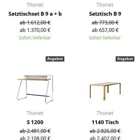
Thonet
Thonet
Einzelteile
Satztischset B 9 a + b
Satztisch B 9
... alle Tische
ab 1.612,00 €
ab 773,00 €
ab 1.370,00 €
ab 657,00 €
Aufbewahren
Sofort lieferbar
Sofort lieferbar
Regale & Schränke
Bücherregale
Angebot
Angebot
Wandregale
Sideboards & Kommoden
TV Möbel
Beistell- & Rollcontainer
Thonet
Thonet
Barmöbel
S 1200
1140 Tisch
ab 2.481,00 €
ab 2.826,00 €
Garderoben
ab 2.108,00 €
ab 2.402,00 €