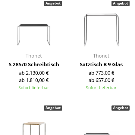
Angebot
Angebot
Akkuleuchten
... alle Leuchten
Betten
Doppelbetten
Thonet
Thonet
Einzelbetten
S 285/0 Schreibtisch
Satztisch B 9 Glas
Stapelbetten
ab 2.130,00 €
ab 773,00 €
ab 1.810,00 €
ab 657,00 €
Kinderbetten
Sofort lieferbar
Sofort lieferbar
Nachttische & Bettzubehör
... alle Betten
Angebot
Angebot
Accessoires
Uhren