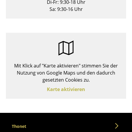
Di-Fr: 9:30-18 Uhr
Hocker
Sa: 9:30-16 Uhr
Bänke & Liegen
Sitzsäcke
Gartenstühle
Kinderstühle
Mit Klick auf "Karte aktivieren" stimmen Sie der
Schaukelstühle
Nutzung von Google Maps und den dadurch
Bürodrehstühle
gesetzten Cookies zu.
Karte aktivieren
Konferenzstühle
Bürosessel
Einzelteile
... alle Sitzmöbel
Thonet