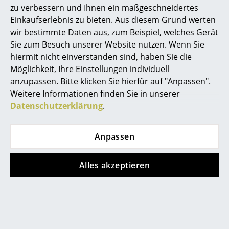
Sofort lieferbar
1.800,00 €
zu verbessern und Ihnen ein maßgeschneidertes
Büro
1.500,00 €
Einkaufserlebnis zu bieten. Aus diesem Grund werten
wir bestimmte Daten aus, zum Beispiel, welches Gerät
Limitierter Bestand
Arbeitsplatz
Sie zum Besuch unserer Website nutzen. Wenn Sie
hiermit nicht einverstanden sind, haben Sie die
Management Büro
Angebot
Angebot
Möglichkeit, Ihre Einstellungen individuell
Konferenzraum
anzupassen. Bitte klicken Sie hierfür auf "Anpassen".
Weitere Informationen finden Sie in unserer
Empfang
Datenschutzerklärung
.
Cafeteria
Anpassen
Branchenlösungen
Thonet
Thonet
Sicheres Arbeiten
Alles akzeptieren
1025
Satztischset B 9 Glas
ab 892,00 €
3.070,00 €
Hersteller & Designer
ab 758,00 €
2.609,00 €
Hersteller
Sofort lieferbar
1 x sofort lieferbar,
Lieferzeit 2-3 Werktage