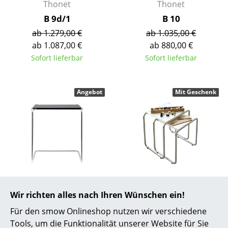
Thonet
Thonet
Räume
B 9d/1
B 10
ab 1.279,00 €
ab 1.035,00 €
Zuhause
ab 1.087,00 €
ab 880,00 €
Wohnzimmer
Sofort lieferbar
Sofort lieferbar
Esszimmer
Angebot
Mit Geschenk
Schlafzimmer
Kinderzimmer
Arbeitszimmer
Diele
Badezimmer
Thonet
Thonet
Satztisch B 97
Satztischset B 9 a + b |
Wir richten alles nach Ihren Wünschen ein!
Stauraum
100 Jahre Bauhaus
ab 791,00 €
Für den smow Onlineshop nutzen wir verschiedene
Dessau Edition
Balkon & Garten
ab 672,00 €
Tools, um die Funktionalität unserer Website für Sie