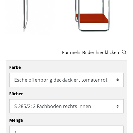
Hocker
Bänke & Liegen
Sitzsäcke
Gartenstühle
Für mehr Bilder hier klicken
Kinderstühle
Schaukelstühle
Farbe
Bürodrehstühle
Konferenzstühle
Fächer
Bürosessel
Einzelteile
Menge
... alle Sitzmöbel