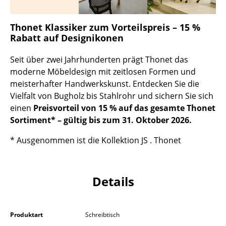
Kleinaufbewahrung
Thonet Klassiker zum Vorteilspreis – 15 %
Einzelteile
Rabatt auf Designikonen
... alle Aufbewahrungsmöbel
Seit über zwei Jahrhunderten prägt Thonet das
moderne Möbeldesign mit zeitlosen Formen und
Licht
meisterhafter Handwerkskunst. Entdecken Sie die
Hängeleuchten & Deckenleuchten
Vielfalt von Bugholz bis Stahlrohr und sichern Sie sich
einen
Preisvorteil von 15 % auf das gesamte Thonet
Tischleuchten
Sortiment* – gültig bis zum 31. Oktober 2026.
Schreibtischleuchten
* Ausgenommen ist die Kollektion JS . Thonet
Stehleuchten & Leseleuchten
Bodenleuchten
Details
Wandleuchten
Outdoor-Leuchten
Produktart
Schreibtisch