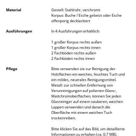
Spiegel
Material
Gestell: Stahlrohr, verchromt
Korpus: Buche / Esche gebeizt oder Esche
Figuren & Miniaturen
offenporig decklackiert
Ausführungen
In 4 Ausführungen erhältlich:
Vasen
1 großer Korpus rechts außen
Tabletts
1 großer Korpus rechts innen
2 Fachböden rechts außen
Büroutensilien
2 Fachböden rechts innen
Aufbewahrungsboxen
Pflege
Bitte verwenden sie zur Reinigung der
Holzflächen ein weiches, feuchtes Tuch und
ein mildes, neutrales Reinigungsmittel.
Decken
Metall: zur schnellen Entfernung von
Verunreinigungen auf polierten Glanz-,
Kissen
Mattchromoberflächen, können Sie jeden
Glasreiniger auf einem sauberen, weichen
Teppiche
Lappen verwenden und danach die
Oberfläche mit einem weichen Tuch
Vorhänge
trockenreiben.
Bitte klicken Sie auf das Bild, um detaillierte
... alle Accessoires
Informationen zu erhalten (ca. 0,7 MB).