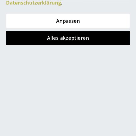
Datenschutzerklärung
.
Produktfamilie
S 285
separat erhältlich
Büro
Produktdatenblatt
Bitte klicken Sie auf das Bild, um detaillierte
Anpassen
Arbeitsplatz
Informationen zu erhalten (ca. 1,6 MB).
Management Büro
Alles akzeptieren
Konferenzraum
Empfang
Cafeteria
Branchenlösungen
Sicheres Arbeiten
Hersteller & Designer
Angebote
Hersteller
Angebot
Angebot