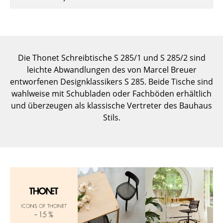
Einzelteile
... alle Tische
Aufbewahren
Die Thonet Schreibtische S 285/1 und S 285/2 sind
leichte Abwandlungen des von Marcel Breuer
Regale & Schränke
entworfenen Designklassikers S 285. Beide Tische sind
Bücherregale
wahlweise mit Schubladen oder Fachböden erhältlich
und überzeugen als klassische Vertreter des Bauhaus
Wandregale
Stils.
Sideboards & Kommoden
TV Möbel
Beistell- & Rollcontainer
Barmöbel
Garderoben