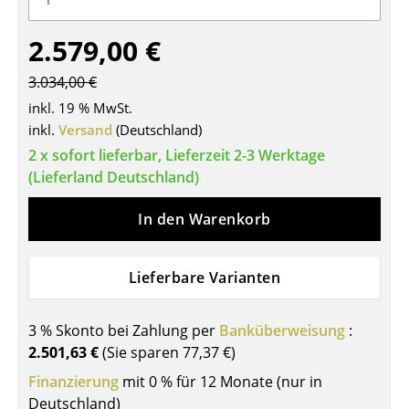
Tische
2.579,00 €
Esstische
3.034,00 €
Beistelltische
inkl. 19 % MwSt.
inkl.
Versand
(Deutschland)
Couchtische
2 x sofort lieferbar, Lieferzeit 2-3 Werktage
Schreibtische
(Lieferland Deutschland)
Sekretäre & PC-Tische
In den Warenkorb
Konferenztische
Lieferbare Varianten
Stehtische & Stehpulte
Kindertische
3 % Skonto bei Zahlung per
Banküberweisung
:
2.501,63 €
(Sie sparen
77,37 €
)
Gartentische
Finanzierung
mit 0 % für 12 Monate (nur in
Servierwagen
Deutschland)