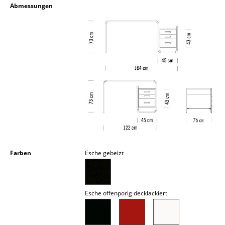
Abmessungen
Akkuleuchten
... alle Leuchten
Betten
Doppelbetten
Einzelbetten
Stapelbetten
Kinderbetten
Farben
Esche gebeizt
Nachttische & Bettzubehör
... alle Betten
Esche offenporig decklackiert
Accessoires
Uhren