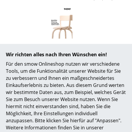
Räume
Zuhause
Wohnzimmer
Esszimmer
Zertifikate &
Thonet hat das Thema Nachhaltigkeit zu
Nachhaltigkeit
einem Unternehmensgrundsatz erklärt.
Wir richten alles nach Ihren Wünschen ein!
Kontinuierlich optimiert der Hersteller
Schlafzimmer
sämtliche Prozesse von der
Für den smow Onlineshop nutzen wir verschiedene
Produktion/Technologie über die
Kinderzimmer
Tools, um die Funktionalität unserer Website für Sie
Materialwirtschaft und Recyclingfähigkeit bis
zu verbessern und Ihnen ein maßgeschneidertes
hin zu den Transportwegen und achtet
Arbeitszimmer
beständig auf ressourcenschonenden
Einkaufserlebnis zu bieten. Aus diesem Grund werten
Energieverbrauch und Materialeinsatz. Nicht
wir bestimmte Daten aus, zum Beispiel, welches Gerät
Diele
zuletzt zählen die sozialen und ethischen
Sie zum Besuch unserer Website nutzen. Wenn Sie
Grundsätze zum obersten Gebot. Für seine
Badezimmer
Maßnahmen des nachhaltigen und
hiermit nicht einverstanden sind, haben Sie die
umweltfreundlichen Wirtschaftens erhielt
Möglichkeit, Ihre Einstellungen individuell
Thonet das “Green Globe Zertifikat” -
weitere
Stauraum
anzupassen. Bitte klicken Sie hierfür auf "Anpassen".
Informationen erhalten Sie hier
.
Weitere Informationen finden Sie in unserer
Balkon & Garten
Gewährleistung
24 Monate