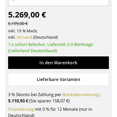
Tische
5.269,00 €
Esstische
6.199,00 €
Beistelltische
inkl. 19 % MwSt.
inkl.
Versand
(Deutschland)
Couchtische
1 x sofort lieferbar, Lieferzeit 2-3 Werktage
Schreibtische
(Lieferland Deutschland)
Sekretäre & PC-Tische
In den Warenkorb
Konferenztische
Lieferbare Varianten
Stehtische & Stehpulte
Kindertische
3 % Skonto bei Zahlung per
Banküberweisung
:
5.110,93 €
(Sie sparen
158,07 €
)
Gartentische
Finanzierung
mit 0 % für 12 Monate (nur in
Servierwagen
Deutschland)