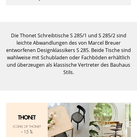
Einzelteile
... alle Tische
Aufbewahren
Die Thonet Schreibtische S 285/1 und S 285/2 sind
leichte Abwandlungen des von Marcel Breuer
Regale & Schränke
entworfenen Designklassikers S 285. Beide Tische sind
Bücherregale
wahlweise mit Schubladen oder Fachböden erhältlich
und überzeugen als klassische Vertreter des Bauhaus
Wandregale
Stils.
Sideboards & Kommoden
TV Möbel
Beistell- & Rollcontainer
Barmöbel
Garderoben