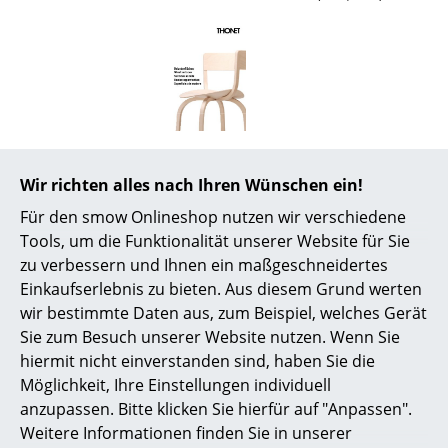
Räume
Zuhause
Wohnzimmer
Esszimmer
Zertifikate &
Thonet hat das Thema Nachhaltigkeit zu
Nachhaltigkeit
einem Unternehmensgrundsatz erklärt.
Wir richten alles nach Ihren Wünschen ein!
Kontinuierlich optimiert der Hersteller
Schlafzimmer
sämtliche Prozesse von der
Für den smow Onlineshop nutzen wir verschiedene
Produktion/Technologie über die
Kinderzimmer
Tools, um die Funktionalität unserer Website für Sie
Materialwirtschaft und Recyclingfähigkeit bis
zu verbessern und Ihnen ein maßgeschneidertes
hin zu den Transportwegen und achtet
Arbeitszimmer
beständig auf ressourcenschonenden
Einkaufserlebnis zu bieten. Aus diesem Grund werten
Energieverbrauch und Materialeinsatz. Nicht
wir bestimmte Daten aus, zum Beispiel, welches Gerät
Diele
zuletzt zählen die sozialen und ethischen
Sie zum Besuch unserer Website nutzen. Wenn Sie
Grundsätze zum obersten Gebot. Für seine
Badezimmer
Maßnahmen des nachhaltigen und
hiermit nicht einverstanden sind, haben Sie die
umweltfreundlichen Wirtschaftens erhielt
Möglichkeit, Ihre Einstellungen individuell
Thonet das “Green Globe Zertifikat” -
weitere
Stauraum
anzupassen. Bitte klicken Sie hierfür auf "Anpassen".
Informationen erhalten Sie hier
.
Weitere Informationen finden Sie in unserer
Balkon & Garten
Gewährleistung
24 Monate