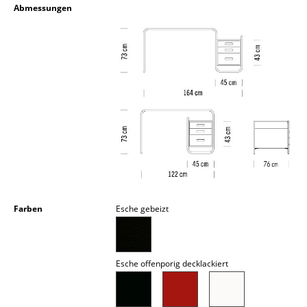
Abmessungen
Akkuleuchten
... alle Leuchten
Betten
Doppelbetten
Einzelbetten
Stapelbetten
Kinderbetten
Farben
Esche gebeizt
Nachttische & Bettzubehör
... alle Betten
Esche offenporig decklackiert
Accessoires
Uhren