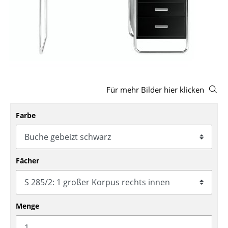
Hocker
Bänke & Liegen
Sitzsäcke
Gartenstühle
Für mehr Bilder hier klicken
Kinderstühle
Schaukelstühle
Farbe
Bürodrehstühle
Konferenzstühle
Fächer
Bürosessel
Einzelteile
Menge
... alle Sitzmöbel