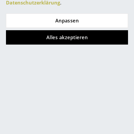
Datenschutzerklärung
.
Produktfamilie
S 285
separat erhältlich
Büro
Produktdatenblatt
Bitte klicken Sie auf das Bild, um detaillierte
Anpassen
Arbeitsplatz
Informationen zu erhalten (ca. 1,6 MB).
Management Büro
Alles akzeptieren
Konferenzraum
Empfang
Cafeteria
Branchenlösungen
Sicheres Arbeiten
Hersteller & Designer
Angebote
Hersteller
Angebot
Angebot