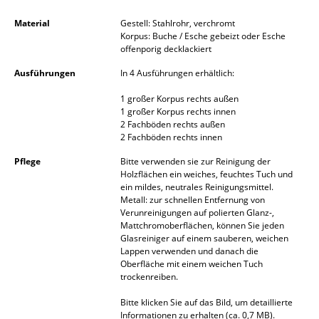
Spiegel
Material
Gestell: Stahlrohr, verchromt
Korpus: Buche / Esche gebeizt oder Esche
Figuren & Miniaturen
offenporig decklackiert
Ausführungen
In 4 Ausführungen erhältlich:
Vasen
1 großer Korpus rechts außen
Tabletts
1 großer Korpus rechts innen
2 Fachböden rechts außen
Büroutensilien
2 Fachböden rechts innen
Aufbewahrungsboxen
Pflege
Bitte verwenden sie zur Reinigung der
Holzflächen ein weiches, feuchtes Tuch und
ein mildes, neutrales Reinigungsmittel.
Decken
Metall: zur schnellen Entfernung von
Verunreinigungen auf polierten Glanz-,
Kissen
Mattchromoberflächen, können Sie jeden
Glasreiniger auf einem sauberen, weichen
Teppiche
Lappen verwenden und danach die
Oberfläche mit einem weichen Tuch
Vorhänge
trockenreiben.
Bitte klicken Sie auf das Bild, um detaillierte
... alle Accessoires
Informationen zu erhalten (ca. 0,7 MB).