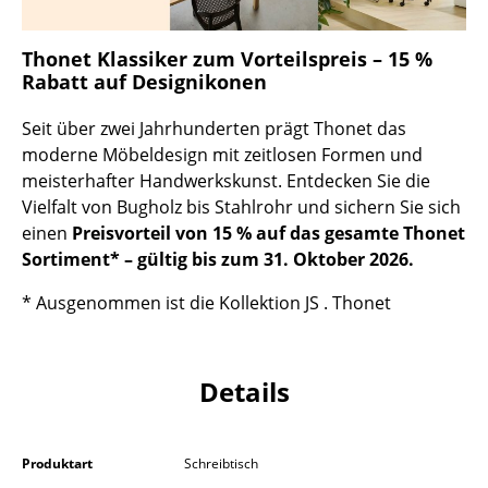
Kleinaufbewahrung
Thonet Klassiker zum Vorteilspreis – 15 %
Einzelteile
Rabatt auf Designikonen
... alle Aufbewahrungsmöbel
Seit über zwei Jahrhunderten prägt Thonet das
moderne Möbeldesign mit zeitlosen Formen und
Licht
meisterhafter Handwerkskunst. Entdecken Sie die
Hängeleuchten & Deckenleuchten
Vielfalt von Bugholz bis Stahlrohr und sichern Sie sich
einen
Preisvorteil von 15 % auf das gesamte Thonet
Tischleuchten
Sortiment* – gültig bis zum 31. Oktober 2026.
Schreibtischleuchten
* Ausgenommen ist die Kollektion JS . Thonet
Stehleuchten & Leseleuchten
Bodenleuchten
Details
Wandleuchten
Outdoor-Leuchten
Produktart
Schreibtisch