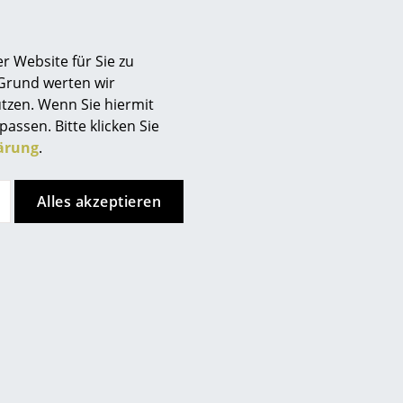
Berlin
Chemnitz
r Website für Sie zu
Düsseldorf
 Grund werten wir
Essen
tzen. Wenn Sie hiermit
Frankfurt
passen. Bitte klicken Sie
Freiburg
ärung
.
Hamburg
Hannover
Alles akzeptieren
Kempten
nporig decklackiert
Köln
Konstanz
Leipzig
Mainz
München
Nürnberg
Schwarzwald