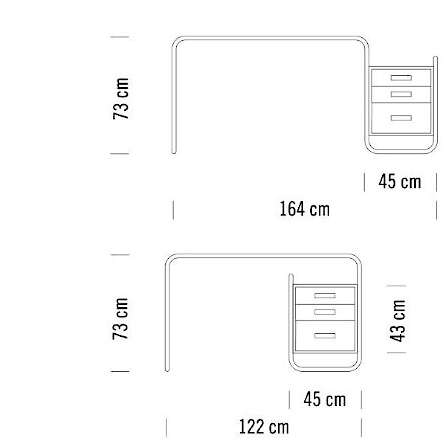
Farbwelten
Das Original
Geschenkideen
ervice
ontakt
ezahlung
ersand
AQ
ückgabe & Umtausch
sere Vorteile auf einen Blick
GB
atenschutz
Projektplanung