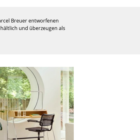
Empfang
Cafeteria
arcel Breuer entworfenen
Branchenlösungen
hältlich und überzeugen als
Sicheres Arbeiten
Das Original