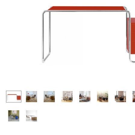
Stehpulte
Hocker
Kindertische
Bänke & Liegen
Gartentische
Sitzsäcke
Servierwagen
Gartenstühle
Einzelteile
Kinderstühle
... alle Tische
Schaukelstühle
Bürodrehstühle
Konferenzstühle
Bürosessel
Einzelteile
... alle Sitzmöbel