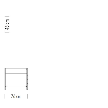
Unternehmen
Über uns
smow vor Ort
Katalog
Jobs bei smow
Arbeiten bei smow
Newsletter
Journal
Presse
Impressum
Stores