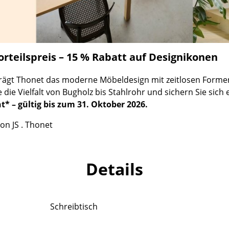
Richard Lampert
Ludwig Mies van der Rohe
Thonet
Marcel Breuer
USM Haller
Philippe Starck
Vitra
Verner Panton
rteilspreis – 15 % Rabatt auf Designikonen
... alle Hersteller A-Z
... alle Designer A-Z
prägt Thonet das moderne Möbeldesign mit zeitlosen Forme
Neu bei smow
die Vielfalt von Bugholz bis Stahlrohr und sichern Sie sich
Inspiration
* – gültig bis zum 31. Oktober 2026.
Special Editions
on JS . Thonet
Designklassiker
Frauen im Design
Bauhaus Design
Details
Midcentury Design
Skandinavisches De
Italienisches Design
Schreibtisch
Nachhaltiges Desig
Natürliche Material