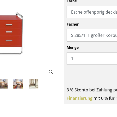
Farbe
Barmöbel
Outdoor-Leuchten
Garderoben
Akkuleuchten
Kleinaufbewahrung
... alle Leuchten
Fächer
Einzelteile
... alle Aufbewahrungsmöbel
USM Haller Konfigurator
Menge
Zuhause
3 % Skonto bei Zahlung p
Finanzierung
mit 0 % für 
Wohnzimmer
Esszimmer
Schlafzimmer