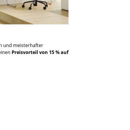
n und meisterhafter
 einen
Preisvorteil von 15 % auf
sign
n
ien