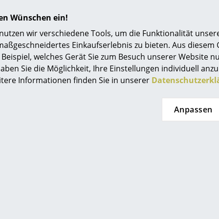
Einrichtungsberatung
hren Wünschen ein!
Esche gebeizt
Referenzen
tzen wir verschiedene Tools, um die Funktionalität unsere
maßgeschneidertes Einkaufserlebnis zu bieten. Aus diesem
smow Kompass
Beispiel, welches Gerät Sie zum Besuch unserer Website nu
Esche offenporig decklackiert
aben Sie die Möglichkeit, Ihre Einstellungen individuell anzu
itere Informationen finden Sie in unserer
Datenschutzerkl
Anpassen
Gestell: Stahlrohr, verchromt
Korpus: Buche / Esche gebeizt oder Esche offe
In 4 Ausführungen erhältlich:
1 großer Korpus rechts außen
1 großer Korpus rechts innen
2 Fachböden rechts außen
2 Fachböden rechts innen