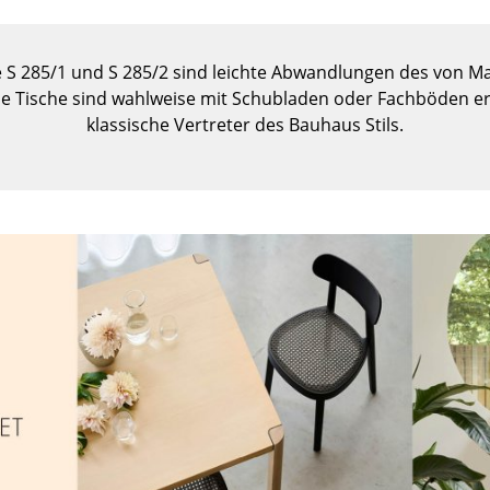
Kinderzimmer
Arbeitszimmer
e S 285/1 und S 285/2 sind leichte Abwandlungen des von M
Diele
ide Tische sind wahlweise mit Schubladen oder Fachböden er
Badezimmer
klassische Vertreter des Bauhaus Stils.
Stauraum
Balkon & Garten
Hersteller
Designer
Artemide
Alvar Aalto
Cassina
Arne Jacobsen
Fritz Hansen
Charles & Ray Eames
HAY
Eero Saarinen
Knoll International
Egon Eiermann
Louis Poulsen
Eileen Gray
Muuto
Jean Prouvé
Nils Holger Moormann
Le Corbusier