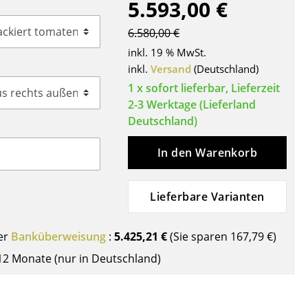
5.593,00 €
Decken
Kissen
6.580,00 €
Teppiche
inkl. 19 % MwSt.
Vorhänge
inkl.
Versand
(Deutschland)
... alle Accessoires
1 x sofort lieferbar, Lieferzeit
2-3 Werktage (Lieferland
Deutschland)
In den Warenkorb
Lieferbare Varianten
Büro
er
Banküberweisung
:
5.425,21 €
(Sie sparen
167,79 €
)
12 Monate (nur in Deutschland)
Arbeitsplatz
Management Büro
Konferenzraum