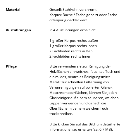
Spiegel
Material
Gestell: Stahlrohr, verchromt
Korpus: Buche / Esche gebeizt oder Esche
Figuren & Miniaturen
offenporig decklackiert
Ausführungen
In 4 Ausführungen erhältlich:
Vasen
1 großer Korpus rechts außen
Tabletts
1 großer Korpus rechts innen
2 Fachböden rechts außen
Büroutensilien
2 Fachböden rechts innen
Aufbewahrungsboxen
Pflege
Bitte verwenden sie zur Reinigung der
Holzflächen ein weiches, feuchtes Tuch und
ein mildes, neutrales Reinigungsmittel.
Decken
Metall: zur schnellen Entfernung von
Verunreinigungen auf polierten Glanz-,
Kissen
Mattchromoberflächen, können Sie jeden
Glasreiniger auf einem sauberen, weichen
Teppiche
Lappen verwenden und danach die
Oberfläche mit einem weichen Tuch
Vorhänge
trockenreiben.
Bitte klicken Sie auf das Bild, um detaillierte
... alle Accessoires
Informationen zu erhalten (ca. 0,7 MB).