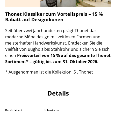
Kleinaufbewahrung
Thonet Klassiker zum Vorteilspreis – 15 %
Einzelteile
Rabatt auf Designikonen
... alle Aufbewahrungsmöbel
Seit über zwei Jahrhunderten prägt Thonet das
moderne Möbeldesign mit zeitlosen Formen und
Licht
meisterhafter Handwerkskunst. Entdecken Sie die
Hängeleuchten & Deckenleuchten
Vielfalt von Bugholz bis Stahlrohr und sichern Sie sich
einen
Preisvorteil von 15 % auf das gesamte Thonet
Tischleuchten
Sortiment* – gültig bis zum 31. Oktober 2026.
Schreibtischleuchten
* Ausgenommen ist die Kollektion JS . Thonet
Stehleuchten & Leseleuchten
Bodenleuchten
Details
Wandleuchten
Outdoor-Leuchten
Produktart
Schreibtisch