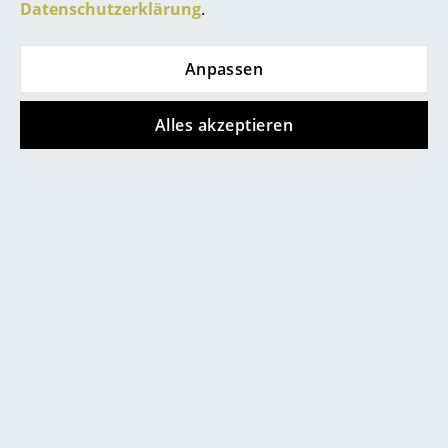
Datenschutzerklärung
.
Produktfamilie
S 285
separat erhältlich
Büro
Produktdatenblatt
Bitte klicken Sie auf das Bild, um detaillierte
Anpassen
Arbeitsplatz
Informationen zu erhalten (ca. 1,6 MB).
Management Büro
Alles akzeptieren
Konferenzraum
Empfang
Cafeteria
Branchenlösungen
Sicheres Arbeiten
Hersteller & Designer
Angebote
Hersteller
Angebot
Angebot