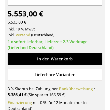
Tische
5.553,00 €
Esstische
6.533,00 €
Beistelltische
inkl. 19 % MwSt.
inkl.
Versand
(Deutschland)
Couchtische
1 x sofort lieferbar, Lieferzeit 2-3 Werktage
Schreibtische
(Lieferland Deutschland)
Sekretäre & PC-Tische
In den Warenkorb
Konferenztische
Lieferbare Varianten
Stehtische & Stehpulte
Kindertische
3 % Skonto bei Zahlung per
Banküberweisung
:
5.386,41 €
(Sie sparen
166,59 €
)
Gartentische
Finanzierung
mit 0 % für 12 Monate (nur in
Servierwagen
Deutschland)