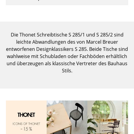
Einzelteile
... alle Tische
Aufbewahren
Die Thonet Schreibtische S 285/1 und S 285/2 sind
leichte Abwandlungen des von Marcel Breuer
Regale & Schränke
entworfenen Designklassikers S 285. Beide Tische sind
Bücherregale
wahlweise mit Schubladen oder Fachböden erhältlich
und überzeugen als klassische Vertreter des Bauhaus
Wandregale
Stils.
Sideboards & Kommoden
TV Möbel
Beistell- & Rollcontainer
Barmöbel
Garderoben