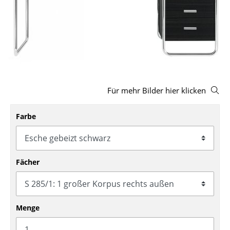
Hocker
Bänke & Liegen
Sitzsäcke
Gartenstühle
Für mehr Bilder hier klicken
Kinderstühle
Schaukelstühle
Farbe
Bürodrehstühle
Konferenzstühle
Fächer
Bürosessel
Einzelteile
Menge
... alle Sitzmöbel