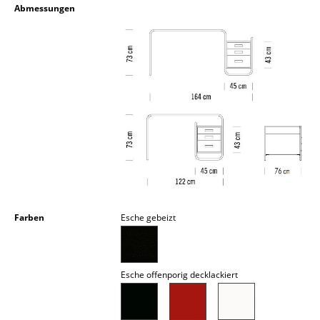
Abmessungen
Akkuleuchten
... alle Leuchten
Betten
Doppelbetten
Einzelbetten
Stapelbetten
Kinderbetten
Farben
Esche gebeizt
Nachttische & Bettzubehör
... alle Betten
Esche offenporig decklackiert
Accessoires
Uhren