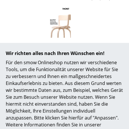
Räume
Zuhause
Wohnzimmer
Esszimmer
Zertifikate &
Thonet hat das Thema Nachhaltigkeit zu
Nachhaltigkeit
einem Unternehmensgrundsatz erklärt.
Wir richten alles nach Ihren Wünschen ein!
Kontinuierlich optimiert der Hersteller
Schlafzimmer
sämtliche Prozesse von der
Für den smow Onlineshop nutzen wir verschiedene
Produktion/Technologie über die
Kinderzimmer
Tools, um die Funktionalität unserer Website für Sie
Materialwirtschaft und Recyclingfähigkeit bis
zu verbessern und Ihnen ein maßgeschneidertes
hin zu den Transportwegen und achtet
Arbeitszimmer
beständig auf ressourcenschonenden
Einkaufserlebnis zu bieten. Aus diesem Grund werten
Energieverbrauch und Materialeinsatz. Nicht
wir bestimmte Daten aus, zum Beispiel, welches Gerät
Diele
zuletzt zählen die sozialen und ethischen
Sie zum Besuch unserer Website nutzen. Wenn Sie
Grundsätze zum obersten Gebot. Für seine
Badezimmer
Maßnahmen des nachhaltigen und
hiermit nicht einverstanden sind, haben Sie die
umweltfreundlichen Wirtschaftens erhielt
Möglichkeit, Ihre Einstellungen individuell
Thonet das “Green Globe Zertifikat” -
weitere
Stauraum
anzupassen. Bitte klicken Sie hierfür auf "Anpassen".
Informationen erhalten Sie hier
.
Weitere Informationen finden Sie in unserer
Balkon & Garten
Gewährleistung
24 Monate