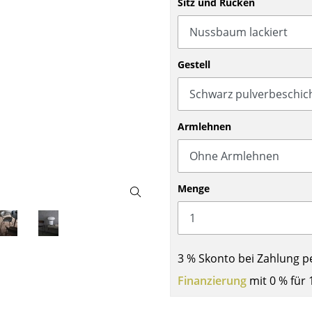
Sitz und Rücken
Barmöbel
Outdoor-Leuchten
Garderoben
Akkuleuchten
Kleinaufbewahrung
... alle Leuchten
Gestell
Einzelteile
... alle Aufbewahrungsmöbel
USM Haller Konfigurator
Armlehnen
Menge
Zuhause
3 % Skonto bei Zahlung p
Wohnzimmer
Finanzierung
mit 0 % für 
Esszimmer
Schlafzimmer