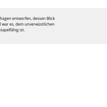
Empfang
Cafeteria
Branchenlösungen
nhagen entworfen, dessen Blick
Sicheres Arbeiten
l war es, dem unverwüstlichen
apelfähig ist.
Das Original