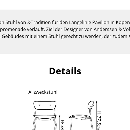
Kinderzimmer
Arbeitszimmer
Diele
on Stuhl von &Tradition für den Langelinie Pavilion in Kope
Badezimmer
promenade verläuft. Ziel der Designer von Anderssen & Vol
 Gebäudes mit einem Stuhl gerecht zu werden, der zudem st
Stauraum
Balkon & Garten
Hersteller
Designer
Details
Artemide
Alvar Aalto
Cassina
Arne Jacobsen
Fritz Hansen
Charles & Ray Eames
Allzweckstuhl
HAY
Eero Saarinen
Knoll International
Egon Eiermann
Louis Poulsen
Eileen Gray
Muuto
Jean Prouvé
Nils Holger Moormann
Le Corbusier