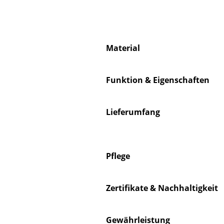
Material
S
Funktion & Eigenschaften
K
B
V
Lieferumfang
F
R
Un
Pflege
A
D
Zertifikate & Nachhaltigkeit
Gewährleistung