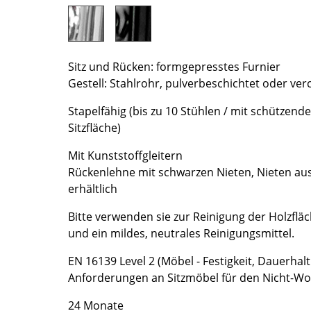
Farbwelten
Das Original
Geschenkideen
Sitz und Rücken: formgepresstes Furnier
Gestell: Stahlrohr, pulverbeschichtet oder ve
ervice
Stapelfähig (bis zu 10 Stühlen / mit schützend
ontakt
Sitzfläche)
ezahlung
ersand
Mit Kunststoffgleitern
AQ
Rückenlehne mit schwarzen Nieten, Nieten au
erhältlich
ückgabe & Umtausch
sere Vorteile auf einen Blick
Bitte verwenden sie zur Reinigung der Holzflä
GB
und ein mildes, neutrales Reinigungsmittel.
atenschutz
EN 16139 Level 2 (Möbel - Festigkeit, Dauerhalt
Anforderungen an Sitzmöbel für den Nicht-W
Projektplanung
24 Monate