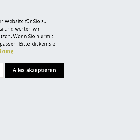
Berlin
Chemnitz
r Website für Sie zu
Düsseldorf
 Grund werten wir
Essen
tzen. Wenn Sie hiermit
Frankfurt
passen. Bitte klicken Sie
Freiburg
ärung
.
Hamburg
Hannover
Alles akzeptieren
Kempten
Köln
Konstanz
Leipzig
Mainz
München
Nürnberg
Schwarzwald