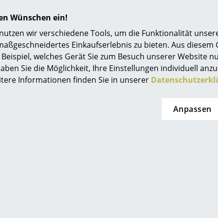
Einrichtungsberatung
Bitte klicken Sie auf das Bild, um detaillierte
hren Wünschen ein!
Informationen zu erhalten (ca. 0,9 MB).
Referenzen
tzen wir verschiedene Tools, um die Funktionalität unsere
maßgeschneidertes Einkaufserlebnis zu bieten. Aus diesem
smow Kompass
Beispiel, welches Gerät Sie zum Besuch unserer Website nu
aben Sie die Möglichkeit, Ihre Einstellungen individuell anzu
itere Informationen finden Sie in unserer
Datenschutzerkl
Anpassen