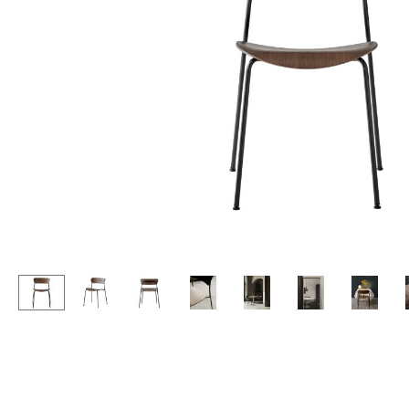
Stehpulte
Hocker
Kindertische
Bänke & Liegen
Gartentische
Sitzsäcke
Servierwagen
Gartenstühle
Einzelteile
Kinderstühle
... alle Tische
Schaukelstühle
Bürodrehstühle
Konferenzstühle
Bürosessel
Einzelteile
... alle Sitzmöbel