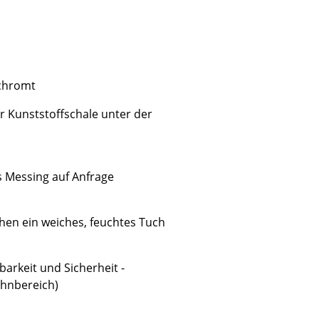
rchromt
Unternehmen
er Kunststoffschale unter der
Über uns
smow vor Ort
Katalog
Jobs bei smow
s Messing auf Anfrage
Arbeiten bei smow
Newsletter
chen ein weiches, feuchtes Tuch
Journal
Presse
barkeit und Sicherheit -
Impressum
ohnbereich)
Stores