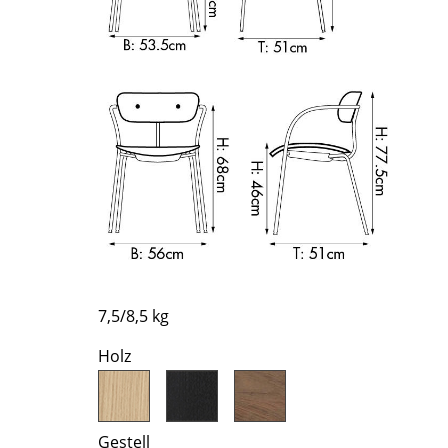
Richard Lampert
Ludwig Mies van der Rohe
Thonet
Marcel Breuer
USM Haller
Philippe Starck
Vitra
Verner Panton
... alle Hersteller A-Z
... alle Designer A-Z
Neu bei smow
Inspiration
Special Editions
Designklassiker
Frauen im Design
Bauhaus Design
7,5/8,5 kg
Midcentury Design
Holz
Skandinavisches De
Italienisches Design
Nachhaltiges Desig
Gestell
Natürliche Material