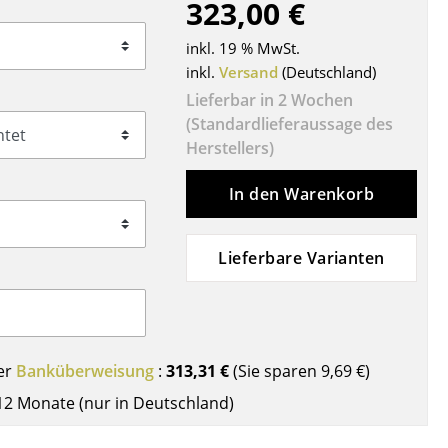
323,00 €
Decken
Kissen
inkl. 19 % MwSt.
Teppiche
inkl.
Versand
(Deutschland)
Vorhänge
Lieferbar in 2 Wochen
(Standardlieferaussage des
... alle Accessoires
Herstellers)
In den Warenkorb
Lieferbare Varianten
Büro
er
Banküberweisung
:
313,31 €
(Sie sparen
9,69 €
)
Arbeitsplatz
12 Monate (nur in Deutschland)
Management Büro
Konferenzraum