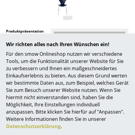
Artemide
Cassina
Fritz Hansen
Produktpräsentation
HAY
Wir richten alles nach Ihren Wünschen ein!
Knoll International
Für den smow Onlineshop nutzen wir verschiedene
Louis Poulsen
Tools, um die Funktionalität unserer Website für Sie
zu verbessern und Ihnen ein maßgeschneidertes
Muuto
Einkaufserlebnis zu bieten. Aus diesem Grund werten
Noch mehr Inspiration?
wir bestimmte Daten aus, zum Beispiel, welches Gerät
Nils Holger Moormann
Hier ist ein interessantes YouTube-Video
Sie zum Besuch unserer Website nutzen. Wenn Sie
verlinkt, allerdings haben Sie sich gegen
die Verwendung von YouTube auf unseren
Richard Lampert
hiermit nicht einverstanden sind, haben Sie die
Seiten entschieden. Wenn Sie das Video
Möglichkeit, Ihre Einstellungen individuell
jetzt sehen möchten, klicken Sie bitte
hier
Thonet
anzupassen. Bitte klicken Sie hierfür auf "Anpassen".
um Ihre Einstellungen zu ändern.
Weitere Informationen finden Sie in unserer
USM Haller
Datenschutzerklärung
.
Vitra