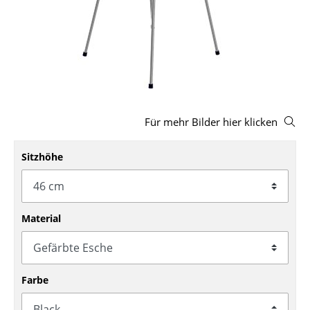
Hocker
Bänke & Liegen
Sitzsäcke
Gartenstühle
Für mehr Bilder hier klicken
Kinderstühle
Schaukelstühle
Sitzhöhe
Bürodrehstühle
Konferenzstühle
Material
Bürosessel
Einzelteile
Farbe
... alle Sitzmöbel