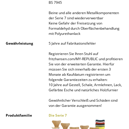
BS 7945
Räume
Beine und alle anderen Metallkomponenten
der Serie 7 sind wiederverwertbar
Zuhause
Keine Gefahr der Freisetzung von
Formaldehyd durch Oberflächenbehandlung
Wohnzimmer
mit Polyurethanlack
Gewährleistung
5 Jahre auf Fabrikationsfehler
Esszimmer
Registrieren Sie Ihren Stuhl auf
Schlafzimmer
fritzhansen.com/MY-REPUBLIC und profitieren
Sie von der erweiterten Garantie. Hierfür
Kinderzimmer
müssen Sie sich innerhalb der ersten 3
Monate ab Kaufdatum registrieren um
Arbeitszimmer
folgende Garantiezeiten zu erhalten:
10 Jahre auf Gestell, Schale, Armlehnen, Lack,
Diele
Gefärbte Esche und natürliches Holzfurnier
Gewöhnlicher Verschleiß und Schäden sind
Badezimmer
von der Garantie ausgenommen!
Stauraum
Produktfamilie
Die Serie 7
Balkon & Garten