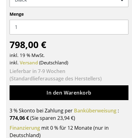
Tische
Menge
Esstische
Beistelltische
798,00 €
Couchtische
inkl. 19 % MwSt.
Schreibtische
inkl.
Versand
(Deutschland)
Sekretäre & PC-Tische
Lieferbar in 7-9 Wochen
(Standardlieferaussage des Herstellers)
Konferenztische
In den Warenkorb
Stehtische & Stehpulte
Kindertische
3 % Skonto bei Zahlung per
Banküberweisung
:
774,06 €
(Sie sparen
23,94 €
)
Gartentische
Finanzierung
mit 0 % für 12 Monate (nur in
Servierwagen
Deutschland)