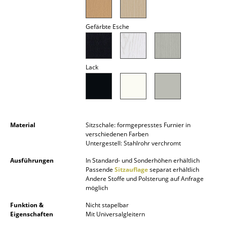
Akkuleuchten
Gefärbte Esche
... alle Leuchten
Betten
Lack
Doppelbetten
Einzelbetten
Stapelbetten
Material
Sitzschale: formgepresstes Furnier in
verschiedenen Farben
Kinderbetten
Untergestell: Stahlrohr verchromt
Nachttische & Bettzubehör
Ausführungen
In Standard- und Sonderhöhen erhältlich
Passende
Sitzauflage
separat erhältlich
... alle Betten
Andere Stoffe und Polsterung auf Anfrage
möglich
Accessoires
Funktion &
Nicht stapelbar
Eigenschaften
Mit Universalgleitern
Uhren