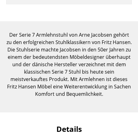
Einzelteile
... alle Tische
Aufbewahren
Der Serie 7 Armlehnstuhl von Arne Jacobsen gehört
zu den erfolgreichen Stuhlklassikern von Fritz Hansen.
Regale & Schränke
Die Stuhlserie machte Jacobsen in den 50er Jahren zu
einem der bedeutendsten Möbeldesigner überhaupt
Bücherregale
und der dänische Hersteller verzeichnet mit dem
Wandregale
klassischen Serie 7 Stuhl bis heute sein
meistverkauftes Produkt. Mit Armlehnen ist dieses
Sideboards & Kommoden
Fritz Hansen Möbel eine Weiterentwicklung in Sachen
Komfort und Bequemlichkeit.
TV Möbel
Beistell- & Rollcontainer
Barmöbel
Details
Garderoben