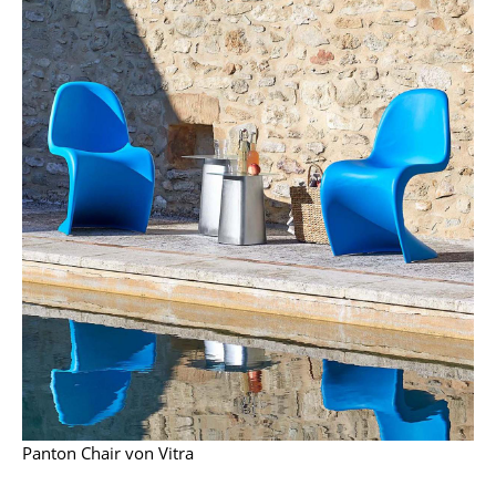
Spiegel
Figuren & Miniaturen
Vasen
Tabletts
Büroutensilien
Aufbewahrungsboxen
Decken
Kissen
Teppiche
Vorhänge
Panton Chair von Vitra
... alle Accessoires