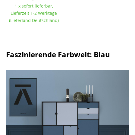
1 x sofort lieferbar,
Tische
Lieferzeit 1-2 Werktage
Esstische
(Lieferland Deutschland)
Beistelltische
Couchtische
Faszinierende Farbwelt: Blau
Schreibtische
Sekretäre & PC-Tische
Konferenztische
Stehtische & Stehpulte
Kindertische
Gartentische
Servierwagen