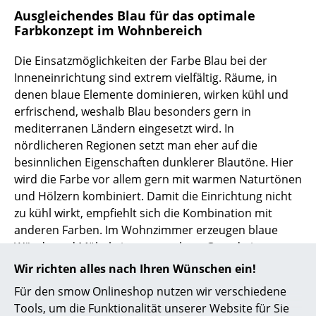
Ausgleichendes Blau für das optimale
Räume
Farbkonzept im Wohnbereich
Zuhause
Die Einsatzmöglichkeiten der Farbe Blau bei der
Inneneinrichtung sind extrem vielfältig. Räume, in
Wohnzimmer
denen blaue Elemente dominieren, wirken kühl und
Esszimmer
erfrischend, weshalb Blau besonders gern in
mediterranen Ländern eingesetzt wird. In
Schlafzimmer
nördlicheren Regionen setzt man eher auf die
besinnlichen Eigenschaften dunklerer Blautöne. Hier
Kinderzimmer
wird die Farbe vor allem gern mit warmen Naturtönen
Arbeitszimmer
und Hölzern kombiniert. Damit die Einrichtung nicht
zu kühl wirkt, empfiehlt sich die Kombination mit
Diele
anderen Farben. Im Wohnzimmer erzeugen blaue
Wände und Möbel eine angenehme Grundstimmung,
Badezimmer
die durch rote Elemente oder Gelbtöne belebt
Wir richten alles nach Ihren Wünschen ein!
Stauraum
werden kann. Dezente Komplementärkontraste, also
Für den smow Onlineshop nutzen wir verschiedene
Blau in Verbindung mit Gelb oder Orange, wirken
Balkon & Garten
Tools, um die Funktionalität unserer Website für Sie
gerade bei Wohnaccessoires behaglich, aber