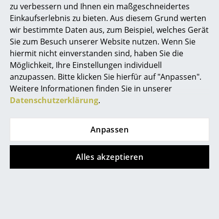
zu verbessern und Ihnen ein maßgeschneidertes
spannungsvoll. Besonders bei der Kücheneinrichtung
Büro
Einkaufserlebnis zu bieten. Aus diesem Grund werten
wird gern auf verschiedene frische, leichte
wir bestimmte Daten aus, zum Beispiel, welches Gerät
Blaunuancen in Kombination mit weißen Möbeln, Holz
Arbeitsplatz
Sie zum Besuch unserer Website nutzen. Wenn Sie
oder Edelstahl zurückgegriffen. Im Schlaf- oder
hiermit nicht einverstanden sind, haben Sie die
Management Büro
Arbeitszimmer entfaltet Blau seinen beruhigenden
Möglichkeit, Ihre Einstellungen individuell
und konzentrationsfördernden Charakter und schafft
Konferenzraum
anzupassen. Bitte klicken Sie hierfür auf "Anpassen".
eine sichere Grundstimmung. Ein Farbkonzept fürs
Weitere Informationen finden Sie in unserer
Schlafzimmer
aus Blautönen in Kombination mit
Empfang
Datenschutzerklärung
.
Cremetönen, Rosa oder Gelb wirkt weniger kühl,
Cafeteria
freundlicher und zugänglicher.
Anpassen
Branchenlösungen
Sicheres Arbeiten
Alles akzeptieren
Hersteller & Designer
Hersteller