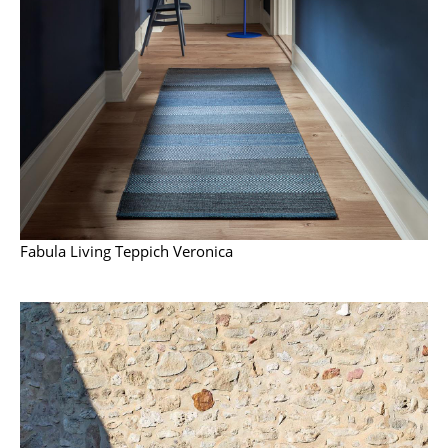
Akkuleuchten
... alle Leuchten
Betten
Doppelbetten
Einzelbetten
Stapelbetten
Fabula Living Teppich Veronica
Kinderbetten
Nachttische & Bettzubehör
... alle Betten
Accessoires
Uhren