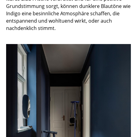
Kleinaufbewahrung
Grundstimmung sorgt, können dunklere Blautöne wie
Indigo eine besinnliche Atmosphäre schaffen, die
Einzelteile
entspannend und wohltuend wirkt, oder auch
nachdenklich stimmt.
... alle Aufbewahrungsmöbel
Licht
Hängeleuchten & Deckenleuchten
Tischleuchten
Schreibtischleuchten
Stehleuchten & Leseleuchten
Bodenleuchten
Wandleuchten
Outdoor-Leuchten