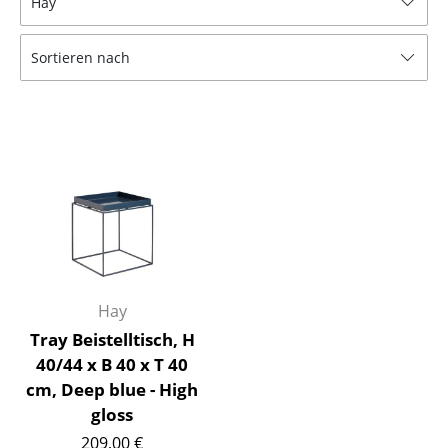
Hay
Hocker
Sortieren nach
Bänke & Liegen
Sitzsäcke
Gartenstühle
Kinderstühle
Schaukelstühle
Bürodrehstühle
Konferenzstühle
Hay
Tray Beistelltisch, H
Bürosessel
40/44 x B 40 x T 40
Einzelteile
cm, Deep blue - High
gloss
... alle Sitzmöbel
209,00 €