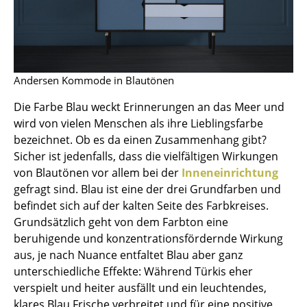
Einzelteile
... alle Tische
Aufbewahren
Andersen Kommode in Blautönen
Regale & Schränke
Die Farbe Blau weckt Erinnerungen an das Meer und
wird von vielen Menschen als ihre Lieblingsfarbe
Bücherregale
bezeichnet. Ob es da einen Zusammenhang gibt?
Wandregale
Sicher ist jedenfalls, dass die vielfältigen Wirkungen
von Blautönen vor allem bei der
Inneneinrichtung
Sideboards & Kommoden
gefragt sind. Blau ist eine der drei Grundfarben und
befindet sich auf der kalten Seite des Farbkreises.
TV Möbel
Grundsätzlich geht von dem Farbton eine
Beistell- & Rollcontainer
beruhigende und konzentrationsfördernde Wirkung
aus, je nach Nuance entfaltet Blau aber ganz
Barmöbel
unterschiedliche Effekte: Während Türkis eher
verspielt und heiter ausfällt und ein leuchtendes,
Garderoben
klares Blau Frische verbreitet und für eine positive