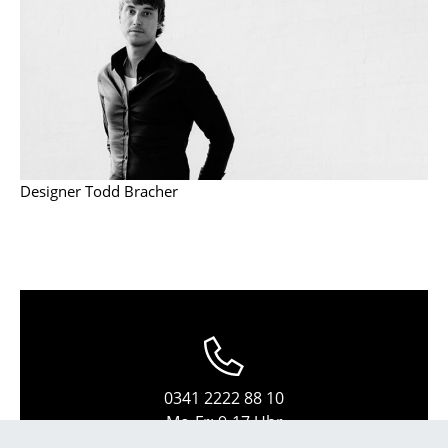
Kleinaufbewahrung
Einzelteile
... alle Aufbewahrungsmöbel
Licht
Hängeleuchten & Deckenleuchten
Designer Todd Bracher
Tischleuchten
Schreibtischleuchten
Stehleuchten & Leseleuchten
Bodenleuchten
Wandleuchten
0341 2222 88 10
Mo-Fr: 9-17 Uhr
Outdoor-Leuchten