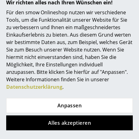
Wir richten alles nach Ihren Wünschen ein!
Akkuleuchten
Für den smow Onlineshop nutzen wir verschiedene
... alle Leuchten
Tools, um die Funktionalität unserer Website für Sie
zu verbessern und Ihnen ein maßgeschneidertes
Betten
Einkaufserlebnis zu bieten. Aus diesem Grund werten
wir bestimmte Daten aus, zum Beispiel, welches Gerät
Doppelbetten
Sie zum Besuch unserer Website nutzen. Wenn Sie
hiermit nicht einverstanden sind, haben Sie die
Einzelbetten
service@smow.de
Möglichkeit, Ihre Einstellungen individuell
Stapelbetten
anzupassen. Bitte klicken Sie hierfür auf "Anpassen".
Weitere Informationen finden Sie in unserer
Kinderbetten
Datenschutzerklärung
.
Nachttische & Bettzubehör
Anpassen
... alle Betten
Accessoires
Alles akzeptieren
Store vor Ort kontaktieren
Uhren