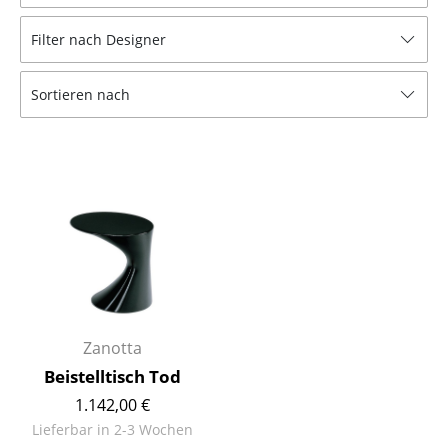
Hocker
Filter nach Designer
Bänke & Liegen
Sortieren nach
Sitzsäcke
Gartenstühle
Kinderstühle
Schaukelstühle
Bürodrehstühle
Konferenzstühle
Bürosessel
Zanotta
Beistelltisch Tod
Einzelteile
1.142,00 €
... alle Sitzmöbel
Lieferbar in 2-3 Wochen