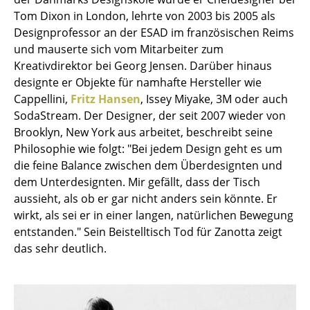
Einzelteile
Tom Dixon in London, lehrte von 2003 bis 2005 als
Designprofessor an der ESAD im französischen Reims
... alle Tische
und mauserte sich vom Mitarbeiter zum
Kreativdirektor bei Georg Jensen. Darüber hinaus
Aufbewahren
designte er Objekte für namhafte Hersteller wie
Cappellini,
Fritz Hansen
, Issey Miyake, 3M oder auch
Regale & Schränke
SodaStream. Der Designer, der seit 2007 wieder von
Bücherregale
Brooklyn, New York aus arbeitet, beschreibt seine
Philosophie wie folgt: "Bei jedem Design geht es um
Wandregale
die feine Balance zwischen dem Überdesignten und
dem Unterdesignten. Mir gefällt, dass der Tisch
Sideboards & Kommoden
aussieht, als ob er gar nicht anders sein könnte. Er
TV Möbel
wirkt, als sei er in einer langen, natürlichen Bewegung
entstanden." Sein Beistelltisch Tod für Zanotta zeigt
Beistell- & Rollcontainer
das sehr deutlich.
Barmöbel
Garderoben