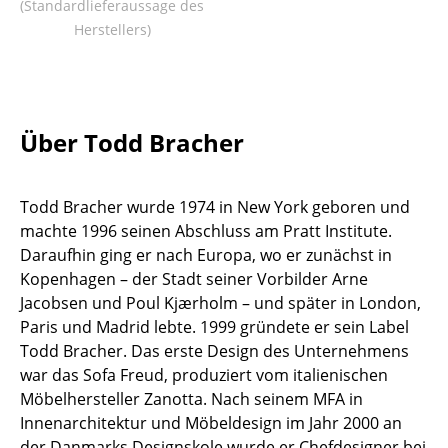
(Standardlieferaussage des
Tische
Herstellers)
Esstische
Beistelltische
Über Todd Bracher
Couchtische
Schreibtische
Todd Bracher wurde 1974 in New York geboren und
Sekretäre & PC-Tische
machte 1996 seinen Abschluss am Pratt Institute.
Daraufhin ging er nach Europa, wo er zunächst in
Konferenztische
Kopenhagen – der Stadt seiner Vorbilder Arne
Jacobsen und Poul Kjærholm – und später in London,
Stehtische & Stehpulte
Paris und Madrid lebte. 1999 gründete er sein Label
Kindertische
Todd Bracher. Das erste Design des Unternehmens
war das Sofa Freud, produziert vom italienischen
Gartentische
Möbelhersteller Zanotta. Nach seinem MFA in
Innenarchitektur und Möbeldesign im Jahr 2000 an
Servierwagen
der Danmarks Designskole wurde er Chefdesigner bei