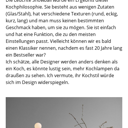
Die Leuchte Snowball wurde ein Ergebnis dieser
Kochphilosophie. Sie besteht aus wenigen Zutaten
Büro
(Glas/Stahl), hat verschiedene Texturen (rund, eckig,
kurz, lang) und man muss keinen bestimmten
Arbeitsplatz
Geschmack haben, um sie zu mögen. Sie ist einfach
Management Büro
und hat eine Funktion, die zu den meisten
Einstellungen passt. Vielleicht können wir es bald
Konferenzraum
einen Klassiker nennen, nachdem es fast 20 Jahre lang
ein Bestseller war?
Empfang
Ich schätze, alle Designer werden anders denken als
Cafeteria
ein Koch, es könnte lustig sein, mehr Kochlampen da
draußen zu sehen. Ich vermute, ihr Kochstil würde
Branchenlösungen
sich im Design widerspiegeln.
Sicheres Arbeiten
Hersteller & Designer
Hersteller