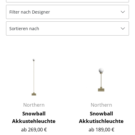
Hocker
Filter nach Designer
Bänke & Liegen
Sortieren nach
Sitzsäcke
Gartenstühle
Kinderstühle
Schaukelstühle
Bürodrehstühle
Konferenzstühle
Bürosessel
Northern
Northern
Snowball
Snowball
Einzelteile
Akkustehleuchte
Akkutischleuchte
... alle Sitzmöbel
ab 269,00 €
ab 189,00 €