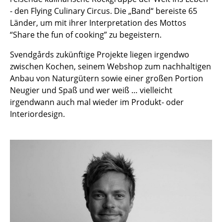
Akkuleuchten
- den Flying Culinary Circus. Die „Band“ bereiste 65
Länder, um mit ihrer Interpretation des Mottos
... alle Leuchten
“Share the fun of cooking” zu begeistern.
Betten
Svendgårds zukünftige Projekte liegen irgendwo
zwischen Kochen, seinem Webshop zum nachhaltigen
Doppelbetten
Anbau von Naturgütern sowie einer großen Portion
Neugier und Spaß und wer weiß … vielleicht
Einzelbetten
irgendwann auch mal wieder im Produkt- oder
Stapelbetten
Interiordesign.
Kinderbetten
Nachttische & Bettzubehör
... alle Betten
Accessoires
Uhren