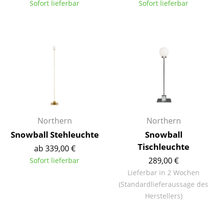
Sofort lieferbar
Sofort lieferbar
Tische
Esstische
Beistelltische
Couchtische
Schreibtische
Sekretäre & PC-Tische
Northern
Northern
Konferenztische
Snowball Stehleuchte
Snowball
Tischleuchte
ab 339,00 €
Stehtische & Stehpulte
289,00 €
Sofort lieferbar
Kindertische
Lieferbar in 2 Wochen
(Standardlieferaussage des
Gartentische
Herstellers)
Servierwagen