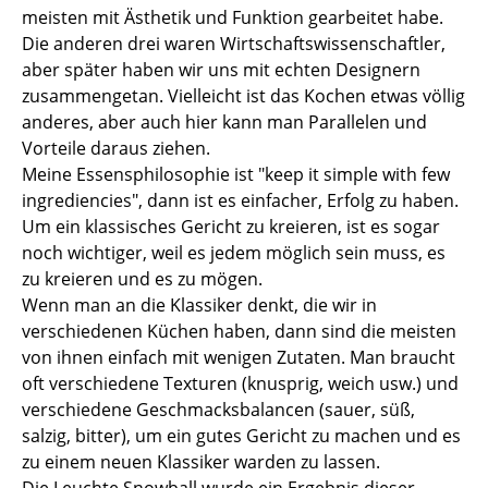
meisten mit Ästhetik und Funktion gearbeitet habe.
Räume
Die anderen drei waren Wirtschaftswissenschaftler,
aber später haben wir uns mit echten Designern
Zuhause
zusammengetan. Vielleicht ist das Kochen etwas völlig
anderes, aber auch hier kann man Parallelen und
Wohnzimmer
Vorteile daraus ziehen.
Esszimmer
Meine Essensphilosophie ist "keep it simple with few
ingrediencies", dann ist es einfacher, Erfolg zu haben.
Schlafzimmer
Um ein klassisches Gericht zu kreieren, ist es sogar
noch wichtiger, weil es jedem möglich sein muss, es
Kinderzimmer
zu kreieren und es zu mögen.
Arbeitszimmer
Wenn man an die Klassiker denkt, die wir in
verschiedenen Küchen haben, dann sind die meisten
Diele
von ihnen einfach mit wenigen Zutaten. Man braucht
oft verschiedene Texturen (knusprig, weich usw.) und
Badezimmer
verschiedene Geschmacksbalancen (sauer, süß,
Stauraum
salzig, bitter), um ein gutes Gericht zu machen und es
zu einem neuen Klassiker warden zu lassen.
Balkon & Garten