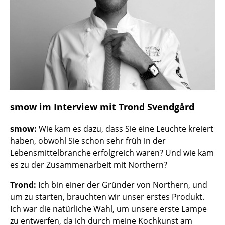
Spiegel
Figuren & Miniaturen
Vasen
Tabletts
Büroutensilien
smow im Interview mit Trond Svendgård
Aufbewahrungsboxen
smow:
Wie kam es dazu, dass Sie eine Leuchte kreiert
Decken
haben, obwohl Sie schon sehr früh in der
Lebensmittelbranche erfolgreich waren? Und wie kam
Kissen
es zu der Zusammenarbeit mit Northern?
Teppiche
Trond:
Ich bin einer der Gründer von Northern, und
Vorhänge
um zu starten, brauchten wir unser erstes Produkt.
Ich war die natürliche Wahl, um unsere erste Lampe
... alle Accessoires
zu entwerfen, da ich durch meine Kochkunst am