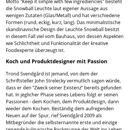
Motto "Keep it simple with few ingrediencies" besteht
Kleinaufbewahrung
die Snowball Leuchte laut eigener Aussage aus
wenigen Zutaten (Glas/Metall) und hat verschiedene
Einzelteile
Formen (rund, eckig, kurz, lang). Das minimalistische
... alle Aufbewahrungsmöbel
skandinavische Design der Leuchte Snowball besitzt
in diesem Fall viel vom Bauhaus, von dessen Aspekten
Licht
wie Schlichtheit und Funktionalität der kreative
Foodexperte überzeugt ist.
Hängeleuchten & Deckenleuchten
Koch und Produktdesigner mit Passion
Tischleuchten
Trond Svendgård ist jemand, von dem der
Schreibtischleuchten
Schriftsteller John Strelecky vermutlich sagen würde,
dass er den “Zweck seiner Existenz” bereits gefunden
Stehleuchten & Leseleuchten
hat. In jeglicher Phase seines Lebens folgt er seinen
Bodenleuchten
Passionen - dem Kochen, dem Produktdesign, dann
wieder dem Kochen. Beständig dem aufregenden
Wandleuchten
Neuen auf der Spur, rief Svendgård 2009 als
Mitbegründer die selbsternannte erste und einzige
Outdoor-Leuchten
reisende kulinarische Rockgruppe der Welt ins Leben