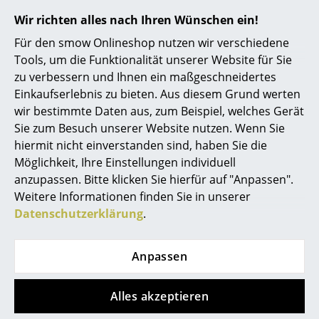
Wir richten alles nach Ihren Wünschen ein!
... alle Hersteller A-Z
Für den smow Onlineshop nutzen wir verschiedene
Designer
Tools, um die Funktionalität unserer Website für Sie
zu verbessern und Ihnen ein maßgeschneidertes
Alvar Aalto
Einkaufserlebnis zu bieten. Aus diesem Grund werten
wir bestimmte Daten aus, zum Beispiel, welches Gerät
Arne Jacobsen
Sie zum Besuch unserer Website nutzen. Wenn Sie
Charles & Ray Eames
hiermit nicht einverstanden sind, haben Sie die
Möglichkeit, Ihre Einstellungen individuell
Eero Saarinen
anzupassen. Bitte klicken Sie hierfür auf "Anpassen".
Weitere Informationen finden Sie in unserer
Egon Eiermann
Datenschutzerklärung
.
Eileen Gray
Anpassen
Jean Prouvé
Le Corbusier
Alles akzeptieren
Ludwig Mies van der Rohe