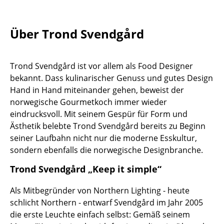
Einzelteile
... alle Tische
Über Trond Svendgård
Aufbewahren
Trond Svendgård ist vor allem als Food Designer
Regale & Schränke
bekannt. Dass kulinarischer Genuss und gutes Design
Hand in Hand miteinander gehen, beweist der
Bücherregale
norwegische Gourmetkoch immer wieder
Wandregale
eindrucksvoll. Mit seinem Gespür für Form und
Ästhetik belebte Trond Svendgård bereits zu Beginn
Sideboards & Kommoden
seiner Laufbahn nicht nur die moderne Esskultur,
sondern ebenfalls die norwegische Designbranche.
TV Möbel
Trond Svendgård „Keep it simple“
Beistell- & Rollcontainer
Als Mitbegründer von Northern Lighting - heute
Barmöbel
schlicht Northern - entwarf Svendgård im Jahr 2005
Garderoben
die erste Leuchte einfach selbst: Gemäß seinem