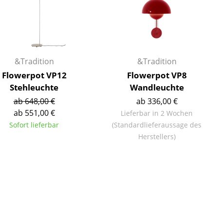
Empfang
Cafeteria
Branchenlösungen
Sicheres Arbeiten
&Tradition
&Tradition
Flowerpot VP12
Flowerpot VP8
Stehleuchte
Wandleuchte
Das Original
ab 648,00 €
ab 336,00 €
ab 551,00 €
Lieferbar in 2 Wochen
Sofort lieferbar
(Standardlieferaussage des
Herstellers)