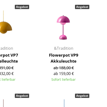
Barmöbel
Outdoor-Leuchten
Angebot
Angebot
Garderoben
Akkuleuchten
Kleinaufbewahrung
... alle Leuchten
Einzelteile
... alle Aufbewahrungsmöbel
USM Haller Konfigurator
adition
&Tradition
rpot VP7
Flowerpot VP9
elleuchte
Akkuleuchte
391,00 €
ab 188,00 €
332,00 €
ab 159,00 €
t lieferbar
Sofort lieferbar
Zuhause
Wohnzimmer
Angebot
Angebot
Esszimmer
Schlafzimmer