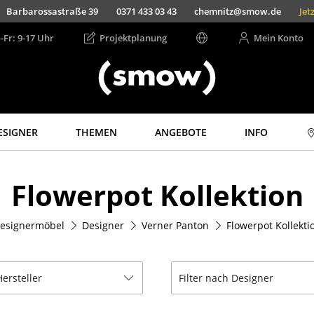
Barbarossastraße 39
0371 433 03 43
chemnitz@smow.de
Jet
-Fr: 9-17 Uhr
Projektplanung
Mein Konto
ESIGNER
THEMEN
ANGEBOTE
INFO
Aufbewahren
Licht
Flowerpot Kollektion
Regale & Schränke
Hängeleuchten &
Deckenleuchten
Bücherregale
Tischleuchten
esignermöbel
Designer
Verner Panton
Flowerpot Kollekti
Wandregale
Schreibtischleuchten
Sideboards &
Kommoden
Stehleuchten &
Leseleuchten
Hersteller
Filter nach Designer
TV Möbel
Bodenleuchten
Beistell- &
Rollcontainer
Wandleuchten