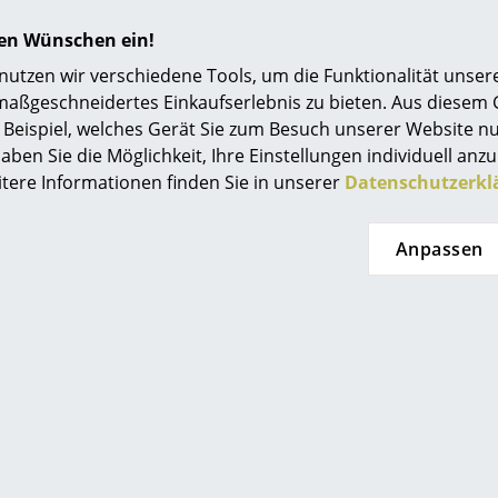
Einrichtungsberatung
 Inspiration?
hren Wünschen ein!
in interessantes YouTube-Video verlinkt, allerdings haben 
Referenzen
tzen wir verschiedene Tools, um die Funktionalität unsere
schieden. Wenn Sie das Video jetzt sehen möchten, klicken S
maßgeschneidertes Einkaufserlebnis zu bieten. Aus diesem
smow Kompass
Beispiel, welches Gerät Sie zum Besuch unserer Website nu
lowerpot Kollektion von &Tr
aben Sie die Möglichkeit, Ihre Einstellungen individuell anzu
itere Informationen finden Sie in unserer
Datenschutzerkl
Anpassen