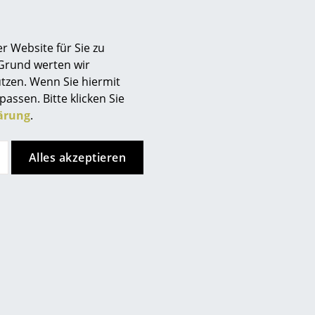
Berlin
Chemnitz
Sie sich gegen die Verwendung von YouTube auf unseren
r Website für Sie zu
ie bitte
hier
um Ihre Einstellungen zu ändern.
Düsseldorf
 Grund werten wir
Essen
tzen. Wenn Sie hiermit
adition
Frankfurt
passen. Bitte klicken Sie
Freiburg
ärung
.
Hamburg
Hannover
Alles akzeptieren
Kempten
Köln
Konstanz
Leipzig
Mainz
München
Nürnberg
Schwarzwald