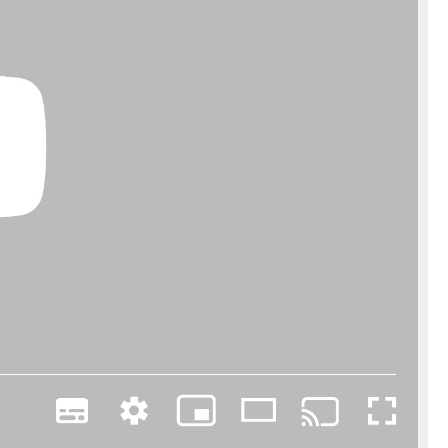
Unternehmen
Über uns
smow vor Ort
Katalog
Jobs bei smow
Arbeiten bei smow
Newsletter
Journal
Presse
Impressum
Stores