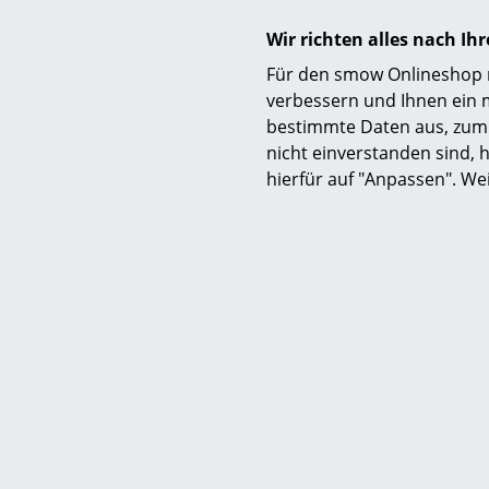
Noch mehr
Wir richten alles nach I
Hier ist e
Für den smow Onlineshop nu
Seiten ent
verbessern und Ihnen ein 
bestimmte Daten aus, zum 
Die F
nicht einverstanden sind, h
hierfür auf "Anpassen". We