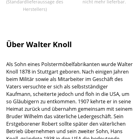
(Standardlieferaussage des
nicht mehr lieferbar.
Tische
Herstellers)
Esstische
Beistelltische
Über Walter Knoll
Couchtische
Schreibtische
Als Sohn eines Polstermöbelfabrikanten wurde Walter
Sekretäre & PC-Tische
Knoll 1878 in Stuttgart geboren. Nach einigen Jahren
beim Militär sowie als Mitarbeiter im Geschäft des
Konferenztische
Vaters versuchte er sich als selbstständiger
Kaufmann, scheiterte jedoch und floh in die USA, um
Stehtische & Stehpulte
so Gläubigern zu entkommen. 1907 kehrte er in seine
Kindertische
Heimat zurück und übernahm gemeinsam mit seinem
Bruder Wilhelm das väterliche Ledergeschäft. Sein
Gartentische
Erstgeborener Robert sollte später den väterlichen
Betrieb übernehmen und sein zweiter Sohn, Hans
Servierwagen
Knoll, gründete 1938 in den USA die bedeutende