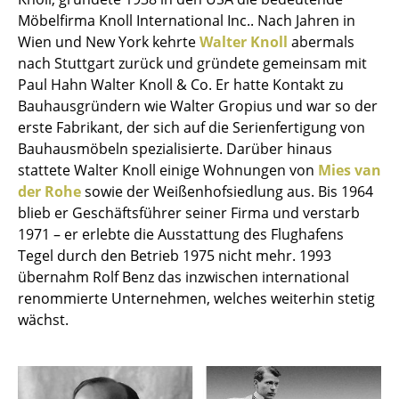
Einzelteile
Möbelfirma Knoll International Inc.. Nach Jahren in
Wien und New York kehrte
Walter Knoll
abermals
... alle Tische
nach Stuttgart zurück und gründete gemeinsam mit
Paul Hahn Walter Knoll & Co. Er hatte Kontakt zu
Aufbewahren
Bauhausgründern wie Walter Gropius und war so der
erste Fabrikant, der sich auf die Serienfertigung von
Regale & Schränke
Bauhausmöbeln spezialisierte. Darüber hinaus
Bücherregale
stattete Walter Knoll einige Wohnungen von
Mies van
der Rohe
sowie der Weißenhofsiedlung aus. Bis 1964
Wandregale
blieb er Geschäftsführer seiner Firma und verstarb
1971 – er erlebte die Ausstattung des Flughafens
Sideboards & Kommoden
Tegel durch den Betrieb 1975 nicht mehr. 1993
TV Möbel
übernahm Rolf Benz das inzwischen international
renommierte Unternehmen, welches weiterhin stetig
Beistell- & Rollcontainer
wächst.
Barmöbel
Garderoben