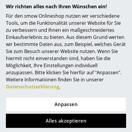
Mo-Fr: 9-17 Uhr
Akkuleuchten
Wir richten alles nach Ihren Wünschen ein!
Für den smow Onlineshop nutzen wir verschiedene
... alle Leuchten
Tools, um die Funktionalität unserer Website für Sie
zu verbessern und Ihnen ein maßgeschneidertes
Betten
Einkaufserlebnis zu bieten. Aus diesem Grund werten
Doppelbetten
wir bestimmte Daten aus, zum Beispiel, welches Gerät
Sie zum Besuch unserer Website nutzen. Wenn Sie
Einzelbetten
hiermit nicht einverstanden sind, haben Sie die
Möglichkeit, Ihre Einstellungen individuell
Stapelbetten
service@smow.de
anzupassen. Bitte klicken Sie hierfür auf "Anpassen".
Kinderbetten
Weitere Informationen finden Sie in unserer
Datenschutzerklärung
.
Nachttische & Bettzubehör
... alle Betten
Anpassen
Accessoires
Alles akzeptieren
Uhren