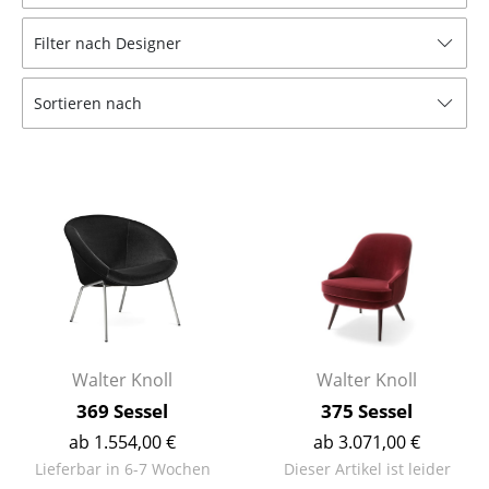
Hocker
Filter nach Designer
Bänke & Liegen
Sortieren nach
Sitzsäcke
Gartenstühle
Kinderstühle
Schaukelstühle
Bürodrehstühle
Konferenzstühle
Bürosessel
Walter Knoll
Walter Knoll
369 Sessel
375 Sessel
Einzelteile
ab 1.554,00 €
ab 3.071,00 €
... alle Sitzmöbel
Lieferbar in 6-7 Wochen
Dieser Artikel ist leider