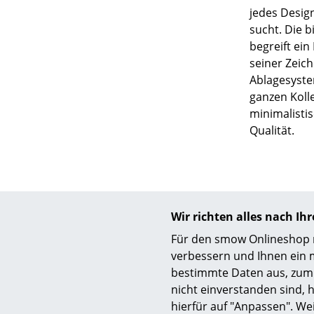
jedes Desig
sucht. Die b
begreift ei
seiner Zeich
Ablagesyst
ganzen Koll
minimalisti
Qualität.
Wir richten alles nach I
Für den smow Onlineshop nu
verbessern und Ihnen ein 
bestimmte Daten aus, zum 
nicht einverstanden sind, h
hierfür auf "Anpassen". We