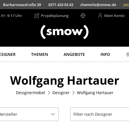
Barbarossastraße 39
0371 433 03 43
chemnitz@smow.de
Jet
-Fr: 9-17 Uhr
Projektplanung
Mein Konto
ESIGNER
THEMEN
ANGEBOTE
INFO
Aufbewahren
Licht
Wolfgang Hartauer
Regale & Schränke
Hängeleuchten &
Deckenleuchten
Bücherregale
Tischleuchten
Designermöbel
Designer
Wolfgang Hartauer
Wandregale
Schreibtischleuchten
Sideboards &
Kommoden
Stehleuchten &
Leseleuchten
Hersteller
Filter nach Designer
TV Möbel
Bodenleuchten
Beistell- &
Rollcontainer
Wandleuchten