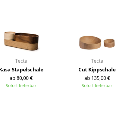
Decken
Kissen
Teppiche
Vorhänge
... alle Accessoires
Tecta
Tecta
Kasa Stapelschale
Cut Kippschale
ab 80,00 €
ab 135,00 €
Sofort lieferbar
Sofort lieferbar
Büro
Arbeitsplatz
Management Büro
Konferenzraum