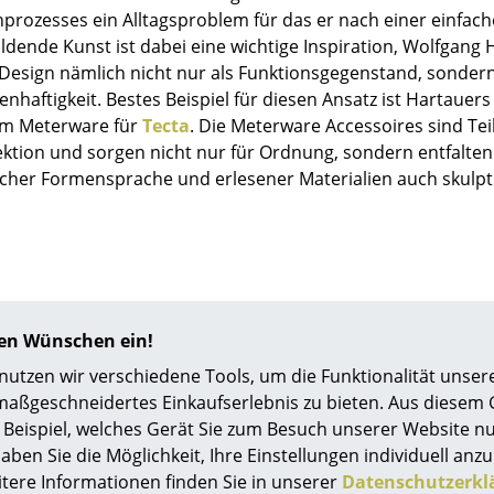
Richard Lampert
Ludwig Mies van der Rohe
nprozesses ein Alltagsproblem für das er nach einer einfac
Thonet
Marcel Breuer
ildende Kunst ist dabei eine wichtige Inspiration, Wolfgang
n Design nämlich nicht nur als Funktionsgegenstand, sonder
USM Haller
Philippe Starck
enhaftigkeit. Bestes Beispiel für diesen Ansatz ist Hartauers
Vitra
Verner Panton
em Meterware für
Tecta
. Die Meterware Accessoires sind Tei
... alle Hersteller A-Z
... alle Designer A-Z
ektion und sorgen nicht nur für Ordnung, sondern entfalte
scher Formensprache und erlesener Materialien auch skulpt
Neu bei smow
Inspiration
Special Editions
Designklassiker
Frauen im Design
Bauhaus Design
hren Wünschen ein!
Midcentury Design
tzen wir verschiedene Tools, um die Funktionalität unsere
Skandinavisches De
maßgeschneidertes Einkaufserlebnis zu bieten. Aus diesem
Italienisches Design
Beispiel, welches Gerät Sie zum Besuch unserer Website nu
aben Sie die Möglichkeit, Ihre Einstellungen individuell anzu
Nachhaltiges Desig
itere Informationen finden Sie in unserer
Datenschutzerkl
0341 2222 88 10
Natürliche Material