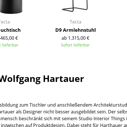
Kinderzimmer
Arbeitszimmer
Diele
Tecta
Tecta
Badezimmer
ouchtisch
D9 Armlehnstuhl
Stauraum
.465,00 €
ab 1.315,00 €
Balkon & Garten
t lieferbar
Sofort lieferbar
Hersteller
Designer
Artemide
Alvar Aalto
Cassina
Arne Jacobsen
Wolfgang Hartauer
Fritz Hansen
Charles & Ray Eames
HAY
Eero Saarinen
Knoll International
Egon Eiermann
usbildung zum Tischler und anschließendem Architekturstu
Louis Poulsen
Eileen Gray
tauer als Designer nicht besser ausgebildet sein. Der selb
Muuto
Jean Prouvé
mensch beschränkt sich mit seinem Studio Interior Things 
Nils Holger Moormann
Le Corbusier
inzwischen auf Produktdesign. Dabei steht für Harthauer 