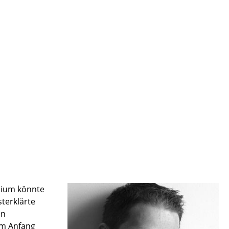
Empfang
Cafeteria
Branchenlösungen
Sicheres Arbeiten
Das Original
dium könnte
sterklärte
in
am Anfang