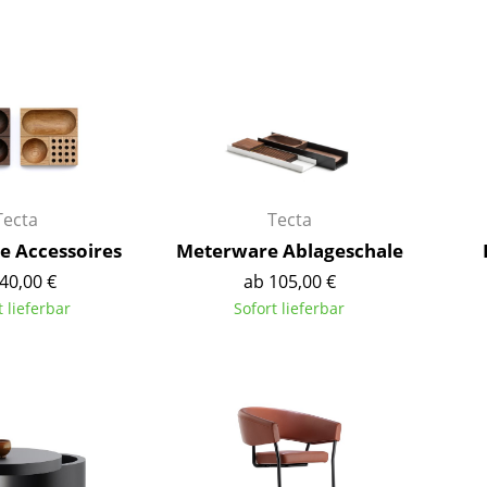
Barmöbel
Outdoor-Leuchten
Garderoben
Akkuleuchten
Kleinaufbewahrung
... alle Leuchten
Einzelteile
... alle Aufbewahrungsmöbel
USM Haller Konfigurator
Tecta
Tecta
 Accessoires
Meterware Ablageschale
40,00 €
ab 105,00 €
t lieferbar
Sofort lieferbar
Zuhause
Wohnzimmer
Esszimmer
Schlafzimmer