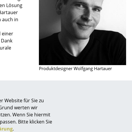
hen Lösung
 Hartauer
n auch in
l einer
n Dank
urale
Produktdesigner Wolfgang Hartauer
r Website für Sie zu
sign
 Grund werten wir
tzen. Wenn Sie hiermit
passen. Bitte klicken Sie
n
ärung
.
ien