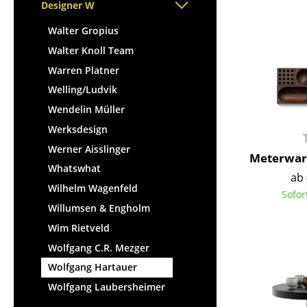
Stehpulte
Designer W
Hocker
Kindertische
Bänke & Liegen
Walter Gropius
Gartentische
Sitzsäcke
Walter Knoll Team
Servierwagen
Gartenstühle
Warren Platner
Einzelteile
Kinderstühle
Welling/Ludvik
... alle Tische
Schaukelstühle
Wendelin Müller
Bürodrehstühle
Werksdesign
Konferenzstühle
Werner Aisslinger
Meterware
Bürosessel
Whatswhat
ab 
Einzelteile
Wilhelm Wagenfeld
Sofor
... alle Sitzmöbel
Willumsen & Engholm
Wim Rietveld
Wolfgang C.R. Mezger
Wolfgang Hartauer
Wolfgang Laubersheimer