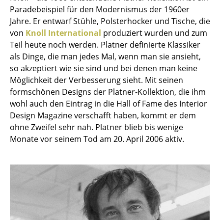
Paradebeispiel für den Modernismus der 1960er
Kleinaufbewahrung
Jahre. Er entwarf Stühle, Polsterhocker und Tische, die
Einzelteile
von
Knoll International
produziert wurden und zum
Teil heute noch werden. Platner definierte Klassiker
... alle Aufbewahrungsmöbel
als Dinge, die man jedes Mal, wenn man sie ansieht,
so akzeptiert wie sie sind und bei denen man keine
Licht
Möglichkeit der Verbesserung sieht. Mit seinen
formschönen Designs der Platner-Kollektion, die ihm
Hängeleuchten & Deckenleuchten
wohl auch den Eintrag in die Hall of Fame des Interior
Tischleuchten
Design Magazine verschafft haben, kommt er dem
ohne Zweifel sehr nah. Platner blieb bis wenige
Schreibtischleuchten
Monate vor seinem Tod am 20. April 2006 aktiv.
Stehleuchten & Leseleuchten
Bodenleuchten
Wandleuchten
Outdoor-Leuchten