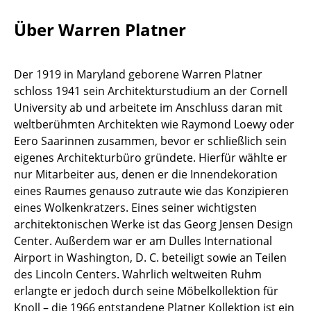
Einzelteile
Über Warren Platner
... alle Tische
Der 1919 in Maryland geborene Warren Platner
Aufbewahren
schloss 1941 sein Architekturstudium an der Cornell
Regale & Schränke
University ab und arbeitete im Anschluss daran mit
weltberühmten Architekten wie Raymond Loewy oder
Bücherregale
Eero Saarinnen zusammen, bevor er schließlich sein
eigenes Architekturbüro gründete. Hierfür wählte er
Wandregale
nur Mitarbeiter aus, denen er die Innendekoration
Sideboards & Kommoden
eines Raumes genauso zutraute wie das Konzipieren
eines Wolkenkratzers. Eines seiner wichtigsten
TV Möbel
architektonischen Werke ist das Georg Jensen Design
Center. Außerdem war er am Dulles International
Beistell- & Rollcontainer
Airport in Washington, D. C. beteiligt sowie an Teilen
Barmöbel
des Lincoln Centers. Wahrlich weltweiten Ruhm
erlangte er jedoch durch seine Möbelkollektion für
Garderoben
Knoll – die 1966 entstandene Platner Kollektion ist ein