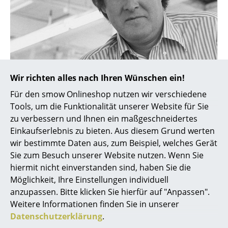
Akkuleuchten
... alle Leuchten
Betten
Doppelbetten
Wir richten alles nach Ihren Wünschen ein!
Designer Warren Platner
Für den smow Onlineshop nutzen wir verschiedene
Einzelbetten
Tools, um die Funktionalität unserer Website für Sie
Stapelbetten
zu verbessern und Ihnen ein maßgeschneidertes
Einkaufserlebnis zu bieten. Aus diesem Grund werten
Kinderbetten
wir bestimmte Daten aus, zum Beispiel, welches Gerät
Sie zum Besuch unserer Website nutzen. Wenn Sie
Nachttische & Bettzubehör
hiermit nicht einverstanden sind, haben Sie die
... alle Betten
Möglichkeit, Ihre Einstellungen individuell
0341 2222 88 10
anzupassen. Bitte klicken Sie hierfür auf "Anpassen".
Accessoires
Mo-Fr: 9-17 Uhr
Weitere Informationen finden Sie in unserer
Datenschutzerklärung
.
Uhren