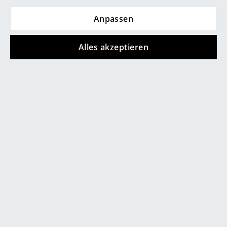
Spiegel
Anpassen
Figuren & Miniaturen
Alles akzeptieren
Vasen
Tabletts
service@smow.de
Büroutensilien
Aufbewahrungsboxen
Decken
Kissen
Teppiche
Vorhänge
Store vor Ort kontaktieren
... alle Accessoires