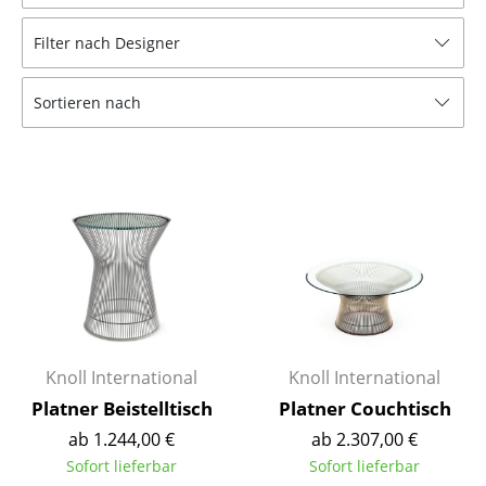
Hocker
Filter nach Designer
Bänke & Liegen
Sortieren nach
Sitzsäcke
Gartenstühle
Kinderstühle
Schaukelstühle
Bürodrehstühle
Konferenzstühle
Bürosessel
Knoll International
Knoll International
Platner Beistelltisch
Platner Couchtisch
Einzelteile
ab 1.244,00 €
ab 2.307,00 €
... alle Sitzmöbel
Sofort lieferbar
Sofort lieferbar