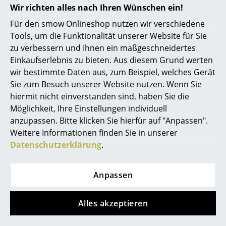
Wir richten alles nach Ihren Wünschen ein!
Spiegel
Geradlinig und zeitlos ist die Pull Floor Lamp von Muuto
Für den smow Onlineshop nutzen wir verschiedene
Figuren & Miniaturen
Tools, um die Funktionalität unserer Website für Sie
zu verbessern und Ihnen ein maßgeschneidertes
Vasen
Einkaufserlebnis zu bieten. Aus diesem Grund werten
wir bestimmte Daten aus, zum Beispiel, welches Gerät
Tabletts
Sie zum Besuch unserer Website nutzen. Wenn Sie
Büroutensilien
hiermit nicht einverstanden sind, haben Sie die
Möglichkeit, Ihre Einstellungen individuell
Aufbewahrungsboxen
anzupassen. Bitte klicken Sie hierfür auf "Anpassen".
Weitere Informationen finden Sie in unserer
Decken
Datenschutzerklärung
.
Kissen
Teppiche
Anpassen
Vorhänge
Alles akzeptieren
... alle Accessoires