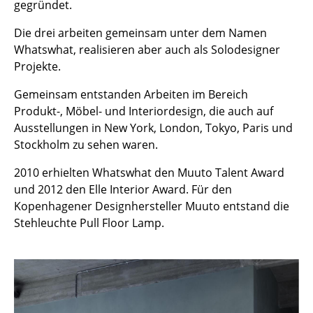
gegründet.
Kleinaufbewahrung
Die drei arbeiten gemeinsam unter dem Namen
Einzelteile
Whatswhat, realisieren aber auch als Solodesigner
Projekte.
... alle Aufbewahrungsmöbel
Gemeinsam entstanden Arbeiten im Bereich
Licht
Produkt-, Möbel- und Interiordesign, die auch auf
Ausstellungen in New York, London, Tokyo, Paris und
Hängeleuchten & Deckenleuchten
Stockholm zu sehen waren.
Tischleuchten
2010 erhielten Whatswhat den Muuto Talent Award
Schreibtischleuchten
und 2012 den Elle Interior Award. Für den
Kopenhagener Designhersteller Muuto entstand die
Stehleuchten & Leseleuchten
Stehleuchte Pull Floor Lamp.
Bodenleuchten
Wandleuchten
Outdoor-Leuchten