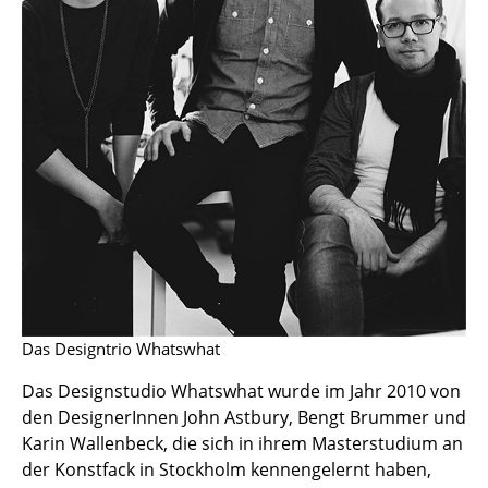
Einzelteile
... alle Tische
Aufbewahren
Regale & Schränke
Bücherregale
Wandregale
Sideboards & Kommoden
TV Möbel
Das Designtrio Whatswhat
Beistell- & Rollcontainer
Das Designstudio Whatswhat wurde im Jahr 2010 von
den DesignerInnen John Astbury, Bengt Brummer und
Barmöbel
Karin Wallenbeck, die sich in ihrem Masterstudium an
Garderoben
der Konstfack in Stockholm kennengelernt haben,