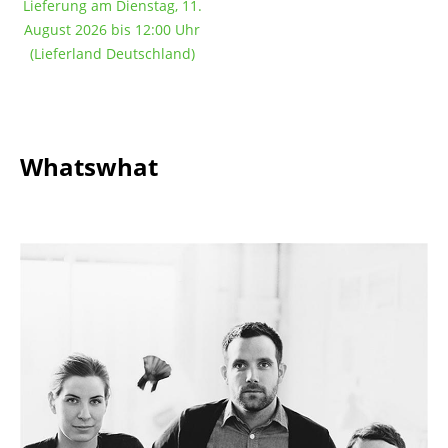
Lieferung am Dienstag, 11.
Tische
August 2026 bis 12:00 Uhr
(Lieferland Deutschland)
Esstische
Beistelltische
Couchtische
Whatswhat
Schreibtische
Sekretäre & PC-Tische
Konferenztische
Stehtische & Stehpulte
Kindertische
Gartentische
Servierwagen