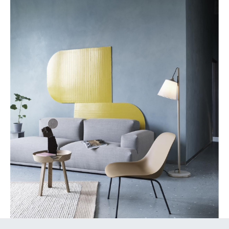
Akkuleuchten
... alle Leuchten
Betten
Doppelbetten
Einzelbetten
Stapelbetten
Kinderbetten
Nachttische & Bettzubehör
... alle Betten
Accessoires
Uhren