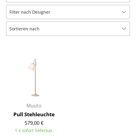
Hocker
Filter nach Designer
Bänke & Liegen
Sortieren nach
Sitzsäcke
Gartenstühle
Kinderstühle
Schaukelstühle
Bürodrehstühle
Konferenzstühle
Bürosessel
Muuto
Pull Stehleuchte
Einzelteile
579,00 €
... alle Sitzmöbel
1 x sofort lieferbar,