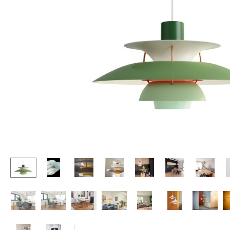
Stehpulte
Hocker
Kindertische
Bänke & Liegen
Gartentische
Sitzsäcke
Servierwagen
Gartenstühle
Einzelteile
Kinderstühle
... alle Tische
Schaukelstühle
Bürodrehstühle
Konferenzstühle
Bürosessel
Einzelteile
... alle Sitzmöbel