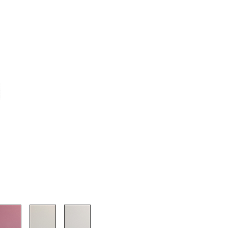
sign
n
ien