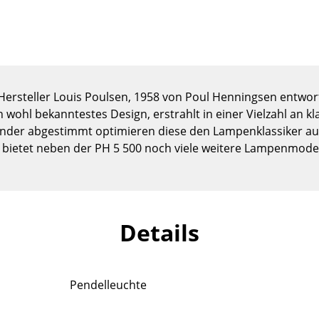
Kinderzimmer
Arbeitszimmer
Diele
Badezimmer
Stauraum
Hersteller Louis Poulsen, 1958 von Poul Henningsen entwo
Balkon & Garten
 wohl bekanntestes Design, erstrahlt in einer Vielzahl an k
nander abgestimmt optimieren diese den Lampenklassiker 
Hersteller
Designer
bietet neben der PH 5 500 noch viele weitere Lampenmodel
Artemide
Alvar Aalto
Cassina
Arne Jacobsen
Fritz Hansen
Charles & Ray Eames
Details
HAY
Eero Saarinen
Knoll International
Egon Eiermann
Louis Poulsen
Eileen Gray
Pendelleuchte
Muuto
Jean Prouvé
Nils Holger Moormann
Le Corbusier