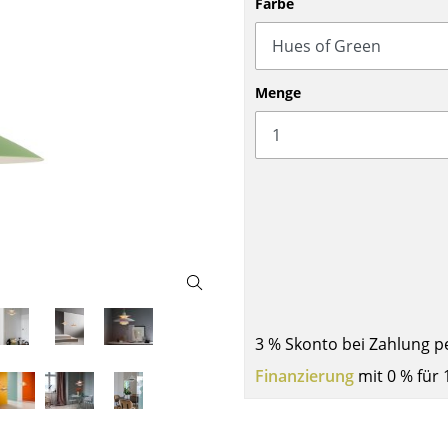
Farbe
Barmöbel
Outdoor-Leuchten
Garderoben
Akkuleuchten
Kleinaufbewahrung
... alle Leuchten
Menge
Einzelteile
... alle Aufbewahrungsmöbel
USM Haller Konfigurator
Zuhause
3 % Skonto bei Zahlung p
Finanzierung
mit 0 % für 
Wohnzimmer
Esszimmer
Schlafzimmer