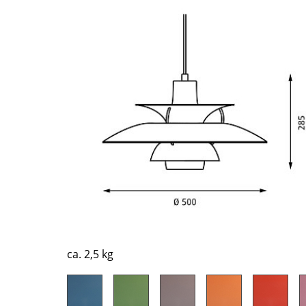
Richard Lampert
Ludwig Mies van der Rohe
Thonet
Marcel Breuer
USM Haller
Philippe Starck
Vitra
Verner Panton
... alle Hersteller A-Z
... alle Designer A-Z
Neu bei smow
Inspiration
Special Editions
Designklassiker
Frauen im Design
Bauhaus Design
Midcentury Design
Skandinavisches De
ca. 2,5 kg
Italienisches Design
Nachhaltiges Desig
Natürliche Material