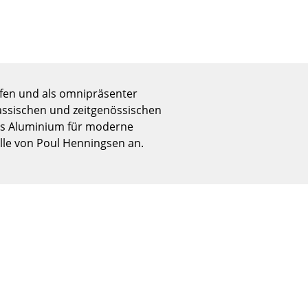
Empfang
Cafeteria
Branchenlösungen
Sicheres Arbeiten
rfen und als omnipräsenter
lassischen und zeitgenössischen
aus Aluminium für moderne
Das Original
le von Poul Henningsen an.