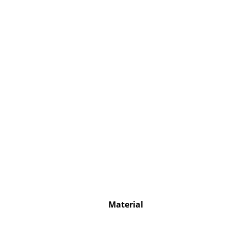
S
K
B
V
F
R
Un
A
D
Material