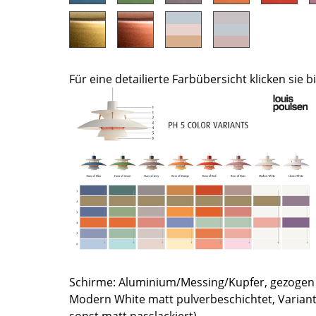
Farbwelten
Das Original
Geschenkideen
Für eine detailierte Farbübersicht klicken sie bi
ervice
ontakt
ezahlung
ersand
AQ
ückgabe & Umtausch
sere Vorteile auf einen Blick
GB
atenschutz
Schirme: Aluminium/Messing/Kupfer, gezogen 
Modern White matt pulverbeschichtet, Varian
Projektplanung