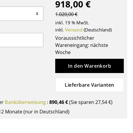
918,00 €
Decken
Kissen
1.020,00 €
Teppiche
inkl. 19 % MwSt.
Vorhänge
inkl.
Versand
(Deutschland)
... alle Accessoires
Voraussichtlicher
Wareneingang: nächste
Woche
In den Warenkorb
Lieferbare Varianten
Büro
er
Banküberweisung
:
890,46 €
(Sie sparen
27,54 €
)
12 Monate (nur in Deutschland)
Arbeitsplatz
Management Büro
Konferenzraum