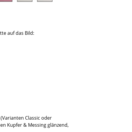
tte auf das Bild:
Unternehmen
Über uns
smow vor Ort
Katalog
Jobs bei smow
Arbeiten bei smow
Newsletter
Journal
Presse
Impressum
(Varianten Classic oder
ten Kupfer & Messing glänzend,
Stores