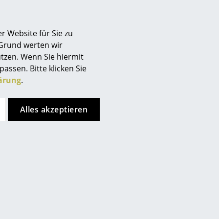
Berlin
/Kupfer, gezogen
rben, weiß oder violett
Chemnitz
r Website für Sie zu
Düsseldorf
 Grund werten wir
schichtet
Essen
tzen. Wenn Sie hiermit
Frankfurt
passen. Bitte klicken Sie
Freiburg
ärung
.
Hamburg
Hannover
Alles akzeptieren
Kempten
Köln
Konstanz
lten
Leipzig
Mainz
uches feucht abgewischt
München
er geringen Menge
Nürnberg
Schwarzwald