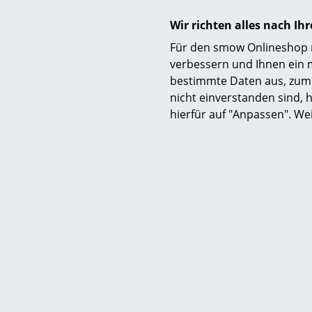
Wir richten alles nach I
Für den smow Onlineshop nu
verbessern und Ihnen ein 
bestimmte Daten aus, zum 
Funktion & Eigenschaften
nicht einverstanden sind, h
hierfür auf "Anpassen". We
Lieferumfang
Pflege