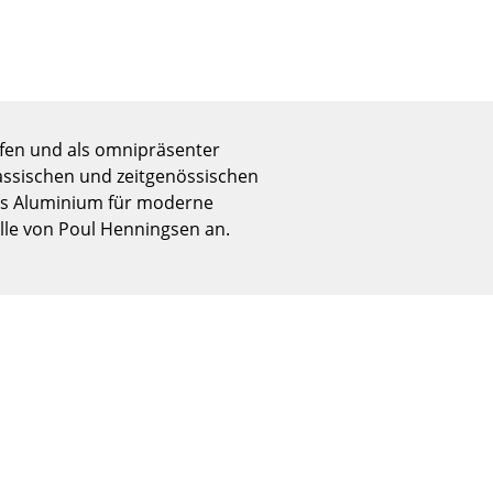
Empfang
Cafeteria
Branchenlösungen
Sicheres Arbeiten
rfen und als omnipräsenter
lassischen und zeitgenössischen
aus Aluminium für moderne
Das Original
le von Poul Henningsen an.