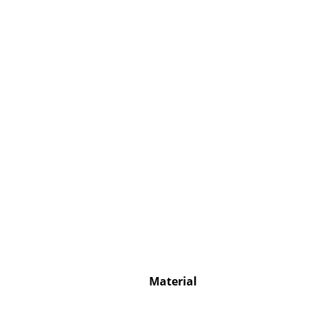
S
K
B
V
F
R
Un
A
D
Material