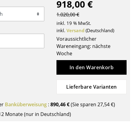
918,00 €
Decken
Kissen
1.020,00 €
Teppiche
inkl. 19 % MwSt.
Vorhänge
inkl.
Versand
(Deutschland)
... alle Accessoires
Voraussichtlicher
Wareneingang: nächste
Woche
In den Warenkorb
Lieferbare Varianten
Büro
er
Banküberweisung
:
890,46 €
(Sie sparen
27,54 €
)
12 Monate (nur in Deutschland)
Arbeitsplatz
Management Büro
Konferenzraum