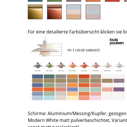
Farbwelten
Das Original
Geschenkideen
Für eine detailierte Farbübersicht klicken sie bi
ervice
ontakt
ezahlung
ersand
AQ
ückgabe & Umtausch
sere Vorteile auf einen Blick
GB
atenschutz
Schirme: Aluminium/Messing/Kupfer, gezogen 
Modern White matt pulverbeschichtet, Varian
Projektplanung