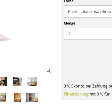
Farbe
Barmöbel
Outdoor-Leuchten
Garderoben
Akkuleuchten
Kleinaufbewahrung
... alle Leuchten
Menge
Einzelteile
... alle Aufbewahrungsmöbel
USM Haller Konfigurator
Zuhause
3 % Skonto bei Zahlung p
Finanzierung
mit 0 % für 
Wohnzimmer
Esszimmer
Schlafzimmer