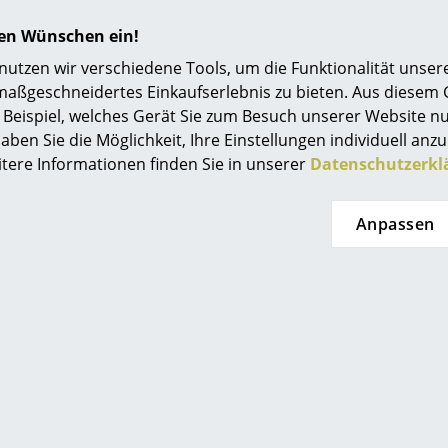
sonst matt nasslackiert)
Einrichtungsberatung
Blendbegrenzung: Aluminium lackiert/Messing
hren Wünschen ein!
Verstrebungen: Gewalztes Aluminium, bronzefa
Referenzen
tzen wir verschiedene Tools, um die Funktionalität unsere
lackiert
maßgeschneidertes Einkaufserlebnis zu bieten. Aus diesem
Farbkorrekturring: Aluminium, farbig pulverbe
smow Kompass
Beispiel, welches Gerät Sie zum Besuch unserer Website nu
100 % Blendfrei
aben Sie die Möglichkeit, Ihre Einstellungen individuell anzu
Symmetrische Lichtverteilung
itere Informationen finden Sie in unserer
Datenschutzerkl
Nach unten und zur Seite gerichtetes Licht
E27-Fassung, max. 75 Watt
Anpassen
Weißes Textilkabel
Kabellänge 3 Meter
Zuleitung und Baldachin liegen dem Paket bei
Leuchtmittel sind nicht im Lieferumfang entha
Die Oberfläche kann mithilfe eines weichen T
werden. Bei Bedarf lauwarmes Wasser mit ein
Geschirrspülmittel verwenden.