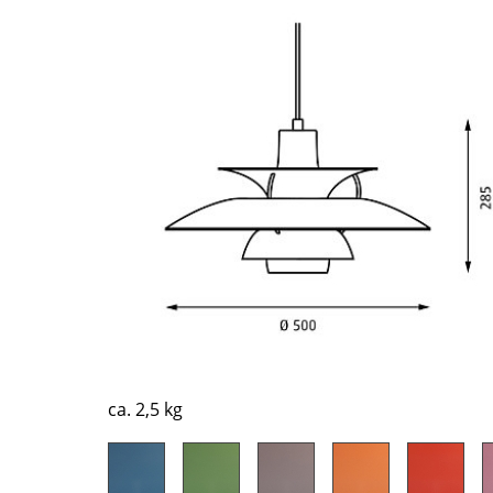
Richard Lampert
Ludwig Mies van der Rohe
Thonet
Marcel Breuer
USM Haller
Philippe Starck
Vitra
Verner Panton
... alle Hersteller A-Z
... alle Designer A-Z
Neu bei smow
Inspiration
Special Editions
Designklassiker
Frauen im Design
Bauhaus Design
Midcentury Design
Skandinavisches De
ca. 2,5 kg
Italienisches Design
Nachhaltiges Desig
Natürliche Material