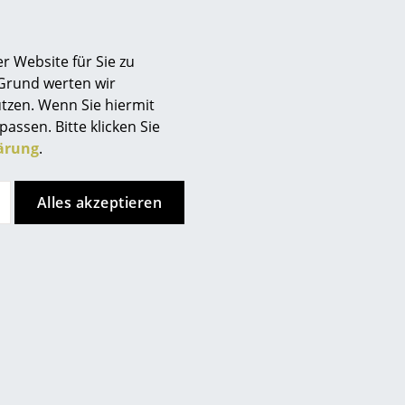
Berlin
/Kupfer, gezogen
rben, weiß oder violett
Chemnitz
r Website für Sie zu
Düsseldorf
 Grund werten wir
schichtet
Essen
tzen. Wenn Sie hiermit
Frankfurt
passen. Bitte klicken Sie
Freiburg
ärung
.
Hamburg
Hannover
Alles akzeptieren
Kempten
Köln
Konstanz
lten
Leipzig
Mainz
uches feucht abgewischt
München
er geringen Menge
Nürnberg
Schwarzwald