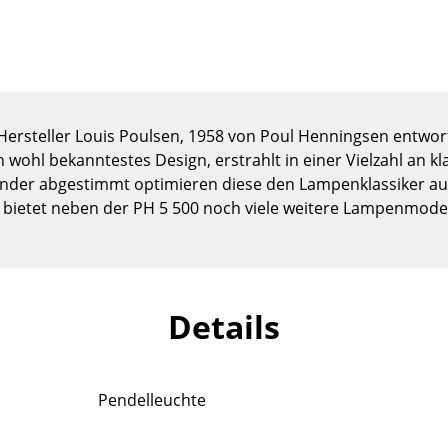
Kinderzimmer
Arbeitszimmer
Diele
Badezimmer
Stauraum
Hersteller Louis Poulsen, 1958 von Poul Henningsen entwo
Balkon & Garten
 wohl bekanntestes Design, erstrahlt in einer Vielzahl an k
nander abgestimmt optimieren diese den Lampenklassiker 
Hersteller
Designer
bietet neben der PH 5 500 noch viele weitere Lampenmodel
Artemide
Alvar Aalto
Cassina
Arne Jacobsen
Fritz Hansen
Charles & Ray Eames
Details
HAY
Eero Saarinen
Knoll International
Egon Eiermann
Louis Poulsen
Eileen Gray
Pendelleuchte
Muuto
Jean Prouvé
Nils Holger Moormann
Le Corbusier