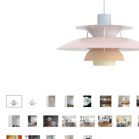
Stehpulte
Hocker
Kindertische
Bänke & Liegen
Gartentische
Sitzsäcke
Servierwagen
Gartenstühle
Einzelteile
Kinderstühle
... alle Tische
Schaukelstühle
Bürodrehstühle
Konferenzstühle
Bürosessel
Einzelteile
... alle Sitzmöbel