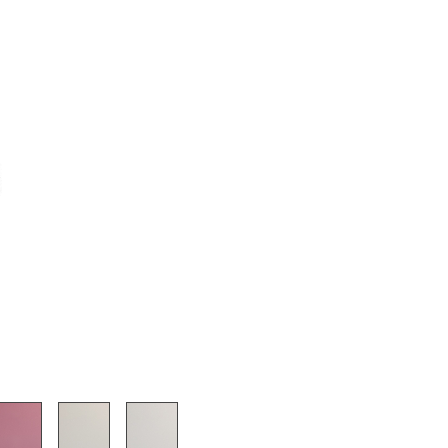
sign
n
ien