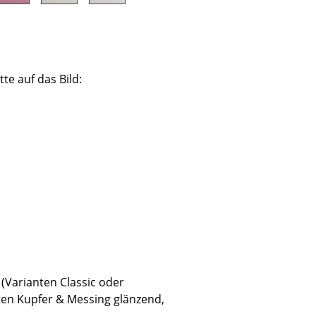
tte auf das Bild:
Unternehmen
Über uns
smow vor Ort
Katalog
Jobs bei smow
Arbeiten bei smow
Newsletter
Journal
Presse
Impressum
(Varianten Classic oder
ten Kupfer & Messing glänzend,
Stores