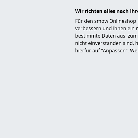
Wir richten alles nach I
Für den smow Onlineshop nu
verbessern und Ihnen ein 
bestimmte Daten aus, zum 
Funktion & Eigenschaften
nicht einverstanden sind, h
hierfür auf "Anpassen". We
Lieferumfang
Pflege