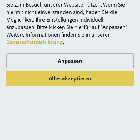
Sie zum Besuch unserer Website nutzen. Wenn Sie
Vitra Rotary Tray von Jasper Morrison
Büro
hiermit nicht einverstanden sind, haben Sie die
Möglichkeit, Ihre Einstellungen individuell
Arbeitsplatz
anzupassen. Bitte klicken Sie hierfür auf "Anpassen".
Weitere Informationen finden Sie in unserer
Management Büro
Datenschutzerklärung
.
Konferenzraum
Empfang
Anpassen
Cafeteria
Alles akzeptieren
Branchenlösungen
Sicheres Arbeiten
Hersteller & Designer
Hersteller