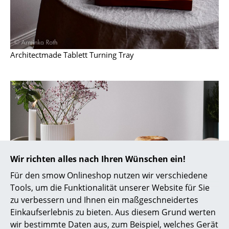
Räume
Zuhause
Architectmade Tablett Turning Tray
Wohnzimmer
Esszimmer
Schlafzimmer
Kinderzimmer
Arbeitszimmer
Wir richten alles nach Ihren Wünschen ein!
Diele
Für den smow Onlineshop nutzen wir verschiedene
Badezimmer
Tools, um die Funktionalität unserer Website für Sie
zu verbessern und Ihnen ein maßgeschneidertes
Stauraum
Einkaufserlebnis zu bieten. Aus diesem Grund werten
Balkon & Garten
wir bestimmte Daten aus, zum Beispiel, welches Gerät