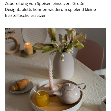
Zubereitung von Speisen einsetzen. Große
Akkuleuchten
Designtabletts können wiederum spielend kleine
... alle Leuchten
Beistelltische ersetzen.
Betten
Doppelbetten
Einzelbetten
Stapelbetten
Kinderbetten
Nachttische & Bettzubehör
... alle Betten
Accessoires
Uhren