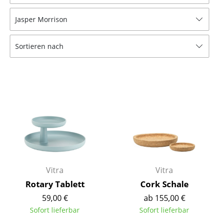
Hocker
Jasper Morrison
Bänke & Liegen
Sortieren nach
Sitzsäcke
Gartenstühle
Kinderstühle
Schaukelstühle
Bürodrehstühle
Konferenzstühle
Bürosessel
Vitra
Vitra
Rotary Tablett
Cork Schale
Einzelteile
59,00 €
ab 155,00 €
... alle Sitzmöbel
Sofort lieferbar
Sofort lieferbar