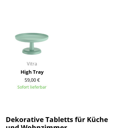
Tische
Esstische
Beistelltische
Couchtische
Schreibtische
Vitra
Sekretäre & PC-Tische
High Tray
Konferenztische
59,00 €
Sofort lieferbar
Stehtische & Stehpulte
Kindertische
Gartentische
Dekorative Tabletts für Küche
Servierwagen
und Wohnzimmer