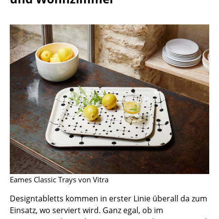
Einzelteile
... alle Tische
Aufbewahren
Regale & Schränke
Bücherregale
Wandregale
Sideboards & Kommoden
TV Möbel
Beistell- & Rollcontainer
Eames Classic Trays von Vitra
Barmöbel
Designtabletts kommen in erster Linie überall da zum
Garderoben
Einsatz, wo serviert wird. Ganz egal, ob im