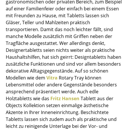
gastronomischen oder privaten Bereich, zum Beispiel
Kleinaufbewahrung
auf einer Familienfeier oder einfach bei einem Essen
mit Freunden zu Hause, mit Tabletts lassen sich
Einzelteile
Gläser, Teller und Mahlzeiten praktisch
... alle Aufbewahrungsmöbel
transportieren. Damit das noch leichter fällt, sind
manche Modelle zusätzlich mit Griffen neben der
Licht
Tragfläche ausgestattet. Wer allerdings denkt,
Designertabletts seien nichts weiter als praktische
Hängeleuchten & Deckenleuchten
Haushaltshilfen, hat sich geirrt: Designtabletts haben
zusätzliche Funktionen und sind vor allem besonders
Tischleuchten
dekorative Alltagsgegenstände. Auf so schönen
Schreibtischleuchten
Modellen wie dem
Vitra
Rotary Tray können
Lebensmittel oder andere Gegenstände besonders
Stehleuchten & Leseleuchten
ansprechend präsentiert werde. Auch edle
Holztabletts wie das
Fritz Hansen
Tablett aus der
Bodenleuchten
Objects Kollektion setzen einmalige ästhetische
Wandleuchten
Akzente in Ihrer Inneneinrichtung. Beschichtete
Tabletts lassen sich zudem auch als praktische und
Outdoor-Leuchten
leicht zu reinigende Unterlage bei der Vor- und