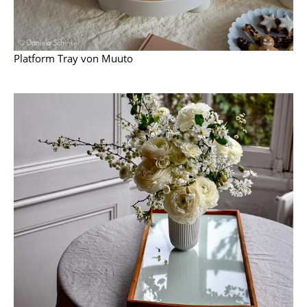
Spiegel
Figuren & Miniaturen
Platform Tray von Muuto
Vasen
Tabletts
Büroutensilien
Aufbewahrungsboxen
Decken
Kissen
Teppiche
Vorhänge
... alle Accessoires