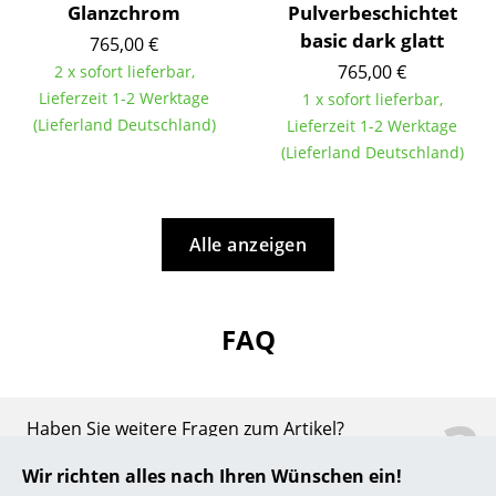
Glanzchrom
Pulverbeschichtet
... alle Hersteller A-Z
basic dark glatt
765,00 €
765,00 €
2 x sofort lieferbar,
Designer
Lieferzeit 1-2 Werktage
1 x sofort lieferbar,
(Lieferland Deutschland)
Lieferzeit 1-2 Werktage
Alvar Aalto
(Lieferland Deutschland)
Arne Jacobsen
Charles & Ray Eames
Alle anzeigen
Eero Saarinen
Egon Eiermann
FAQ
Eileen Gray
Jean Prouvé
?
Haben Sie weitere Fragen zum Artikel?
Le Corbusier
Wir sind für Sie Mo.-Fr. 9-17 Uhr unter
Wir richten alles nach Ihren Wünschen ein!
0341 2222 88 10
erreichbar.
Ludwig Mies van der Rohe