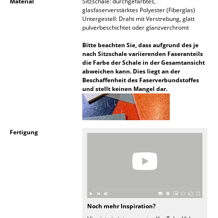
Material
Sitzschale: durchgefärbtes,
glasfaserverstärktes Polyester (Fiberglas)
Spiegel
Untergestell: Draht mit Verstrebung, glatt
pulverbeschichtet oder glanzverchromt
Figuren & Miniaturen
Bitte beachten Sie, dass aufgrund des je
Vasen
nach Sitzschale variierenden Faseranteils
die Farbe der Schale in der Gesamtansicht
Tabletts
abweichen kann. Dies liegt an der
Beschaffenheit des Faserverbundstoffes
und stellt keinen Mangel dar.
Büroutensilien
Aufbewahrungsboxen
Decken
Fertigung
Kissen
Teppiche
Vorhänge
Noch mehr Inspiration?
... alle Accessoires