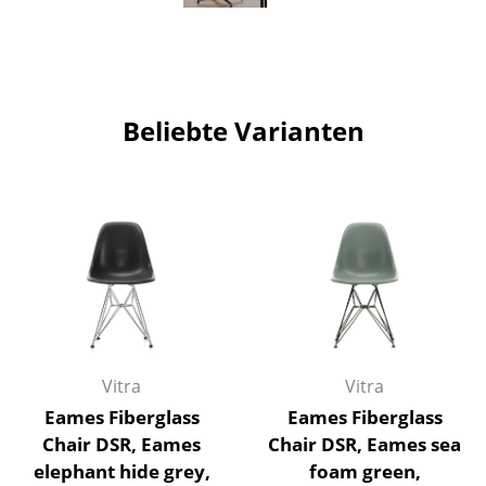
Artemide
Cassina
Fritz Hansen
Beliebte Varianten
HAY
Knoll International
Louis Poulsen
Muuto
Nils Holger Moormann
Richard Lampert
Vitra
Vitra
Thonet
Eames Fiberglass
Eames Fiberglass
USM Haller
Chair DSR, Eames
Chair DSR, Eames sea
elephant hide grey,
foam green,
Vitra