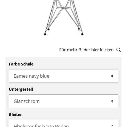
Hocker
Bänke & Liegen
Sitzsäcke
Gartenstühle
Für mehr Bilder hier klicken
Kinderstühle
Farbe Schale
Schaukelstühle
Bürodrehstühle
Konferenzstühle
Untergestell
Bürosessel
Einzelteile
Gleiter
... alle Sitzmöbel