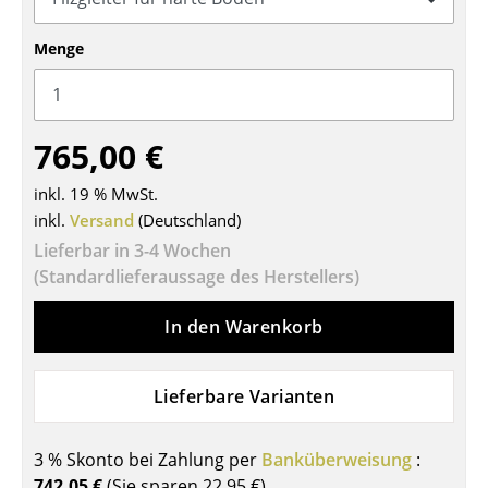
Tische
Menge
Esstische
Beistelltische
765,00 €
Couchtische
inkl. 19 % MwSt.
Schreibtische
inkl.
Versand
(Deutschland)
Sekretäre & PC-Tische
Lieferbar in 3-4 Wochen
(Standardlieferaussage des Herstellers)
Konferenztische
In den Warenkorb
Stehtische & Stehpulte
Kindertische
Lieferbare Varianten
Gartentische
3 % Skonto bei Zahlung per
Banküberweisung
:
Servierwagen
742,05 €
(Sie sparen
22,95 €
)