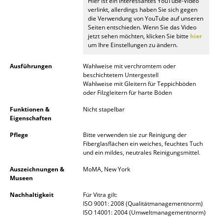
Hier ist ein interessantes YouTube-Video
verlinkt, allerdings haben Sie sich gegen
Räume
die Verwendung von YouTube auf unseren
Seiten entschieden. Wenn Sie das Video
Zuhause
jetzt sehen möchten, klicken Sie bitte
hier
um Ihre Einstellungen zu ändern.
Wohnzimmer
Ausführungen
Wahlweise mit verchromtem oder
Esszimmer
beschichtetem Untergestell
Wahlweise mit Gleitern für Teppichböden
oder Filzgleitern für harte Böden
Schlafzimmer
Funktionen &
Nicht stapelbar
Kinderzimmer
Eigenschaften
Arbeitszimmer
Pflege
Bitte verwenden sie zur Reinigung der
Fiberglasflächen ein weiches, feuchtes Tuch
und ein mildes, neutrales Reinigungsmittel.
Diele
Auszeichnungen &
MoMA, New York
Badezimmer
Museen
Stauraum
Nachhaltigkeit
Für Vitra gilt:
ISO 9001: 2008 (Qualitätmanagementnorm)
Balkon & Garten
ISO 14001: 2004 (Umweltmanagementnorm)