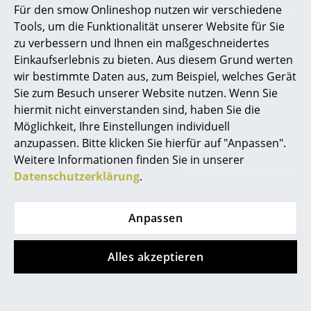
Für den smow Onlineshop nutzen wir verschiedene
Marcel Breuer
Tools, um die Funktionalität unserer Website für Sie
Was bedeutet DSR?
zu verbessern und Ihnen ein maßgeschneidertes
Philippe Starck
Einkaufserlebnis zu bieten. Aus diesem Grund werten
DSR bedeutet Dining Height Side Chair Rod Base
wir bestimmte Daten aus, zum Beispiel, welches Gerät
Verner Panton
(Esszimmerstuhl mit Vierbeinuntergestell aus
Sie zum Besuch unserer Website nutzen. Wenn Sie
Drahtverstrebungen).
... alle Designer A-Z
hiermit nicht einverstanden sind, haben Sie die
Wie unterscheidet sich der Eames Fiberglass
Möglichkeit, Ihre Einstellungen individuell
Chair DSR vom Eames Plastic Chair?
anzupassen. Bitte klicken Sie hierfür auf "Anpassen".
Themen
Weitere Informationen finden Sie in unserer
Während der Eames Plastic Chair über eine Sitzschale
Neu bei smow
Datenschutzerklärung
.
aus durchgefärbtem Polypropylen verfügt, hat der
Inspiration
Eames Fiberglass Chair die chrakteristische Sitzschale
aus durchgefärbtem, glasfaserverstärktem Polyester,
Anpassen
Special Editions
auch Fiberglas genannt. Die Fiberglas Sitzschale
kennzeichnet sich dabei durch ihre offen sichtbare
Designklassiker
Alles akzeptieren
Struktur, die dem Fiberglass Chair einen Hauch Retro-
Frauen im Design
Charme verleiht.