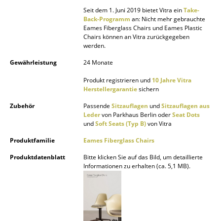
Seit dem 1. Juni 2019 bietet Vitra ein
Take-
Büro
Back-Programm
an: Nicht mehr gebrauchte
Eames Fiberglass Chairs und Eames Plastic
Arbeitsplatz
Chairs können an Vitra zurückgegeben
werden.
Management Büro
Gewährleistung
24 Monate
Konferenzraum
Produkt registrieren und
10 Jahre Vitra
Herstellergarantie
sichern
Empfang
Zubehör
Passende
Sitzauflagen
und
Sitzauflagen aus
Cafeteria
Leder
von Parkhaus Berlin oder
Seat Dots
und
Soft Seats (Typ B)
von Vitra
Branchenlösungen
Produktfamilie
Eames Fiberglass Chairs
Sicheres Arbeiten
Produktdatenblatt
Bitte klicken Sie auf das Bild, um detaillierte
Informationen zu erhalten (ca. 5,1 MB).
Hersteller & Designer
Hersteller