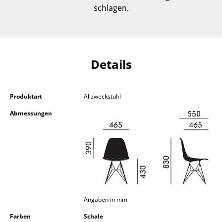
schlagen.
Kleinaufbewahrung
Einzelteile
... alle Aufbewahrungsmöbel
Details
Licht
Hängeleuchten & Deckenleuchten
Produktart
Allzweckstuhl
Tischleuchten
Abmessungen
Schreibtischleuchten
Stehleuchten & Leseleuchten
Bodenleuchten
Wandleuchten
Angaben in mm
Outdoor-Leuchten
Farben
Schale