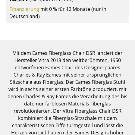
Einzelteile
Finanzierung
mit 0 % für 12 Monate (nur in
Deutschland)
... alle Tische
Aufbewahren
Regale & Schränke
Mit dem Eames Fiberglass Chair DSR lanciert der
Bücherregale
Hersteller Vitra 2018 den weltberühmten, 1950
entworfenen Eames Chair des Designerpaares
Wandregale
Charles & Ray Eames mit seiner ursprünglichen
Sideboards & Kommoden
Sitzschale aus Fiberglas. Der Eames Fiberglas Stuhl
wird in sechs seiner ersten Farbtöne produziert, mit
TV Möbel
denen Charles & Ray Eames die Verarbeitung des bis
dato nur farblosen Materials Fiberglas
Beistell- & Rollcontainer
revolutionierten. Der Vitra Fiberglass Chair DSR
Barmöbel
kombiniert die Fiberglas-Sitzschale mit dem
charakteristischen Eiffelturmgestell und lässt die
Garderoben
Herzen von Liebhabern der Eames Designs höher