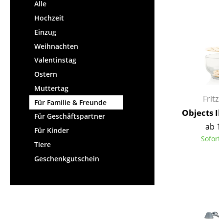
Stehpulte
Alle
Hocker
Kindertische
Hochzeit
Bänke & Liegen
Gartentische
Einzug
Sitzsäcke
Servierwagen
Weihnachten
Gartenstühle
Einzelteile
Valentinstag
Kinderstühle
... alle Tische
Ostern
Schaukelstühle
Bürodrehstühle
Muttertag
Frit
Konferenzstühle
Für Familie & Freunde
Objects 
Bürosessel
Für Geschäftspartner
ab 
Einzelteile
Für Kinder
Sofor
... alle Sitzmöbel
Tiere
Geschenkgutschein