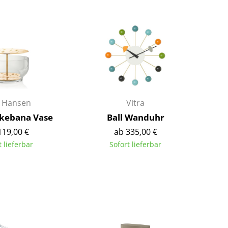
Barmöbel
Outdoor-Leuchten
Garderoben
Akkuleuchten
Kleinaufbewahrung
... alle Leuchten
Einzelteile
... alle Aufbewahrungsmöbel
USM Haller Konfigurator
z Hansen
Vitra
Ikebana Vase
Ball Wanduhr
119,00 €
ab 335,00 €
t lieferbar
Sofort lieferbar
Zuhause
Wohnzimmer
Esszimmer
Schlafzimmer