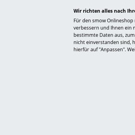
31
Sofor
Wir richten alles nach I
Für den smow Onlineshop nu
verbessern und Ihnen ein 
bestimmte Daten aus, zum 
nicht einverstanden sind, h
hierfür auf "Anpassen". We
Eames Hous
23
Mehr als 3 x
Lieferzei
(Lieferla