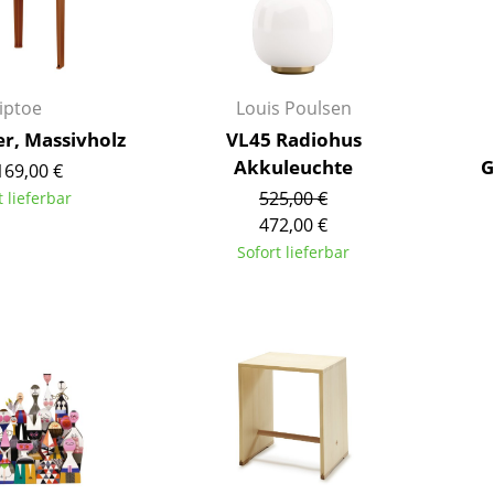
Richard Lampert
Ludwig Mies van der Rohe
Thonet
Marcel Breuer
USM Haller
Philippe Starck
Vitra
Verner Panton
iptoe
Louis Poulsen
... alle Hersteller A-Z
... alle Designer A-Z
r, Massivholz
VL45 Radiohus
Akkuleuchte
G
169,00 €
Neu bei smow
525,00 €
t lieferbar
Inspiration
472,00 €
Special Editions
Sofort lieferbar
Designklassiker
Frauen im Design
Bauhaus Design
Midcentury Design
Skandinavisches De
Italienisches Design
Nachhaltiges Desig
Natürliche Material