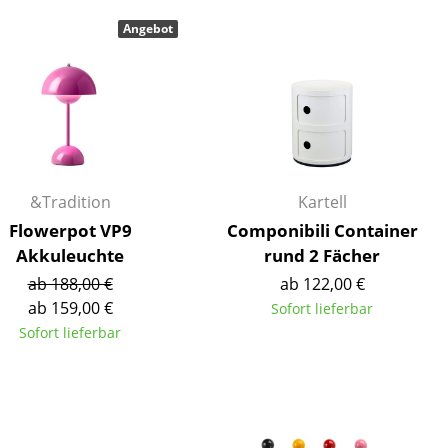
Decken
Angebot
Kissen
Teppiche
Vorhänge
... alle Accessoires
&Tradition
Kartell
Flowerpot VP9
Componibili Container
Akkuleuchte
rund 2 Fächer
ab 188,00 €
ab 122,00 €
ab 159,00 €
Sofort lieferbar
Sofort lieferbar
Büro
Arbeitsplatz
Management Büro
Konferenzraum