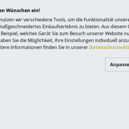
9,00 €
ab 149,00 €
Einrichtungsberatung
ab 134,00 €
t lieferbar
hren Wünschen ein!
Sofort lieferbar
Referenzen
tzen wir verschiedene Tools, um die Funktionalität unsere
maßgeschneidertes Einkaufserlebnis zu bieten. Aus diesem
smow Kompass
Beispiel, welches Gerät Sie zum Besuch unserer Website nu
aben Sie die Möglichkeit, Ihre Einstellungen individuell anzu
itere Informationen finden Sie in unserer
Datenschutzerkl
Anpass
Vitra
Vitra
e Bird Classic
Nuage Vase
Ea
5,00 €
ab 109,00 €
 sofort lieferbar,
Sofort lieferbar
t 1-2 Werktage
nd Deutschland)