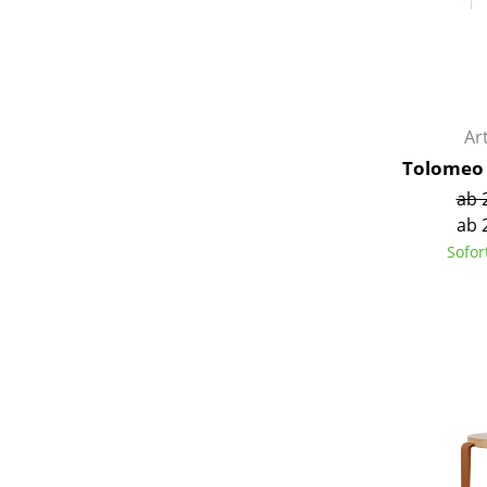
Ar
Tolomeo 
ab 
ab 
Sofor