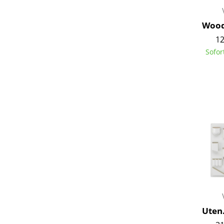
Wood
12
Sofor
S
K
B
V
F
R
Un
A
D
Uten.