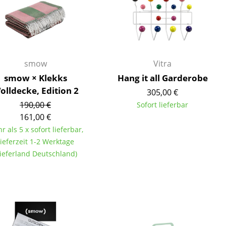
Empfang
Cafeteria
Branchenlösungen
Sicheres Arbeiten
smow
Vitra
smow × Klekks
Hang it all Garderobe
olldecke, Edition 2
305,00 €
Das Original
190,00 €
Sofort lieferbar
161,00 €
r als 5 x sofort lieferbar,
ieferzeit 1-2 Werktage
Lieferland Deutschland)