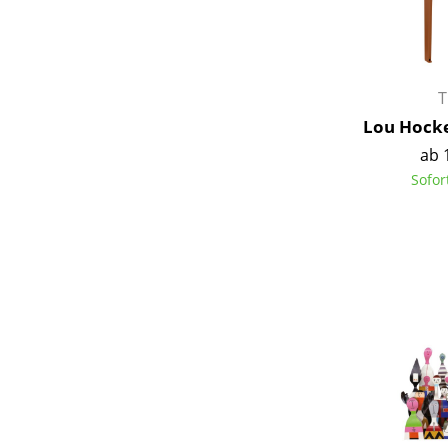
T
Lou Hocke
ab 
Sofor