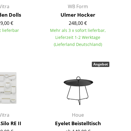
Vitra
WB Form
Farbwelten
en Dolls
Ulmer Hocker
Das Original
9,00 €
248,00 €
Geschenkideen
t lieferbar
Mehr als 3 x sofort lieferbar,
ervice
Lieferzeit 1-2 Werktage
(Lieferland Deutschland)
ontakt
ezahlung
ersand
Angebot
AQ
ückgabe & Umtausch
sere Vorteile auf einen Blick
GB
atenschutz
Vitra
Houe
Silo RE II
Eyelet Beistelltisch
Projektplanung