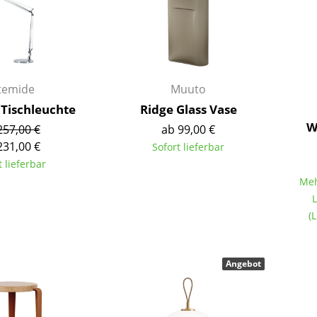
Kinderzimmer
Arbeitszimmer
Diele
Badezimmer
Stauraum
temide
Muuto
Balkon & Garten
Tischleuchte
Ridge Glass Vase
W
257,00 €
ab 99,00 €
Hersteller
Designer
231,00 €
Sofort lieferbar
t lieferbar
Artemide
Alvar Aalto
Meh
Cassina
Arne Jacobsen
L
Fritz Hansen
Charles & Ray Eames
(
HAY
Eero Saarinen
Knoll International
Egon Eiermann
Angebot
Louis Poulsen
Eileen Gray
Muuto
Jean Prouvé
Nils Holger Moormann
Le Corbusier