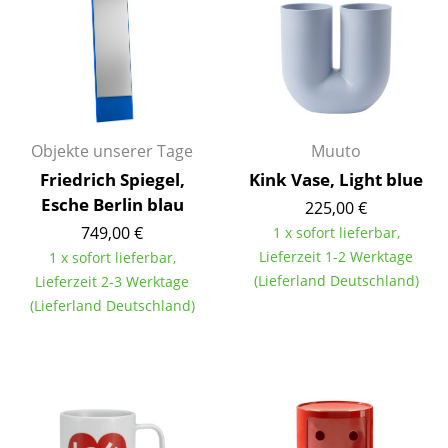
Kleinaufbewahrung
Einzelteile
... alle Aufbewahrungsmöbel
Licht
Objekte unserer Tage
Muuto
Friedrich Spiegel,
Kink Vase, Light blue
Hängeleuchten & Deckenleuchten
Esche Berlin blau
225,00 €
Tischleuchten
749,00 €
1 x sofort lieferbar,
Lieferzeit 1-2 Werktage
1 x sofort lieferbar,
Schreibtischleuchten
(Lieferland Deutschland)
Lieferzeit 2-3 Werktage
(Lieferland Deutschland)
Stehleuchten & Leseleuchten
Bodenleuchten
Wandleuchten
Outdoor-Leuchten