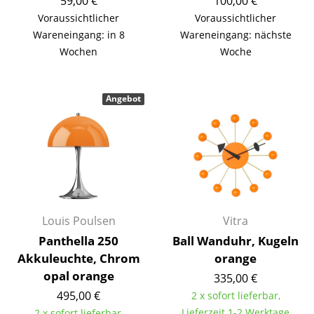
59,00 €
100,00 €
Voraussichtlicher
Voraussichtlicher
Büro
Wareneingang: in 8
Wareneingang: nächste
Arbeitsplatz
Wochen
Woche
Management Büro
Angebot
Konferenzraum
Empfang
Cafeteria
Branchenlösungen
Sicheres Arbeiten
Louis Poulsen
Vitra
Panthella 250
Ball Wanduhr, Kugeln
Akkuleuchte, Chrom
orange
Hersteller & Designer
opal orange
335,00 €
Hersteller
495,00 €
2 x sofort lieferbar,
Lieferzeit 1-2 Werktage
2 x sofort lieferbar,