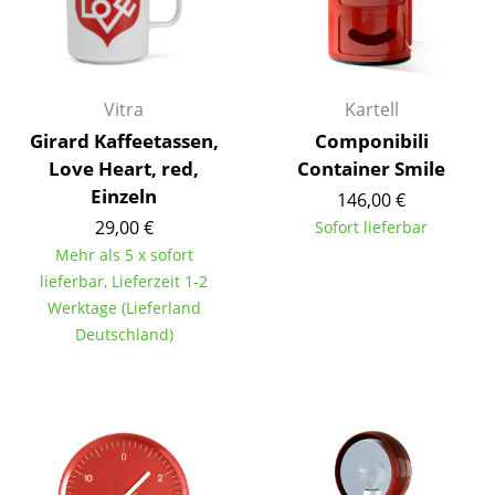
Akkuleuchten
... alle Leuchten
Vitra
Kartell
Betten
Girard Kaffeetassen,
Componibili
Doppelbetten
Love Heart, red,
Container Smile
Einzeln
146,00 €
Einzelbetten
29,00 €
Sofort lieferbar
Stapelbetten
Mehr als 5 x sofort
lieferbar, Lieferzeit 1-2
Kinderbetten
Werktage (Lieferland
Deutschland)
Nachttische & Bettzubehör
... alle Betten
Accessoires
Uhren