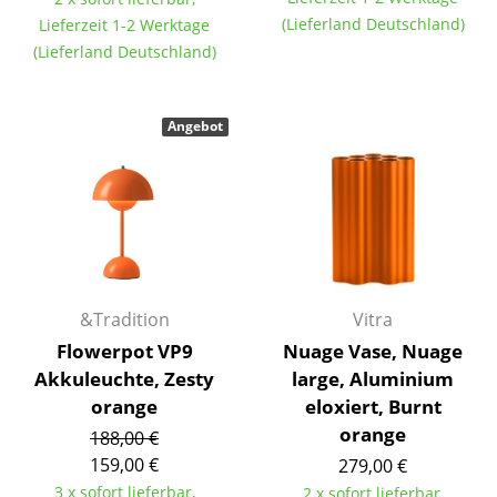
Artemide
(Lieferland Deutschland)
Lieferzeit 1-2 Werktage
Cassina
(Lieferland Deutschland)
Fritz Hansen
Angebot
HAY
Knoll International
Louis Poulsen
Muuto
Nils Holger Moormann
&Tradition
Vitra
Flowerpot VP9
Nuage Vase, Nuage
Richard Lampert
Akkuleuchte, Zesty
large, Aluminium
Thonet
orange
eloxiert, Burnt
orange
188,00 €
USM Haller
159,00 €
279,00 €
Vitra
3 x sofort lieferbar,
2 x sofort lieferbar,