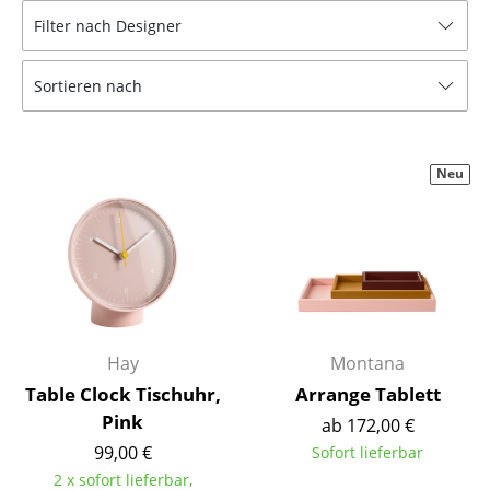
Filter nach Designer
Hocker
Bänke & Liegen
Sortieren nach
Sitzsäcke
Gartenstühle
Neu
Kinderstühle
Schaukelstühle
Bürodrehstühle
Konferenzstühle
Hay
Montana
Bürosessel
Table Clock Tischuhr,
Arrange Tablett
Pink
Einzelteile
ab 172,00 €
99,00 €
Sofort lieferbar
... alle Sitzmöbel
2 x sofort lieferbar,