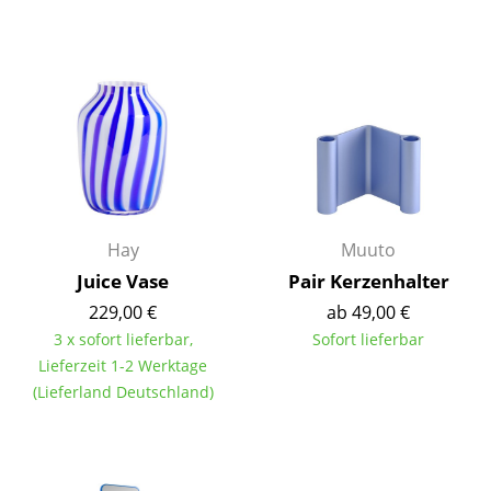
Einzelteile
... alle Tische
Aufbewahren
Regale & Schränke
Bücherregale
Wandregale
Hay
Muuto
Juice Vase
Pair Kerzenhalter
Sideboards & Kommoden
229,00 €
ab 49,00 €
TV Möbel
3 x sofort lieferbar,
Sofort lieferbar
Lieferzeit 1-2 Werktage
Beistell- & Rollcontainer
(Lieferland Deutschland)
Barmöbel
Garderoben