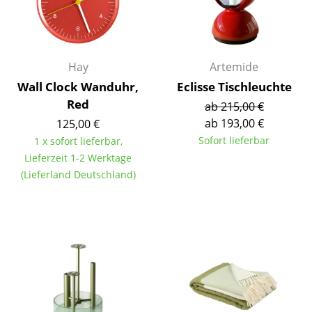
Spiegel
Figuren & Miniaturen
Hay
Artemide
Vasen
Wall Clock Wanduhr,
Eclisse Tischleuchte
Tabletts
Red
ab 215,00 €
ab 193,00 €
125,00 €
Büroutensilien
Sofort lieferbar
1 x sofort lieferbar,
Aufbewahrungsboxen
Lieferzeit 1-2 Werktage
(Lieferland Deutschland)
Decken
Kissen
Teppiche
Vorhänge
... alle Accessoires