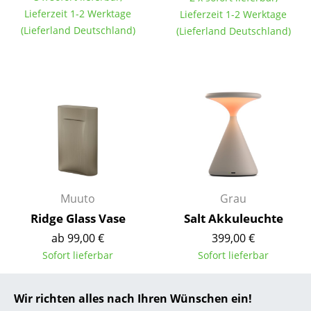
Lieferzeit 1-2 Werktage
Lieferzeit 1-2 Werktage
... alle Hersteller A-Z
(Lieferland Deutschland)
(Lieferland Deutschland)
Designer
Alvar Aalto
Arne Jacobsen
Charles & Ray Eames
Eero Saarinen
Egon Eiermann
Muuto
Grau
Ridge Glass Vase
Salt Akkuleuchte
Eileen Gray
ab 99,00 €
399,00 €
Jean Prouvé
Sofort lieferbar
Sofort lieferbar
Le Corbusier
Wir richten alles nach Ihren Wünschen ein!
Ludwig Mies van der Rohe