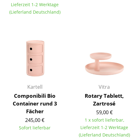
Lieferzeit 1-2 Werktage
Tische
(Lieferland Deutschland)
Esstische
Beistelltische
Couchtische
Schreibtische
Sekretäre & PC-Tische
Konferenztische
Kartell
Vitra
Stehtische & Stehpulte
Componibili Bio
Rotary Tablett,
Container rund 3
Zartrosé
Kindertische
Fächer
59,00 €
245,00 €
Gartentische
1 x sofort lieferbar,
Lieferzeit 1-2 Werktage
Sofort lieferbar
Servierwagen
(Lieferland Deutschland)