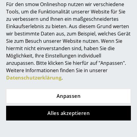
Für den smow Onlineshop nutzen wir verschiedene
Marcel Breuer
Tools, um die Funktionalität unserer Website für Sie
zu verbessern und Ihnen ein maßgeschneidertes
Philippe Starck
Einkaufserlebnis zu bieten. Aus diesem Grund werten
wir bestimmte Daten aus, zum Beispiel, welches Gerät
Verner Panton
Sie zum Besuch unserer Website nutzen. Wenn Sie
... alle Designer A-Z
hiermit nicht einverstanden sind, haben Sie die
Kay Bojesen
String Furniture
Möglichkeit, Ihre Einstellungen individuell
Singvogel Holzfigur
String Pocket
anzupassen. Bitte klicken Sie hierfür auf "Anpassen".
Themen
Wandregal
ab 84,00 €
Weitere Informationen finden Sie in unserer
ab 179,00 €
Sofort lieferbar
Neu bei smow
Datenschutzerklärung
.
Sofort lieferbar
Inspiration
Anpassen
Special Editions
Angebot
Designklassiker
Alles akzeptieren
Frauen im Design