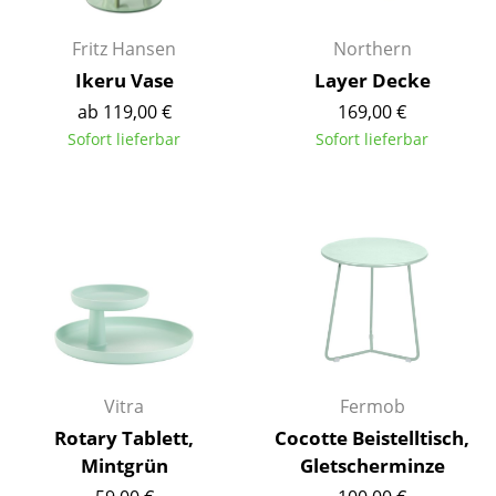
Räume
Fritz Hansen
Northern
Ikeru Vase
Layer Decke
Zuhause
ab 119,00 €
169,00 €
Wohnzimmer
Sofort lieferbar
Sofort lieferbar
Esszimmer
Schlafzimmer
Kinderzimmer
Arbeitszimmer
Diele
Badezimmer
Vitra
Fermob
Stauraum
Rotary Tablett,
Cocotte Beistelltisch,
Mintgrün
Gletscherminze
Balkon & Garten