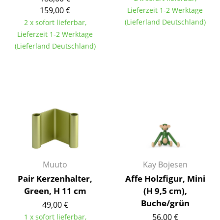
Einzelteile
159,00 €
Lieferzeit 1-2 Werktage
(Lieferland Deutschland)
2 x sofort lieferbar,
... alle Tische
Lieferzeit 1-2 Werktage
(Lieferland Deutschland)
Aufbewahren
Regale & Schränke
Bücherregale
Wandregale
Sideboards & Kommoden
TV Möbel
Muuto
Kay Bojesen
Beistell- & Rollcontainer
Pair Kerzenhalter,
Affe Holzfigur, Mini
Barmöbel
Green, H 11 cm
(H 9,5 cm),
Buche/grün
49,00 €
Garderoben
56,00 €
1 x sofort lieferbar,