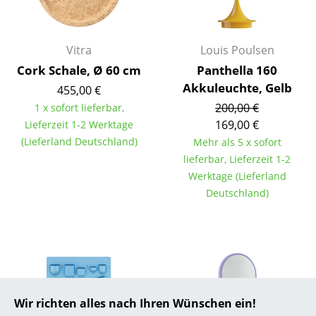
... alle Hersteller A-Z
Vitra
Louis Poulsen
Designer
Cork Schale, Ø 60 cm
Panthella 160
Alvar Aalto
Akkuleuchte, Gelb
455,00 €
200,00 €
1 x sofort lieferbar,
Arne Jacobsen
169,00 €
Lieferzeit 1-2 Werktage
Charles & Ray Eames
(Lieferland Deutschland)
Mehr als 5 x sofort
lieferbar, Lieferzeit 1-2
Eero Saarinen
Werktage (Lieferland
Deutschland)
Egon Eiermann
Eileen Gray
Jean Prouvé
Le Corbusier
Wir richten alles nach Ihren Wünschen ein!
Ludwig Mies van der Rohe