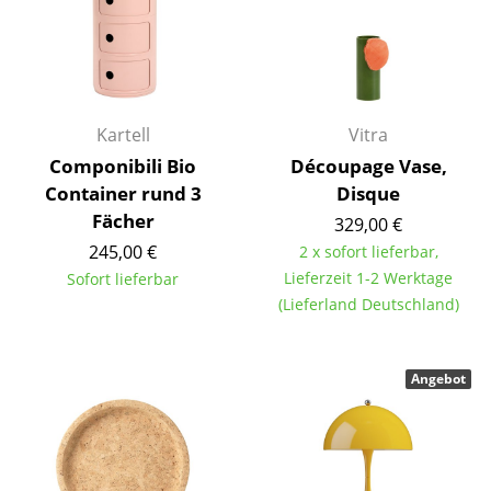
Artemide
Cassina
Fritz Hansen
HAY
Kartell
Vitra
Componibili Bio
Découpage Vase,
Knoll International
Container rund 3
Disque
Louis Poulsen
Fächer
329,00 €
245,00 €
2 x sofort lieferbar,
Muuto
Lieferzeit 1-2 Werktage
Sofort lieferbar
(Lieferland Deutschland)
Nils Holger Moormann
Richard Lampert
Angebot
Thonet
USM Haller
Vitra