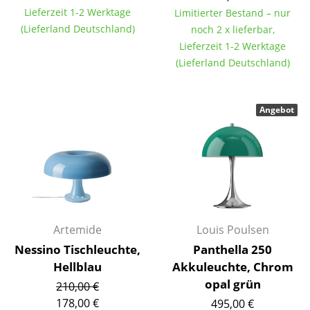
Kleinaufbewahrung
Lieferzeit 1-2 Werktage
Limitierter Bestand – nur
(Lieferland Deutschland)
noch 2 x lieferbar,
Einzelteile
Lieferzeit 1-2 Werktage
(Lieferland Deutschland)
... alle Aufbewahrungsmöbel
Licht
Angebot
Hängeleuchten & Deckenleuchten
Tischleuchten
Schreibtischleuchten
Stehleuchten & Leseleuchten
Artemide
Louis Poulsen
Bodenleuchten
Nessino Tischleuchte,
Panthella 250
Hellblau
Akkuleuchte, Chrom
Wandleuchten
opal grün
210,00 €
Outdoor-Leuchten
178,00 €
495,00 €