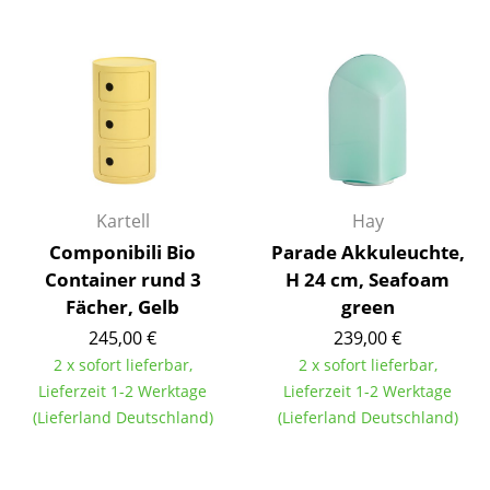
Räume
Zuhause
Wohnzimmer
Esszimmer
Schlafzimmer
Kartell
Hay
Componibili Bio
Parade Akkuleuchte,
Kinderzimmer
Container rund 3
H 24 cm, Seafoam
Arbeitszimmer
Fächer, Gelb
green
245,00 €
239,00 €
Diele
2 x sofort lieferbar,
2 x sofort lieferbar,
Badezimmer
Lieferzeit 1-2 Werktage
Lieferzeit 1-2 Werktage
(Lieferland Deutschland)
(Lieferland Deutschland)
Stauraum
Balkon & Garten