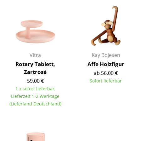
Büro
Arbeitsplatz
Management Büro
Konferenzraum
Vitra
Kay Bojesen
Empfang
Rotary Tablett,
Affe Holzfigur
Zartrosé
ab 56,00 €
Cafeteria
59,00 €
Sofort lieferbar
Branchenlösungen
1 x sofort lieferbar,
Lieferzeit 1-2 Werktage
Sicheres Arbeiten
(Lieferland Deutschland)
Hersteller & Designer
Hersteller