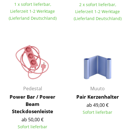
1 x sofort lieferbar,
2 x sofort lieferbar,
Akkuleuchten
Lieferzeit 1-2 Werktage
Lieferzeit 1-2 Werktage
... alle Leuchten
(Lieferland Deutschland)
(Lieferland Deutschland)
Betten
Doppelbetten
Einzelbetten
Stapelbetten
Kinderbetten
Pedestal
Muuto
Nachttische & Bettzubehör
Power Bar / Power
Pair Kerzenhalter
... alle Betten
Beam
ab 49,00 €
Steckdosenleiste
Sofort lieferbar
Accessoires
ab 50,00 €
Uhren
Sofort lieferbar