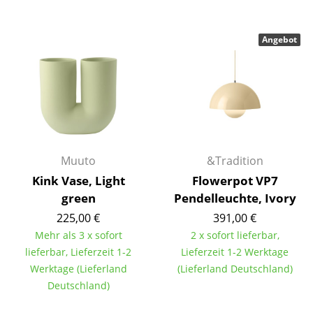
Spiegel
Angebot
Figuren & Miniaturen
Vasen
Tabletts
Büroutensilien
Aufbewahrungsboxen
Muuto
&Tradition
Kink Vase, Light
Flowerpot VP7
Decken
green
Pendelleuchte, Ivory
Kissen
225,00 €
391,00 €
Mehr als 3 x sofort
2 x sofort lieferbar,
Teppiche
lieferbar, Lieferzeit 1-2
Lieferzeit 1-2 Werktage
Werktage (Lieferland
(Lieferland Deutschland)
Vorhänge
Deutschland)
... alle Accessoires