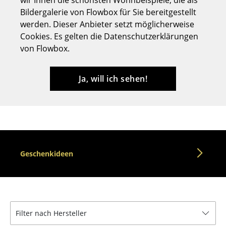
wir Ihnen die schönsten Wohnbeispiele, die als
Bildergalerie von Flowbox für Sie bereitgestellt
Hocker
werden. Dieser Anbieter setzt möglicherweise
Bänke & Liegen
Cookies. Es gelten die Datenschutzerklärungen
von Flowbox.
Sitzsäcke
Gartenstühle
Ja, will ich sehen!
Kinderstühle
Schaukelstühle
Bürodrehstühle
Geschenkideen
Konferenzstühle
Bürosessel
Einzelteile
Filter nach Hersteller
... alle Sitzmöbel