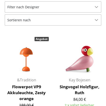
Tische
Filter nach Designer
Esstische
Sortieren nach
Beistelltische
Couchtische
Angebot
Schreibtische
Sekretäre & PC-Tische
Konferenztische
Stehtische & Stehpulte
&Tradition
Kay Bojesen
Kindertische
Flowerpot VP9
Singvogel Holzfigur,
Gartentische
Akkuleuchte, Zesty
Ruth
orange
84,00 €
Servierwagen
188,00 €
2 x sofort lieferbar,