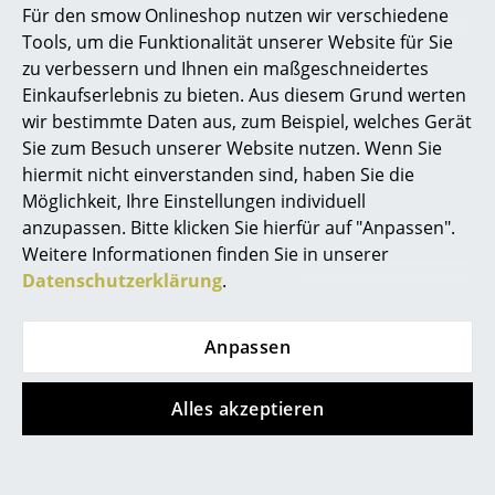
Für den smow Onlineshop nutzen wir verschiedene
Marcel Breuer
Tools, um die Funktionalität unserer Website für Sie
zu verbessern und Ihnen ein maßgeschneidertes
Vitra
Objekte unserer Tage
Philippe Starck
Einkaufserlebnis zu bieten. Aus diesem Grund werten
Uten.Silo RE I,
Friedrich Mini
wir bestimmte Daten aus, zum Beispiel, welches Gerät
Verner Panton
Horizontblau RE
Spiegel, Esche flieder
Sie zum Besuch unserer Website nutzen. Wenn Sie
399,00 €
190,00 €
... alle Designer A-Z
hiermit nicht einverstanden sind, haben Sie die
1 x sofort lieferbar,
3 x sofort lieferbar,
Möglichkeit, Ihre Einstellungen individuell
Lieferzeit 1-2 Werktage
Lieferzeit 1-2 Werktage
anzupassen. Bitte klicken Sie hierfür auf "Anpassen".
Themen
(Lieferland Deutschland)
(Lieferland Deutschland)
Weitere Informationen finden Sie in unserer
Neu bei smow
Datenschutzerklärung
.
Inspiration
Anpassen
Special Editions
Designklassiker
Alles akzeptieren
Frauen im Design